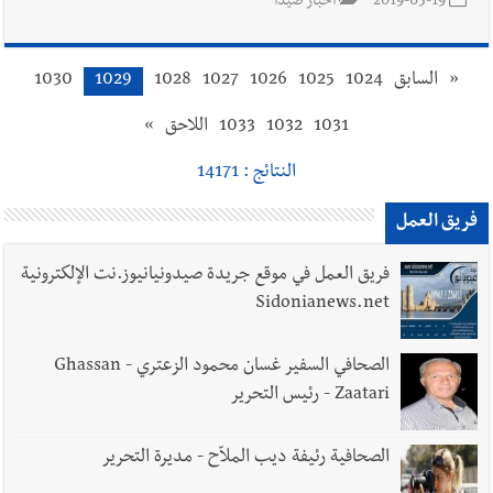
2019-05-19
أخبار صيدا
«
السابق
1024
1025
1026
1027
1028
1029
1030
1031
1032
1033
اللاحق
»
النتائج : 14171
فريق العمل
فريق العمل في موقع جريدة صيدونيانيوز.نت الإلكترونية
Sidonianews.net
الصحافي السفير غسان محمود الزعتري - Ghassan
Zaatari - رئيس التحرير
الصحافية رئيفة ديب الملاّح - مديرة التحرير