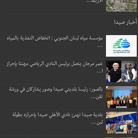
الأربعا...
أخبار صيدا
مؤسسة مياه لبنان الجنوبي : انخفاض التغذية بالمياه
...
عمر مرجان يتصل برئيس النادي الرياضي مهنئا بإحراز
ا...
بالصور: رئيسا بلديتي صيدا وصور يشاركان في ورشة
تقن...
بلدية صيدا تهنئ نادي الأهلي صيدا بإحرازه بطولة
لبن...