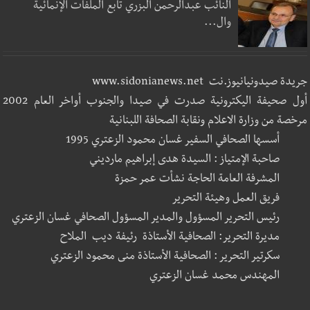
النائب عبدالرحمن البزري تابع الملفات الإنمائية
وال...
جريدة صيدونيانيوز.نت www.sidonianews.net
أول صحيفة اليكترونية صدرت في صيدا والجنوب أواخر العام 2002
مرخصة من وزارة الاعلام ونقابة الصحافة اللبنانية
أسسها الصحافي السفير غسان محمود الزعتري 1995
صاحبة الإمتياز : السيدة هدى إبراهيم مارديني
المشرفة العامة الحاجة نشأت عمر حمزة
فريق العمل وهيئة التحرير
رئيس التحرير المسؤول والمدير المسؤول الصحافي غسان الزعتري
مديرة التحرير: الصحافية الأستاذة رئيفة ديب الملاح
سكرتير التحرير : الصحافية الأستاذة منى محمود الزعتري
المهندس محمد غسان الزعتري