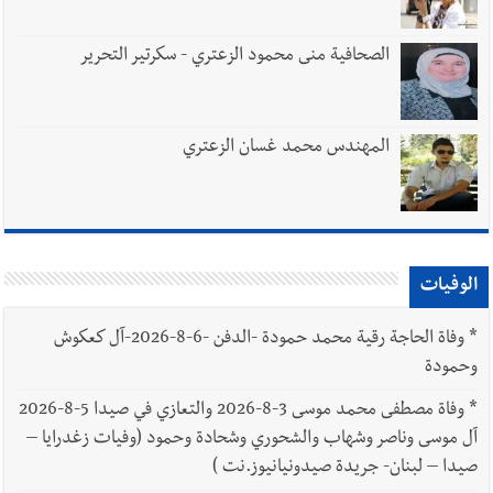
الصحافية منى محمود الزعتري - سكرتير التحرير
المهندس محمد غسان الزعتري
الوفيات
*
وفاة الحاجة رقية محمد حمودة -الدفن -6-8-2026-آل كعكوش
وحمودة
*
وفاة مصطفى محمد موسى 3-8-2026 والتعازي في صيدا 5-8-2026
آل موسى وناصر وشهاب والشحوري وشحادة وحمود (وفيات زغدرايا –
صيدا – لبنان- جريدة صيدونيانيوز.نت )