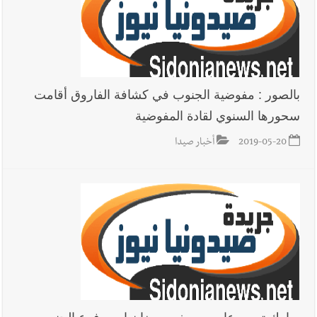
يبقى الشعب الفلسطيني يعيش كل هذا الألم؟ وإلى متى تستمر هذه
المعاناة التي تمزق القلوب والضمائر؟
أخبار العالم
الرئيس الأميركي ترامب يحذّر إيران من ضربة قوية...
وإعلام إيراني: الاتّفاق مع عُمان مؤجّل ما دامت التهديدات مستمرّة
بالصور : مفوضية الجنوب في كشافة الفاروق أقامت
سحورها السنوي لقادة المفوضية
2019-05-20
أخبار صيدا