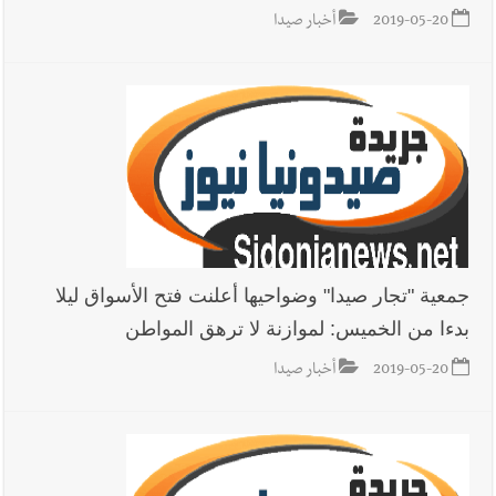
2019-05-20
أخبار صيدا
أخبار لبنان
إنفجار مرفأ أم إنفجار دولة؟... كيف نحمي لبنان؟
أخبار لبنان
راتب النائب من 3 آلاف إلى 5 آلاف دولار شهرياً...
فكيف أقرّت الزيادة؟
جمعية "تجار صيدا" وضواحيها أعلنت فتح الأسواق ليلا
أخبار لبنان
مواجهة مؤجّلة لنزاع طويل
بدءا من الخميس: لموازنة لا ترهق المواطن
2019-05-20
أخبار صيدا
العالم العربي
رجل الاعمال الاماراتي خلف الحبتور : 112 شهيداً
شُيّعوا في ‫غزة‬ بعد أن بقوا تحت الأنقاض منذ عام 2023: أيُعقل أن