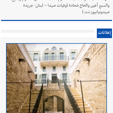
والسبع أعين والحاج شحادة (وفيات صيدا – لبنان- جريدة
صيدونيانيوز.نت )
إعلانات