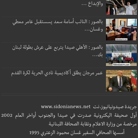
والإبداع ...
بالصور : النائب أسامة سعد يسستقبل عامر معطي
وغسان...
بالصور : الأهلي صيدا يتربع على عرش بطولة لبنان
بك...
عمر مرجان يطلق أكاديمية نادي الحرية لكرة القدم
جريدة صيدونيانيوز.نت www.sidonianews.net
أول صحيفة اليكترونية صدرت في صيدا والجنوب أواخر العام 2002
مرخصة من وزارة الاعلام ونقابة الصحافة اللبنانية
أسسها الصحافي السفير غسان محمود الزعتري 1995