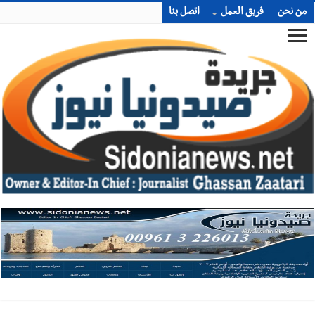
من نحن
فريق العمل
اتصل بنا
أخبار صيدا
بالصور : غسان سركيس يرعى تخرّج فوج الفكر والإبداع
في ثانوية السفير : تعلّمت منكم حب الوطن والتمسك بالأرض ...
والجنوب هو عزة وكرامة لبنان