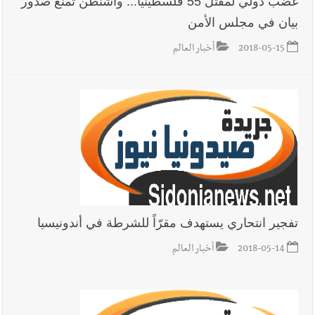
غضب دولي لمقتل 55 فلسطينياً... واشنطن تمنع صدور
بيان في مجلس الأمن
أخبار لبنان
ليلة سقوط رياض سلامة... هل ننتظر الحقيقة؟
2018-05-15
أخبار العالم
أخبار صيدا
بالصور : غسان سركيس يرعى تخرّج فوج الفكر والإبداع
في ثانوية السفير : تعلّمت منكم حب الوطن والتمسك بالأرض ...
والجنوب هو عزة وكرامة لبنان
تفجير انتحاري يستهدف مقرّاً للشرطة في أندونيسيا
2018-05-14
أخبار العالم