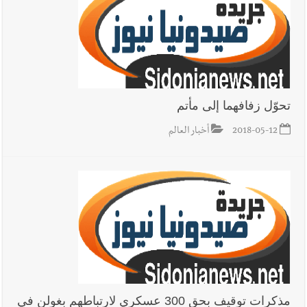
تحوّل زفافهما إلى مأتم
2018-05-12
أخبار العالم
مذكرات توقيف بحق 300 عسكري لارتباطهم بغولن في