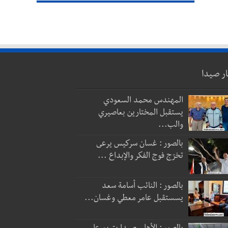
ار صيدا
المهندس محمد السعودي
يستقبل المختارين بعاصيري
والب...
بالصور : غسان سركيس يرعى
تخرّج فوج الفكر والإبداع ...
بالصور : النائب أسامة سعد
يسستقبل عامر معطي وغسان...