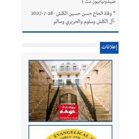
صيدونيانيوز.نت )
*
وفاة الحاج حسن حسين الكلش -28-7-2027
-آل الكلش وسلوم والحريري وسالم
إعلانات