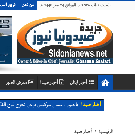
من نحن
فريق العم
السبت 8 آب 2026 م الموافق 24 صفر 1448 هـ
أخبار لبنان
أخبار صيدا
معرض الصور
أخبار صيدا
بالصور : غسان سركيس يرعى تخرّج فوج الفكر
أخبار صيدا
المهندس محمد السعودي يستقبل المختارين 
أخبار صيدا
بلدية صيدا : حجز مركبتي توكتوك وتغريم ص
الرئيسية
/
أخبار صيدا