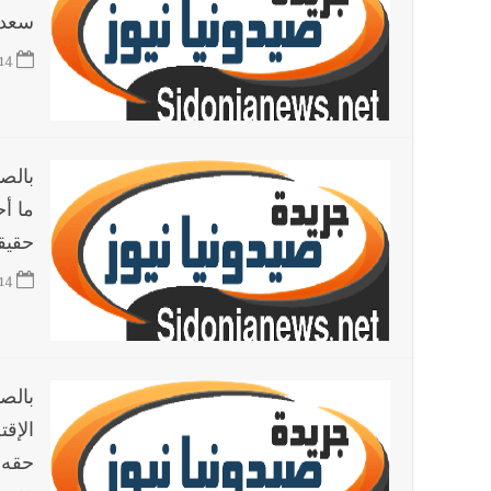
سعد 
14
بالصو
ما أح
حقيقي
14
بالص
الإق
حقه 