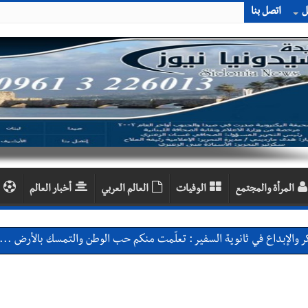
ل
اتصل بنا
المرأة والمجتمع
الوفيات
العالم العربي
أخبار العالم
 والإبداع في ثانوية السفير : تعلّمت منكم حب الوطن والتمسك بالأرض ... 
بعاصيري والبيلاني
احبهما بسبب الإزعاج الصوتي