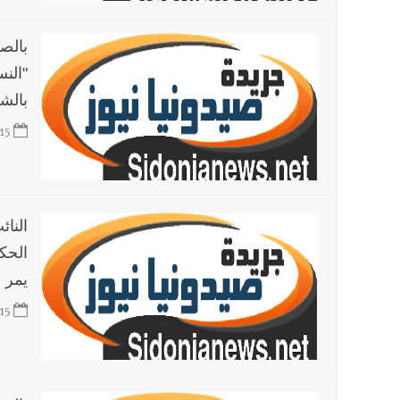
بالص
بالشر
15
النا
الحك
يمر ب
15