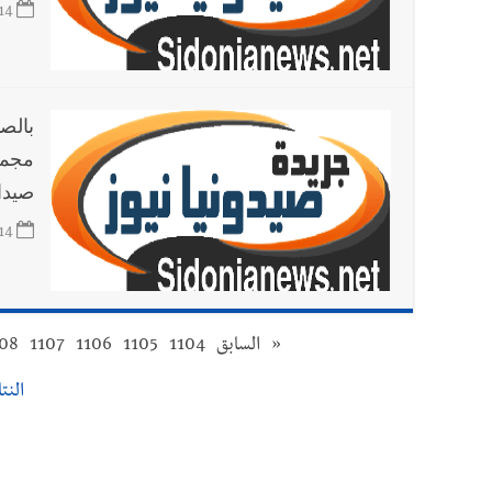
14
بالص
مجمو
صيدا
14
«
السابق
1104
1105
1106
1107
108
النتائج