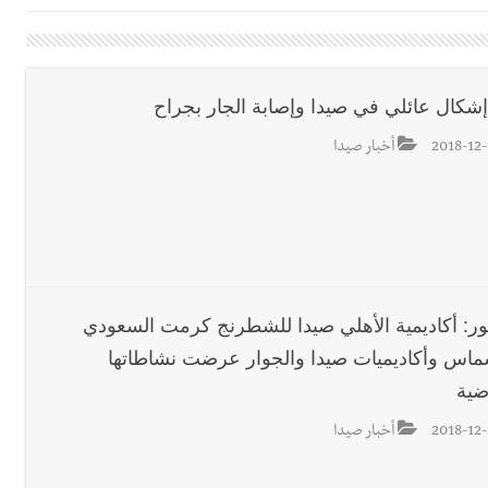
اديمية الدولية لبناء القدرات -صيدا
اع التشاوري الأول للمرصد الحضري
الة آخر نقطة للجيش اللبناني
 إشكال عائلي في صيدا وإصابة الجار بجراح
ا على تقسيط المفعول الرجعي
2018-12-
أخبار صيدا
ف دبور: تداخل السياسة بالقضاء ولبنان قد يسلّمه إلى السلطة
ول غربي يُحذّر من الفراغ !
ة؟
ور: أكاديمية الأهلي صيدا للشطرنج كرمت السعودي
ماس وأكاديميات صيدا والجوار عرضت نشاطاتها
ضية
2018-12-
أخبار صيدا