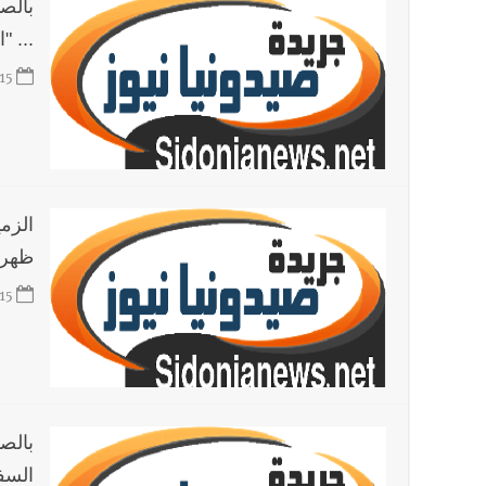
بالص
... "
15
الزم
ظهر
15
بالصو
السف