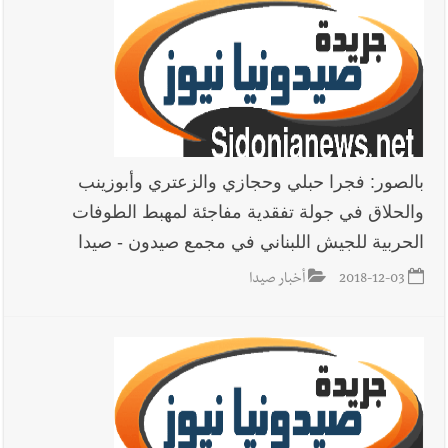
7-8-2026
أخبار لبنان
قائد الجيش اللبناني العماد رودولف هيكل استقبل
النائب أكرم شهيب الذي شدد على ضرورة التفاف جميع اللبنانيين
حول الجيش في هذه المرحلة الدقيقة
بالصور: فجرا حبلي وحجازي والزعتري وأبوزينب
والحلاق في جولة تفقدية مفاجئة لمهبط الطوفات
أخبار لبنان
مؤسسة مياه لبنان الجنوبي : جيش العدوالاسرائيلي
الحربية للجيش اللبناني في مجمع صيدون - صيدا
يستهدف فرق المؤسسة أثناء عملهم في عيتا الجبل
2018-12-03
أخبار صيدا