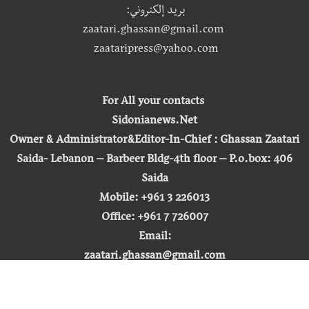
بريد إلكتروني:
zaatari.ghassan@gmail.com
zaataripress@yahoo.com
For All your contacts
Sidonianews.Net
Owner & Administrator&Editor-In-Chief : Ghassan Zaatari
Saida- Lebanon – Barbeer Bldg-4th floor – P.o.box: 406
Saida
Mobile: +961 3 226013
Office: +961 7 726007
Email:
zaatari.ghassan@gmail.com
zaataripress@yahoo.com