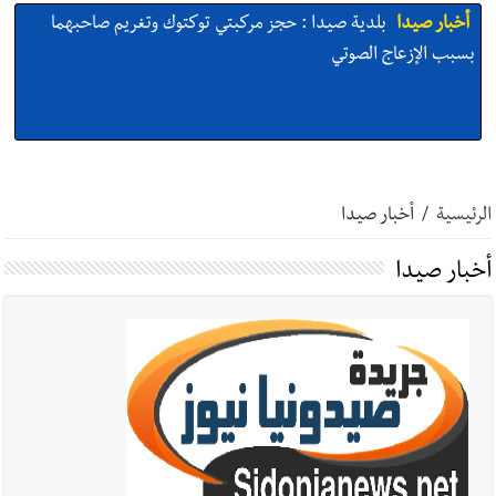
أخبار صيدا
بلدية صيدا : حجز مركبتي توكتوك وتغريم صاحبهما
بسبب الإزعاج الصوتي
أخبار صيدا
We are hiring in Saida - Apply now before 14
august ...مطلوب موظفة للعمل في الأكاديمية الدولية لبناء
الرئيسية
/
أخبار صيدا
القدرات -صيدا
أخبار صيدا
أخبار صيدا
بلدية صيدا ومؤسسة الحريري تعقدان الاجتماع
التشاوري الأول للمرصد الحضري
أخبار صيدا
بالصور : بلدية صيدا تستقبل السيد محمد زيدان:
استعراض شامل لمشاريع وتأكيدٌ على حماية القيمة التراثية للمدينة
القديمة