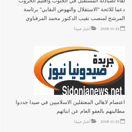
لقاء لصيادلة المستقبل في الجنوب واقليم الخروب
دعما للائحة "الاستقلال والنهوض النقابي" برئاسة
أخبار لبنان
مقدمات نشرات الأخبار المسائية في لبنان ليوم الجمعة
المرشح لمنصب نقيب الدكتور محمد المرقباوي
7-8-2026
2018-11-23
أخبار صيدا
أخبار لبنان
قائد الجيش اللبناني العماد رودولف هيكل استقبل
النائب أكرم شهيب الذي شدد على ضرورة التفاف جميع اللبنانيين
حول الجيش في هذه المرحلة الدقيقة
أخبار لبنان
مؤسسة مياه لبنان الجنوبي : جيش العدوالاسرائيلي
يستهدف فرق المؤسسة أثناء عملهم في عيتا الجبل
أخبار لبنان
بهية الحريري تقدم بإسم الرئيس سعد الحريري التعازي
اعتصام لاهالي المعتقلين الاسلاميين في صيدا جددوا
بوفاة الراحل ميشال معلولي
مطالبتهم بالعفو العام عن ابنائهم
2018-11-23
أخبار صيدا
أخبار صيدا
بلدية صيدا : حجز مركبتي توكتوك وتغريم صاحبهما