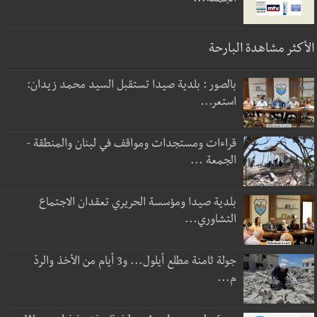
الجمعة...
الأكثر مشاهدة البارحة
بالصور : بلدية صيدا تستقبل السيد محمد زيدان:
استعر...
قراءات ومستجدات ومواقف في لبنان والمنطقة -
الجمعة ...
بلدية صيدا ومؤسسة الحريري تعقدان الاجتماع
التشاوري...
جولة ثامنة مطلع أيلول... و3 أيام من الأخذ والردّ
م...