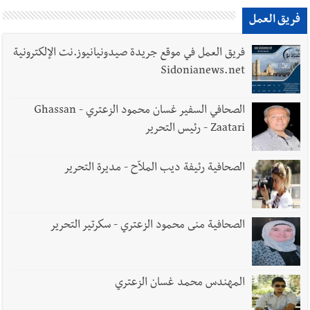
فريق العمل
فريق العمل في موقع جريدة صيدونيانيوز.نت الإلكترونية
Sidonianews.net
الصحافي السفير غسان محمود الزعتري - Ghassan
Zaatari - رئيس التحرير
الصحافية رئيفة ديب الملاّح - مديرة التحرير
الصحافية منى محمود الزعتري - سكرتير التحرير
المهندس محمد غسان الزعتري