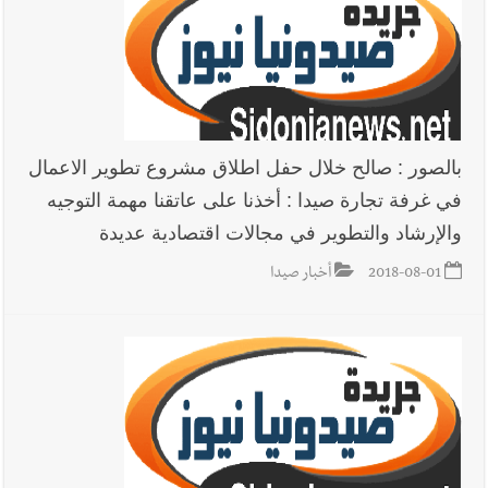
الله؟
أخبار العالم
الرئيس الأميركي ترامب يحذّر إيران من ضربة قوية...
وإعلام إيراني: الاتّفاق مع عُمان مؤجّل ما دامت التهديدات مستمرّة
بالصور : صالح خلال حفل اطلاق مشروع تطوير الاعمال
في غرفة تجارة صيدا : أخذنا على عاتقنا مهمة التوجيه
والإرشاد والتطوير في مجالات اقتصادية عديدة
2018-08-01
أخبار صيدا