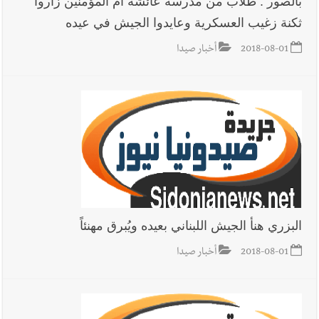
بالصور : طلاب من مدرسة عائشة أم المؤمنين زاروا
ثكنة زغيب العسكرية وعايدوا الجيش في عيده
أخبار لبنان
بالصور: الجيش اللبناني تفكيك صواريخ وقنابل طيران
2018-08-01
أخبار صيدا
غير منفجرة من مخلفات العدوان الإسرائيلي
أخبار لبنان
الجيش اللبناني : تفجير ذخائر غير منفجرة
أخبار لبنان
الطقس غدا غائم جزئيا مع انخفاض طفيف بالحرارة
جبلا وداخلا
البزري هنأ الجيش اللبناني بعيده ويُبرق مهنئاً
أخبار لبنان
قوى الأمن الداخلي : كمائن لشعبة المعلومات تُسفر عن
توقيف 6 مروّجين وضبط كميات من المخدّرات
2018-08-01
أخبار صيدا
أخبار لبنان
جنبلاط: هل أصبحت السلطة اللبنانية تنفذ أوامر رام