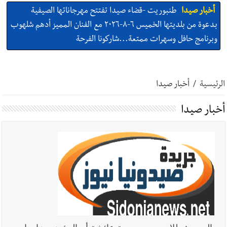
أخبار صيدا
طنبوريت -قضاء صيدا تفتتح مهرجاناتها الصيفية
بدعوة من بلديتها الخميس ٦-٨-٢٠٢٦ مع الفنان المميز أدهم شلهوب
وبرنامج حافل وسهرات ممتعة...شاركونا الفرحة
أخبار صيدا
نادي أشمون الرياضي - صيدا يُحلّق إلى التصفيات
النهائية للدرجة الثالثة .. بثلاثية مستحقة
الرئيسية
/
أخبار صيدا
أخبار صيدا
النائب اسامه سعد تناول في مؤتمر صحافي اقتراح قانون
أخبار صيدا
كان قدمه بعنوان قيم العدالة في تجريم العنصرية الصهيونية : لبنان
يحتاج الى مسارات وطنية مستقلة عن المحاور الخارجية
أخبار صيدا
إنارة المنارة وسلالم للسلامة… بصمة جديدة لـ مؤسسة
مرجان في زيرة صيدا
أخبار صيدا
بالصور : حدائق ثانوية السفير تزهر فرحًا وفخرًا احتفالًا
بتخرّج أطفال الروضة الثالثة