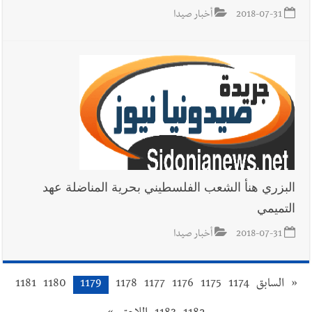
2018-07-31
أخبار صيدا
البزري هنأ الشعب الفلسطيني بحرية المناضلة عهد
التميمي
2018-07-31
أخبار صيدا
«
السابق
1174
1175
1176
1177
1178
1179
1180
1181