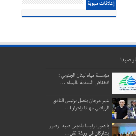
إعلانات مبوبة
ار صيدا
مؤسسة مياه لبنان الجنوبي :
انخفاض التغذية بالمياه ...
عمر مرجان يتصل برئيس النادي
الرياضي مهنئا بإحراز ا...
بالصور: رئيسا بلديتي صيدا وصور
يشاركان في ورشة تقن...