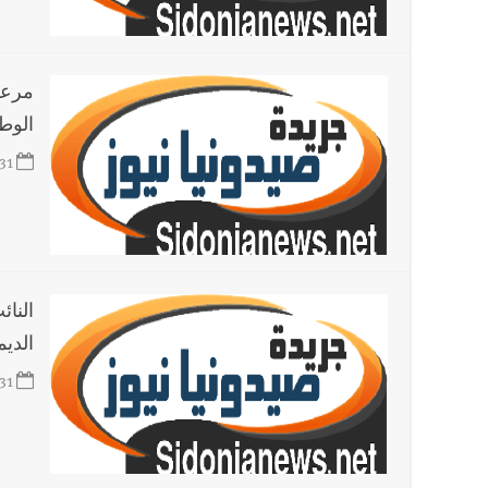
مرعي
الوطن
31
النا
الدي
31