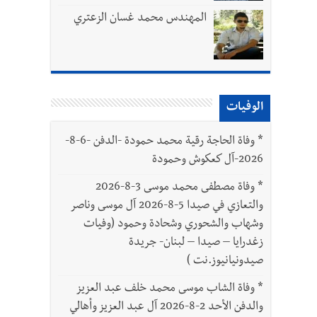
المهندس محمد غسان الزعتري
الوفيات
بتور : 112 شهيداً شُيّعوا في غزة بعد أن بقوا تحت الأنقاض منذ عام 2023: أيُعقل أن يبقى الشعب الفلسطيني يعيش كل هذا الألم؟ وإلى متى
*
وفاة الحاجة رقية محمد حمودة -الدفن -6-8-
2026-آل كعكوش وحمودة
ّة
*
وفاة مصطفى محمد موسى 3-8-2026
والتعازي في صيدا 5-8-2026 آل موسى وناصر
وشهاب والشحوري وشحادة وحمود (وفيات
زغدرايا – صيدا – لبنان- جريدة
صيدونيانيوز.نت )
*
وفاة الشاب موسى محمد خلف عبد العزيز
والدفن الأحد 2-8-2026 آل عبد العزيز وأهالي