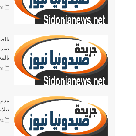
01
أخبار لبنان
راتب النائب من 3 آلاف إلى 5 آلاف دولار شهرياً... فكيف أقرّت الزيادة؟
أخبار لبنان
مواجهة مؤجّلة لنزاع طويل
بالص
صيدا
العالم العربي
بالم
تستمر هذه المعاناة التي تمزق القلوب والضمائر؟
أخبار العالم
01
الرئيس الأميركي ترامب يحذّر إيران من ضربة
مدير 
طلاب 
31