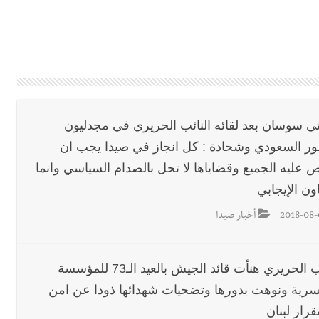
ي ورشة تقنية حول الحد من النفايات البحرية وشباك الصيد المهملة
 بإحراز البطولة
 بالمياه في صيدا نتيجة الانقطاع المتكرر لخط الخدمات الكهربائي
تي سوسان بعد لقائه النائب الحريري في مجدليون
ر السعودي وشحادة : كل انجاز في صيدا يجب ان
رائم استدراج وابتزاز واعتداء جنسي على قاصر
 عليه الجميع وقضاياها لا تحل بالصدام السياسي وانما
اون الإيجابي
قائد القوة المشتركة الألمانية اللواء Alexander Sollfrank على ضرورة تعزيز التعاون بين الجيشَين
2018-08-
أخبار صيدا
تها الموسمية
النائب الحريري هنأت قائد الجيش بالعيد الـ73 للمؤسسة
سرية ونوهت بدورها وتضحيات شهدائها ذودا عن امن
نان؟
رار لبنان