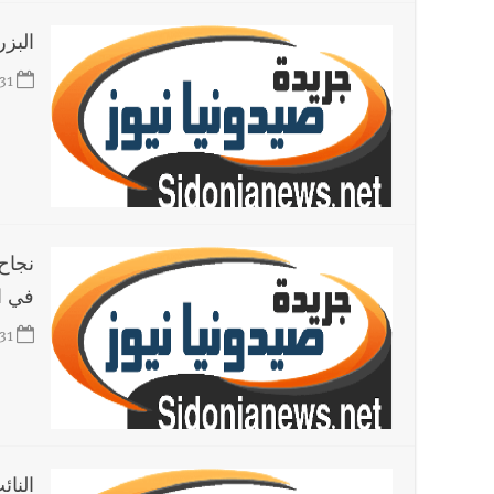
البز
31
في ا
31
النا