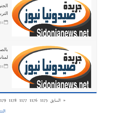
الجن
الترب
31
بالص
لمناس
31
«
السابق
1175
1176
1177
1178
1179
النتائج