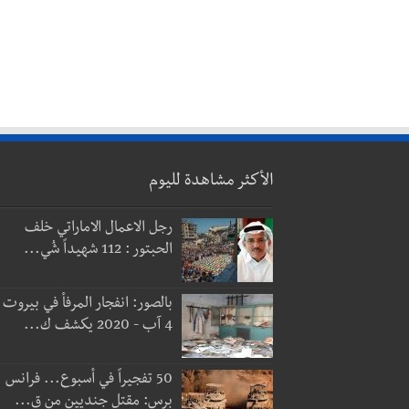
الأكثر مشاهدة لليوم
رجل الاعمال الاماراتي خلف
الحبتور : 112 شهيداً شُي...
بالصور: انفجار المرفأ في بيروت
4 آب - 2020 يكشف ك...
50 تفجيراً في أسبوع... فرانس
برس: مقتل جنديين من ق...