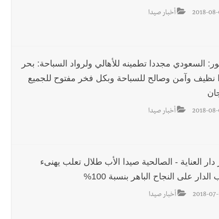
2018-08-
أخبار صيدا
ور: السعودي مجددا تطمينه للأهالي ولرواد السباحة: بحر
 نظيف وآمن وصالح للسباحة وبكل فخر مفتوح للجميع
رجل الاعمال الاماراتي خلف الح‫‬
جان
2018-08-
أخبار صيدا
 قوية... وإعلام إيراني: الاتّفاق مع عُمان مؤجّل ما دامت التهديدات مستمر
دار العناية - الصالحية صيدا الأب طلال تعلب يهنىء
الدار على النجاح الباهر بنسبة 100%
2018-07-
أخبار صيدا