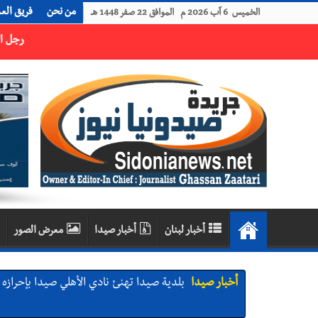
من نحن
فريق الع
الخميس 6 آب 2026 م الموافق 22 صفر 1448 هـ
رجل الاعمال الاماراتي خلف الحبتور : 112 شهيداً شُيّعوا في ‫غزة‬ بعد أن بقوا تحت الأنقاض منذ عام 2023: أيُعقل أن يبقى الشعب الفلسطيني يعيش كل هذا الألم؟ وإلى متى تستمر هذه المعاناة التي تمزق القلوب والضمائر؟
أخبار لبنان
أخبار صيدا
معرض الصور
أخبار صيدا
بلدية صيدا تهنئ نادي الأهلي صيدا بإحرازه بطو