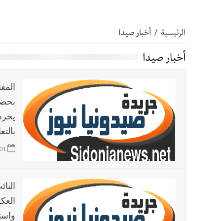
أخبار صيدا
بالصور: رئيسا بلديتي صيدا وصور يشاركان ف
الرئيسية
/
أخبار صيدا
أخبار صيدا
عمر مرجان يتصل برئيس النادي الرياضي مهنئا
أخبار صيدا
أخبار صيدا
مؤسسة مياه لبنان الجنوبي : انخفاض التغذية
المف
بحضو
أخبار صيدا
مفرزة صيدا القضائية توقف ثلاثة أشخاص بج
يحرص
بالتع
أخبار لبنان
بالصور : قائد الجيش اللبناني العماد رودولف هيكل شدد خلال استقباله 
01
أخبار لبنان
الطقس غدا صيفي معتاد والحرارة ضمن معدلا
العك
أخبار لبنان
إنفجار مرفأ أم إنفجار دولة؟... كيف نحمي لب
واستق