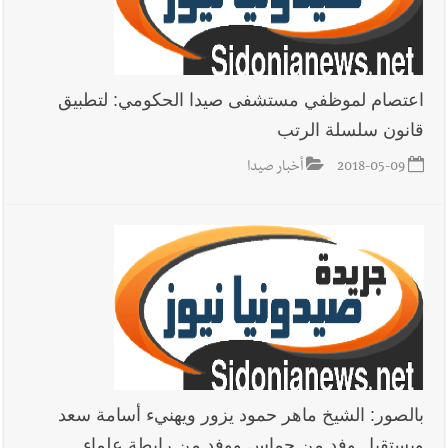
اعتصام لموظفي مستشفى صيدا الحكومي: لتطبيق
قانون سلسلة الرتب
2018-05-09
أخبار صيدا
بالصور: الشيخ ماهر حمود يزور ويهنيء أسامة سعد
ويستقبل وفد من حماس ووفد من رابطة علماء