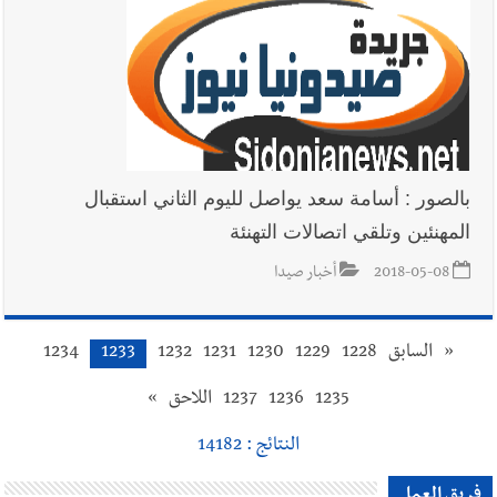
بالصور : أسامة سعد يواصل لليوم الثاني استقبال
المهنئين وتلقي اتصالات التهنئة
2018-05-08
أخبار صيدا
«
السابق
1228
1229
1230
1231
1232
1233
1234
1235
1236
1237
اللاحق
»
النتائج : 14182
فريق العمل