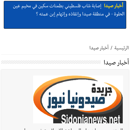
أخبار صيدا
إصابة شاب فلسطيني بطعنات سكين في مخيم عين
الحلوة - في منطقة صيدا وإنقاذه وإتهام إبن عمته ؟
أخبار صيدا
بالصور : غسان سركيس يرعى تخرّج فوج الفكر والإبداع
في ثانوية السفير : تعلّمت منكم حب الوطن والتمسك بالأرض ...
الرئيسية
/
أخبار صيدا
والجنوب هو عزة وكرامة لبنان
أخبار صيدا
المهندس محمد زهير السعودي يستقبل المختارين
أخبار صيدا
بعاصيري والبيلاني
أخبار لبنان
مقدمات نشرات الأخبار المسائية في لبنان ليوم السبت
8-8-2026
أخبار لبنان
خرق إسرائيلي في زوطر الغربية وساتر ترابي قبالة آخر
نقطة للجيش اللبناني