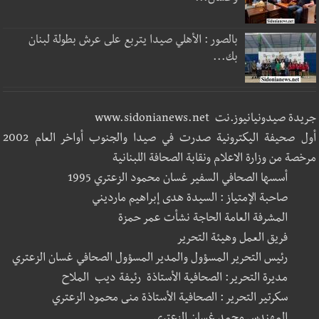
بالصور : الأهلي صيدا يتربع على عرش بطولة لبنان
بك...
جريدة صيدونيانيوز.نت www.sidonianews.net
أول صحيفة اليكترونية صدرت في صيدا والجنوب أواخر العام 2002
مرخصة من وزارة الاعلام ونقابة الصحافة اللبنانية
أسسها الصحافي السفير غسان محمود الزعتري 1995
صاحبة الإمتياز : السيدة هدى إبراهيم مارديني
المشرفة العامة الحاجة نشأت عمر حمزة
فريق العمل وهيئة التحرير
رئيس التحرير المسؤول والمدير المسؤول الصحافي غسان الزعتري
مديرة التحرير: الصحافية الأستاذة رئيفة ديب الملاح
سكرتير التحرير : الصحافية الأستاذة منى محمود الزعتري