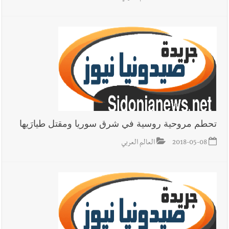
بوفاة الراحل ميشال معلولي
أخبار لبنان
الجيش اللبناني : إصابة أحد العسكريين بجروح طفيفة
نتيجة استهداف إسرائيلي معادٍ لجرافة للجيش في بلدة المنصوري -
صور
أخبار لبنان
مسيّرة أسرائيلية القت قنبلة صوتية باتجاه جرافة للجيش
تحطم مروحية روسية في شرق سوريا ومقتل طيارَيها
اللبناني خلال عملها في المنصوري ومعلومات أولية عن اصابة أحد
العسكريين
2018-05-08
العالم العربي
العالم العربي
رجل الاعمال الاماراتي خلف الحبتور : 112 شهيداً
شُيّعوا في ‫غزة‬ بعد أن بقوا تحت الأنقاض منذ عام 2023: أيُعقل أن
يبقى الشعب الفلسطيني يعيش كل هذا الألم؟ وإلى متى تستمر هذه
المعاناة التي تمزق القلوب والضمائر؟