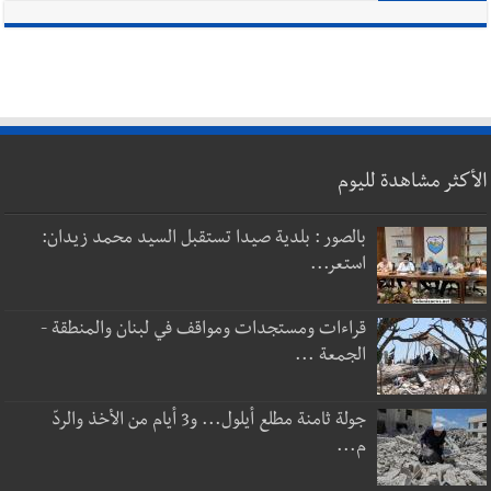
الأكثر مشاهدة لليوم
بالصور : بلدية صيدا تستقبل السيد محمد زيدان:
استعر...
قراءات ومستجدات ومواقف في لبنان والمنطقة -
الجمعة ...
جولة ثامنة مطلع أيلول... و3 أيام من الأخذ والردّ
م...