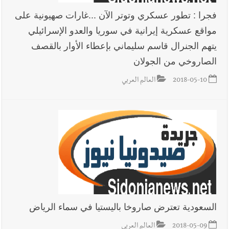
فجرا : تطور عسكري وتوتر الآن ...غارات صهيونية على
مواقع عسكرية إيرانية في سوريا والعدو الإسرائيلي
أخبار صيدا
عمر مرجان يطلق أكاديمية نادي الحرية لكرة القدم
يتهم الجنرال قاسم سليماني بإعطاء الأوار بالقصف
الصاروخي من الجولان
2018-05-10
العالم العربي
أخبار لبنان
قائد الجيش اللبناني العماد رودولف هيكل استقبل
النائب أكرم شهيب الذي شدد على ضرورة التفاف جميع اللبنانيين
حول الجيش في هذه المرحلة الدقيقة
أخبار لبنان
مؤسسة مياه لبنان الجنوبي : جيش العدوالاسرائيلي
يستهدف فرق المؤسسة أثناء عملهم في عيتا الجبل
السعودية تعترض صاروخا باليستيا في سماء الرياض
أخبار لبنان
بهية الحريري تقدم بإسم الرئيس سعد الحريري التعازي
2018-05-09
العالم العربي