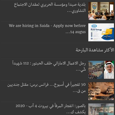
بلدية صيدا ومؤسسة الحريري تعقدان الاجتماع
التشاوري...
We are hiring in Saida - Apply now before
14 augus...
الأكثر مشاهدة البارحة
رجل الاعمال الاماراتي خلف الحبتور : 112 شهيداً
شُي...
50 تفجيراً في أسبوع... فرانس برس: مقتل جنديين
من ق...
بالصور: انفجار المرفأ في بيروت 4 آب - 2020
يكشف ك...