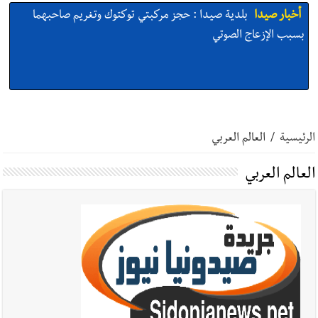
أخبار صيدا
بلدية صيدا : حجز مركبتي توكتوك وتغريم صاحبهما
بسبب الإزعاج الصوتي
أخبار صيدا
We are hiring in Saida - Apply now before 14
august ...مطلوب موظفة للعمل في الأكاديمية الدولية لبناء
الرئيسية
/
العالم العربي
القدرات -صيدا
العالم العربي
أخبار صيدا
بلدية صيدا ومؤسسة الحريري تعقدان الاجتماع
التشاوري الأول للمرصد الحضري
أخبار صيدا
بالصور : بلدية صيدا تستقبل السيد محمد زيدان:
استعراض شامل لمشاريع وتأكيدٌ على حماية القيمة التراثية للمدينة
القديمة