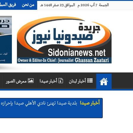
من نحن
فريق العم
الجمعة 7 آب 2026 م الموافق 23 صفر 1448 هـ
أخبار لبنان
أخبار صيدا
معرض الصور
أخبار صيدا
بلدية صيدا تهنئ نادي الأهلي صيدا بإحرازه بطو
أخبار صيدا
بالصور: رئيسا بلديتي صيدا وصور يشاركان ف