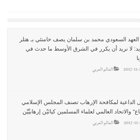
 بإحراز البطولة
 بالمياه في صيدا نتيجة الانقطاع المتكرر لخط الخدمات الكهربائي
العهد السعودي محمد بن سلمان يصف خامنئي بـ هتلر
يد: لا نريد أن يكرر في الشرق الأوسط ما حدث في
قائد القوة المشتركة الألمانية اللواء Alexander Sollfrank على ضرورة تعزيز التعاون بين الجيشَين
ا
2017-11-
العالم العربي
تها الموسمية
نان؟
ل الداعية لمكافحة الإرهاب تصنف المجلس الإسلامي
" والاتحاد العالمي لعلماء المسلمين كيانَيْن إرهابيَّيْن
2017-11-
العالم العربي