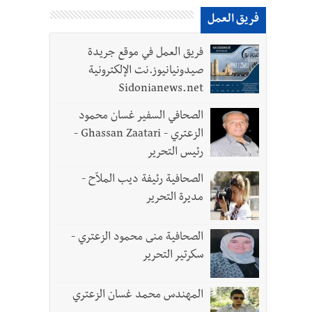
فريق العمل
فريق العمل في موقع جريدة
صيدونيانيوز.نت الإلكترونية
Sidonianews.net
الصحافي السفير غسان محمود
الزعتري - Ghassan Zaatari -
رئيس التحرير
الصحافية رئيفة ديب الملاّح -
مديرة التحرير
الصحافية منى محمود الزعتري -
سكرتير التحرير
المهندس محمد غسان الزعتري