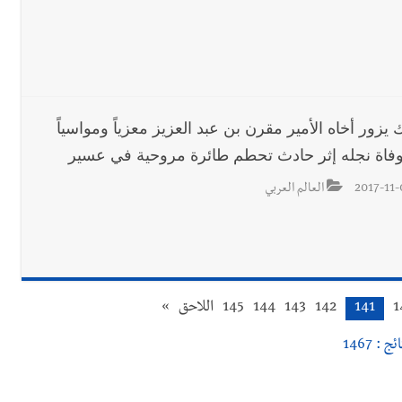
 يزور أخاه الأمير مقرن بن عبد العزيز معزياً ومواسياً
فاة نجله إثر حادث تحطم طائرة مروحية في عسير
2017-11-
العالم العربي
1
141
142
143
144
145
اللاحق
»
ئج : 1467