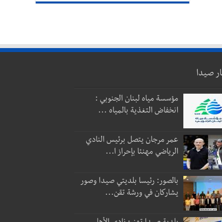
ار صيدا
مؤسسة مياه لبنان الجنوبي :
انخفاض التغذية بالمياه ...
عمر مرجان يتصل برئيس النادي
الرياضي مهنئا بإحراز ا...
بالصور: رئيسا بلديتي صيدا وصور
يشاركان في ورشة تقن...