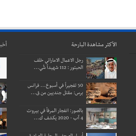
الأكثر مشاهدة البارحة
أخب
رجل الاعمال الاماراتي خلف
الحبتور : 112 شهيداً شُي...
50 تفجيراً في أسبوع... فرانس
برس: مقتل جنديين من ق...
بالصور: انفجار المرفأ في بيروت
4 آب - 2020 يكشف ك...