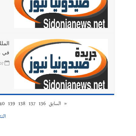
الملك
في و
07
«
السابق
136
137
138
139
40
النتا