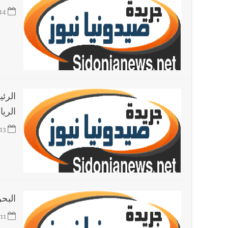
14
الرئ
الري
13
البحر
11