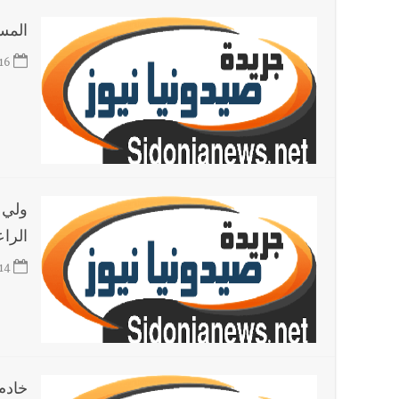
المس
16
ولي 
الرا
14
خادم