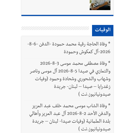
بتور : 112 شهيداً شُيّعوا في غزة بعد أن بقوا تحت الأنقاض منذ عام 2023: أيُعقل أن يبقى الشعب الفلسطيني يعيش كل هذا الألم؟ وإلى متى
الوفيات
*
وفاة الحاجة رقية محمد حمودة -الدفن -6-8-
2026-آل كعكوش وحمودة
*
وفاة مصطفى محمد موسى 3-8-2026
والتعازي في صيدا 5-8-2026 آل موسى وناصر
وشهاب والشحوري وشحادة وحمود (وفيات
زغدرايا – صيدا – لبنان- جريدة
صيدونيانيوز.نت )
*
وفاة الشاب موسى محمد خلف عبد العزيز
والدفن الأحد 2-8-2026 آل عبد العزيز وأهالي
بلدة العلمانية (وفيات صيدا- لبنان – جريدة
صيدونيانيوز.نت )