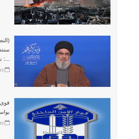
أخبار لبنان
مواجهة مؤجّلة لنزاع طويل
العالم العربي
تستمر هذه المعاناة التي تمزق القلوب والضمائر؟
(الن
سنتص
أخبار العالم
الرئيس الأميركي ترامب يحذّر إيران من ضربة
...: 
23
أخبار صيدا
بلدية صيدا تهنئ نادي الأهلي صيدا بإحرازه بطو
قوى 
بواس
22