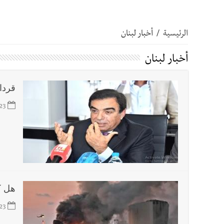
أخبار صيدا
عمر مرجان يتصل برئيس النادي الرياضي مهنئا
الرئيسية
/
أخبار لبنان
أخبار صيدا
مؤسسة مياه لبنان الجنوبي : انخفاض التغذية
أخبار لبنان
أخبار صيدا
مفرزة صيدا القضائية توقف ثلاثة أشخاص بج
قردا
23
أخبار لبنان
بالصور : قائد الجيش اللبناني العماد رودولف هيكل شدد خلال استقباله 
أخبار لبنان
الطقس غدا صيفي معتاد والحرارة ضمن معدلا
أخبار لبنان
إنفجار مرفأ أم إنفجار دولة؟... كيف نحمي لب
هل ك
أخبار لبنان
راتب النائب من 3 آلاف إلى 5 آلاف دولار شهرياً... فكيف أقرّت الزيادة؟
23