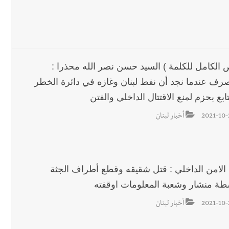
رجل الاعمال الاماراتي خلف الح‫‬
ص الكامل للكلمة ) السيد حسن نصر الله محذرا :
رف عندما نجد أن نفط لبنان وغازه في دائرة الخطر
 قوية... وإعلام إيراني: الاتّفاق مع عُمان مؤجّل ما دامت التهديدات مستمر
نتابع بحزم لمنع الاقتتال الداخلي والفتن
2021-10-
أخبار لبنان
لة لبنان بكرة الطاولة للرجال للعام الرابع على التوالي
الامن الداخلي : قتل شقيقه وقطع أطراف الجثة
طة منشار وشعبة المعلومات اوقفته
2021-10-
أخبار لبنان