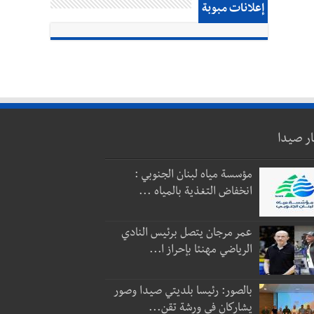
إعلانات مبوبة
ار صيدا
مؤسسة مياه لبنان الجنوبي :
انخفاض التغذية بالمياه ...
عمر مرجان يتصل برئيس النادي
الرياضي مهنئا بإحراز ا...
بالصور: رئيسا بلديتي صيدا وصور
يشاركان في ورشة تقن...