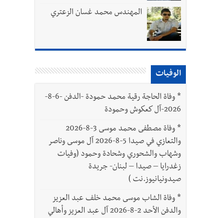
المهندس محمد غسان الزعتري
بتور : 112 شهيداً شُيّعوا في غزة بعد أن بقوا تحت الأنقاض منذ عام 2023: أيُعقل أن يبقى الشعب الفلسطيني يعيش كل هذا الألم؟ وإلى متى
الوفيات
ّة
*
وفاة الحاجة رقية محمد حمودة -الدفن -6-8-
2026-آل كعكوش وحمودة
*
وفاة مصطفى محمد موسى 3-8-2026
والتعازي في صيدا 5-8-2026 آل موسى وناصر
وشهاب والشحوري وشحادة وحمود (وفيات
زغدرايا – صيدا – لبنان- جريدة
صيدونيانيوز.نت )
*
وفاة الشاب موسى محمد خلف عبد العزيز
والدفن الأحد 2-8-2026 آل عبد العزيز وأهالي