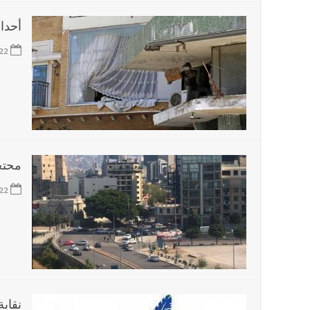
أحداث
22
محتج
22