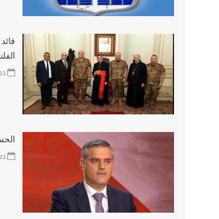
قائد
الفلت
22
الحسن
22