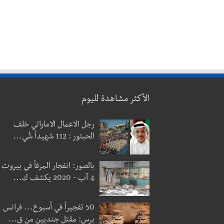
الأكثر مشاهدة لليوم
رجل الاعمال الاماراتي خلف
الحبتور : 112 شهيداً شُي...
بالصور: انفجار المرفأ في بيروت
4 آب - 2020 يكشف ك...
50 تفجيراً في أسبوع... فرانس
برس: مقتل جنديين من ق...