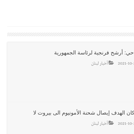
 بإحراز البطولة
 بالمياه في صيدا نتيجة الانقطاع المتكرر لخط الخدمات الكهربائي
رائم استدراج وابتزاز واعتداء جنسي على قاصر
حي: أرشح فرنجية لرئاسة الجمهورية
2021-10-
أخبار لبنان
قائد القوة المشتركة الألمانية اللواء Alexander Sollfrank على ضرورة تعزيز التعاون بين الجيشَين
تها الموسمية
نان؟
ان الهدف إيصال شحنة الأمونيوم الى بيروت لا
2021-10-
أخبار لبنان