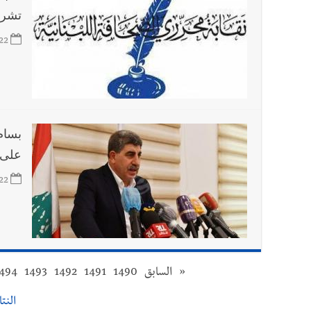
تشري
22
بسام
على ج
22
«
السابق
1490
1491
1492
1493
494
النتائج