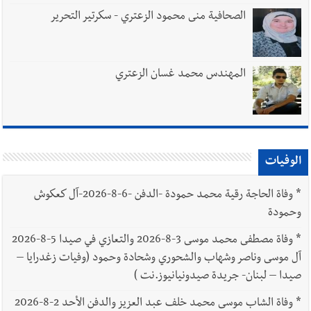
الصحافية منى محمود الزعتري - سكرتير التحرير
المهندس محمد غسان الزعتري
الوفيات
*
وفاة الحاجة رقية محمد حمودة -الدفن -6-8-2026-آل كعكوش
وحمودة
*
وفاة مصطفى محمد موسى 3-8-2026 والتعازي في صيدا 5-8-2026
آل موسى وناصر وشهاب والشحوري وشحادة وحمود (وفيات زغدرايا –
صيدا – لبنان- جريدة صيدونيانيوز.نت )
*
وفاة الشاب موسى محمد خلف عبد العزيز والدفن الأحد 2-8-2026