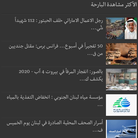
الأكثر مشاهدة البارحة
رجل الاعمال الاماراتي خلف الحبتور : 112 شهيداً
شُي...
50 تفجيراً في أسبوع... فرانس برس: مقتل جنديين
من ق...
بالصور: انفجار المرفأ في بيروت 4 آب - 2020
يكشف ك...
مؤسسة مياه لبنان الجنوبي : انخفاض التغذية بالمياه
...
أسرار الصحف المحلية الصادرة في لبنان يوم الخميس
ف...