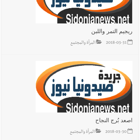
ريجيم التمر واللبن
2018-03-31
المرأة والمجتمع
اصعد بُرج النجاح
2018-03-30
المرأة والمجتمع