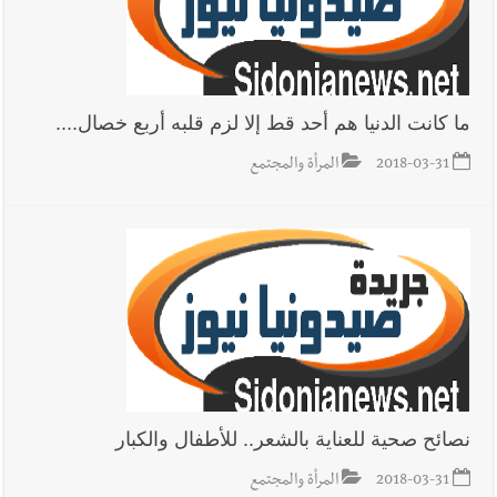
ما كانت الدنيا هم أحد قط إلا لزم قلبه أربع خصال....
2018-03-31
المرأة والمجتمع
نصائح صحية للعناية بالشعر.. للأطفال والكبار
2018-03-31
المرأة والمجتمع