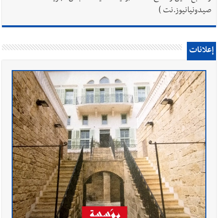
صيدونيانيوز.نت )
إعلانات