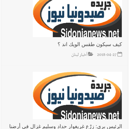
كيف سيكون طقس الويك اند ؟
2018-04-27
أخبار لبنان
الرئيس بري: زرْع غريغوار حداد وسليم غزال في أرضنا