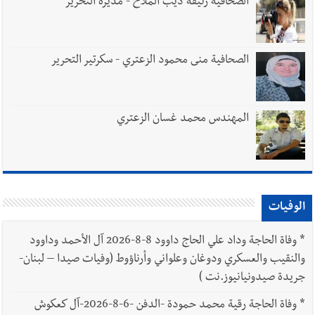
الصحافية رئيفة ديب الملاّح - مديرة التحرير
الصحافية منى محمود الزعتري - سكرتير التحرير
المهندس محمد غسان الزعتري
الوفيات
*
وفاة الحاجة وداد علي الحاج داوود 8-8-2026 آل الأحمد وداوود
والنقيب والعسكري ودوغان وعلواني وأرناؤوط (وفيات صيدا – لبنان-
جريدة صيدونيانيوز.نت )
*
وفاة الحاجة رقية محمد حمودة -الدفن -6-8-2026-آل كعكوش