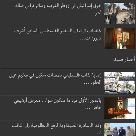
خرق إسرائيلي في زوطر الغربية وساتر ترابي قبالة
آخر...
خلفيات توقيف السفير الفلسطيني السابق أشرف
دبور: ت...
أخبار صيدا
إصابة شاب فلسطيني بطعنات سكين في مخيم عين
الحلوة ...
بالصور: لأوّل مرّة ما منكون سوا… معرض أرشيفي
خاص ...
وفد المبادرة الصيداوية لرفع المظلومية زار النائب
ا...