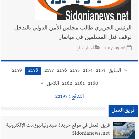
الرئيس الحريري طالب مجلس الأمن الدولي بالتدخل
لوقف قتل المسلمين في ميانمار
2017-09-06
أخبار لبنان
«
السابق
2153
2154
2155
2156
2157
2158
2159
2160
2161
2162
اللاحق
»
النتائج : 22193
فريق العمل
فريق العمل في موقع جريدة صيدونيانيوز.نت الإلكترونية
Sidonianews.net