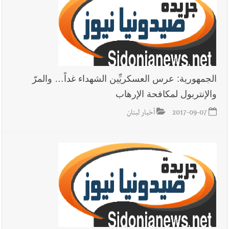
يُحذّر من الفراغ !
الجمهورية: عرس العسكريِّين الشهداء غداً… والمرّ
والإنتربول لمكافحة الإرهاب
2017-09-07
أخبار لبنان