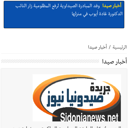
أخبار صيدا
وفد المبادرة الصيداوية لرفع المظلومية زار النائب
الدكتورة غادة أيوب في منزلها
أخبار صيدا
بالصور: لأوّل مرّة ما منكون سوا… معرض أرشيفي خاص
تحية من صيدا إلى الفنان المبدع الراحل زياد الرحباني: |إحتفالية
الرئيسية
/
أخبار صيدا
تكريمية في مركز معروف سعد الثقافي برعاية شركة الروان
أخبار صيدا
إصابة شاب فلسطيني بطعنات سكين في مخيم عين
أخبار صيدا
الحلوة - في منطقة صيدا وإنقاذه وإتهام إبن عمته ؟
أخبار صيدا
بالصور : غسان سركيس يرعى تخرّج فوج الفكر والإبداع
في ثانوية السفير : تعلّمت منكم حب الوطن والتمسك بالأرض ...
والجنوب هو عزة وكرامة لبنان
أخبار صيدا
المهندس محمد زهير السعودي يستقبل المختارين
بعاصيري والبيلاني