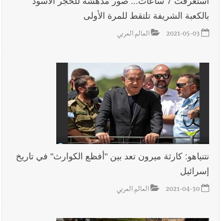
استغرقت 7 ساعات... صور مدهشة للحجر الأسود
القديمة
بالكعبة الشريفة تلتقط للمرة الأولى
أخبار لبنان
خلفيات توقيف السفير الفلسطيني السابق أشرف دبور:
2021-05-03
العالم العربي
تداخل السياسة بالقضاء ولبنان قد يسلّمه إلى السلطة
أخبار لبنان
حراك ديبلوماسي للتجديد لـ اليونيفيل .. مسؤول غربي
يُحذّر من الفراغ !
أخبار لبنان
ليلة سقوط رياض سلامة... هل ننتظر الحقيقة؟
نتنياهو: كارثة ميرون تعد بين "أفظع الكوارث" في تاريخ
أخبار لبنان
ثقوب في اقتراح قانون الإعلام
إسرائيل
2021-04-30
العالم العربي
أخبار لبنان
هكذا خبأت إسرائيل شيطان التفاصيل !