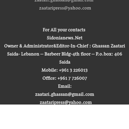
zaatari.ghassan@gmail.com
zaataripress@yahoo.com
For All your contacts
Sidonianews.Net
Owner & Administrator&Editor-In-Chief : Ghassan Zaatari
Saida- Lebanon – Barbeer Bldg-4th floor – P.o.box: 406
Saida
Mobile: +961 3 226013
Office: +961 7 726007
Email:
zaatari.ghassan@gmail.com
zaataripress@yahoo.com
[ المشاهدة : 255,419,207 ]
حق النشر © 2026 | صيدونيا نيوز |
تطوير شركة التكنولوجيا المفتوحة