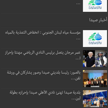
...
أخبار صيدا
مؤسسة مياه لبنان الجنوبي : انخفاض التغذية بالمياه
...
عمر مرجان يتصل برئيس النادي الرياضي مهنئا بإحراز
ا...
بالصور: رئيسا بلديتي صيدا وصور يشاركان في ورشة
تقن...
بلدية صيدا تهنئ نادي الأهلي صيدا بإحرازه بطولة
لبن...