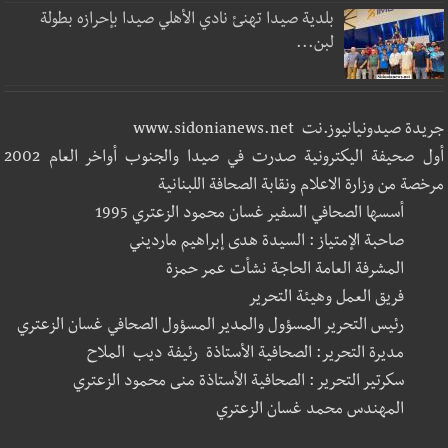
بلدية صيدا تهنئ نادي الأهلي صيدا بإحرازه بطولة
لبن...
جريدة صيدونيانيوز.نت www.sidonianews.net
أول صحيفة اليكترونية صدرت في صيدا والجنوب أواخر العام 2002
مرخصة من وزارة الاعلام ونقابة الصحافة اللبنانية
أسسها الصحافي السفير غسان محمود الزعتري 1995
صاحبة الإمتياز : السيدة هدى إبراهيم مارديني
المشرفة العامة الحاجة نشأت عمر حمزة
فريق العمل وهيئة التحرير
رئيس التحرير المسؤول والمدير المسؤول الصحافي غسان الزعتري
مديرة التحرير: الصحافية الأستاذة رئيفة ديب الملاح
سكرتير التحرير : الصحافية الأستاذة منى محمود الزعتري
المهندس محمد غسان الزعتري