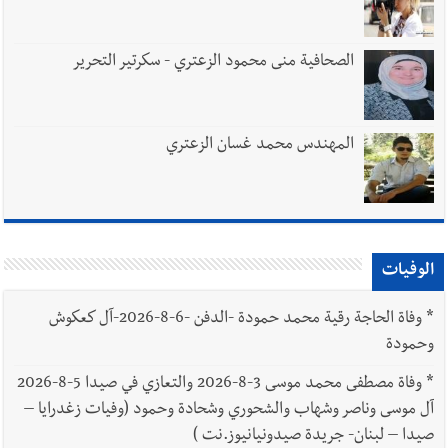
الصحافية منى محمود الزعتري - سكرتير التحرير
المهندس محمد غسان الزعتري
الوفيات
*
وفاة الحاجة رقية محمد حمودة -الدفن -6-8-2026-آل كعكوش
وحمودة
*
وفاة مصطفى محمد موسى 3-8-2026 والتعازي في صيدا 5-8-2026
آل موسى وناصر وشهاب والشحوري وشحادة وحمود (وفيات زغدرايا –
صيدا – لبنان- جريدة صيدونيانيوز.نت )