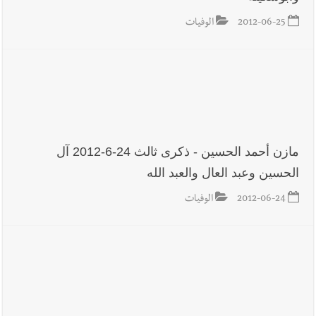
2012-06-25
الوفيات
أخبار صيدا
مؤسسة مياه لبنان الجنوبي : انخفاض التغذية بالمياه
في صيدا نتيجة الانقطاع المتكرر لخط الخدمات الكهربائي
أخبار لبنان
الزعتر الجنوبي يقاوم الحروب : تراثٌ الأجداد تصونه
الأرض وتُهدده الحرب؟ | علي شعيتو إبن بلدة الطيري ووعده بالعودة
مازن أحمد الحسين - ذكرى ثالث 24-6-2012 آل
لزراعة الزعتر بعدما أبعده القصف الإسرائيلي عن أرضه
الحسين وعبد العال والعبد الله
2012-06-24
الوفيات
أخبار لبنان
قراءات ومستجدات ومواقف في لبنان والمنطقة -
الجمعة 7-8-2026: مفاوضات متعثّرة في روما؟ | عون: علينا
الاستمرار بمسار التفاوض؟ واشنطن لتل أبيب: الحزب لم يخرق؟ |
فضيحة نقص السلاح تكبر؟ إيران - عمان : اتفاق هرمز على السكة ؟
أخبار لبنان
مفكرة النشاطات الرسمية المقررة في لبنان ليوم الجمعة