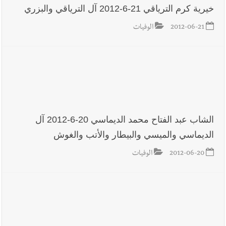
7-8-2026
خيرية كرم الترياقي 21-6-2012 آل الترياقي والبزري
2012-06-21
الوفيات
أخبار لبنان
أسرار الصحف المحلية الصادرة في لبنان ليوم الجمعة 7-
8-2026
أخبار لبنان
مقدمات نشرات الأخبار المسائية في لبنان ليوم
الشاب عبد الفتاح محمد الديماسي 20-6-2012 آل
الخميس 6-8-2026
الديماسي والميسي والبيطار والأتب والغوش
2012-06-20
الوفيات
العالم العربي
رجل الاعمال الاماراتي خلف الحبتور : 112 شهيداً
شُيّعوا في ‫غزة‬ بعد أن بقوا تحت الأنقاض منذ عام 2023: أيُعقل أن
يبقى الشعب الفلسطيني يعيش كل هذا الألم؟ وإلى متى تستمر هذه
المعاناة التي تمزق القلوب والضمائر؟