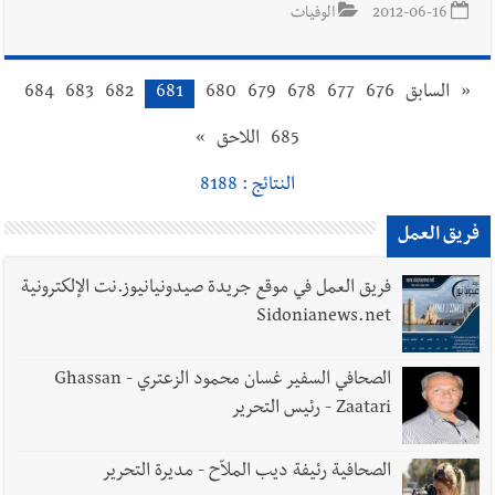
2012-06-16
الوفيات
«
السابق
676
677
678
679
680
681
682
683
684
685
اللاحق
»
النتائج : 8188
فريق العمل
فريق العمل في موقع جريدة صيدونيانيوز.نت الإلكترونية
Sidonianews.net
الصحافي السفير غسان محمود الزعتري - Ghassan
Zaatari - رئيس التحرير
الصحافية رئيفة ديب الملاّح - مديرة التحرير