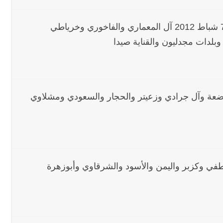
كرم الياس المعماري 5-2-2012 التعازي في 6و7 شباط 2012 آل المعماري والفاخوري وخرياطي
لدات مجدليون والقناية صيدا
حمود المرضعة 5-2-2012 آل المرضعة وآل جرادي وزعيتر والحجار والسعودي ومشلاوي