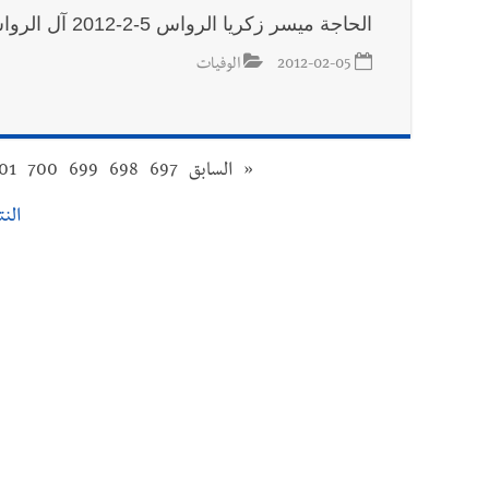
الحاجة ميسر زكريا الرواس 5-2-2012 آل الرواس والخليلي والترياقي وظافر والجراح
2012-02-05
الوفيات
«
السابق
697
698
699
700
01
النتائ