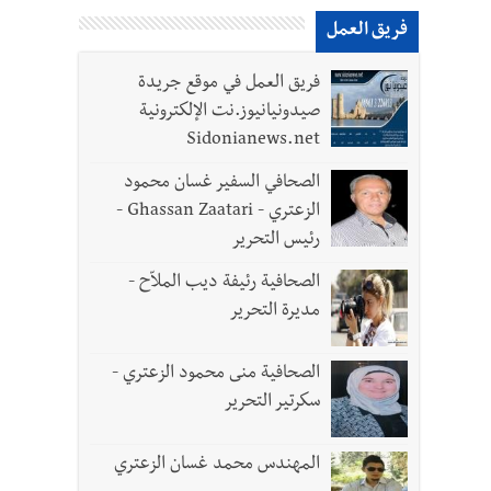
فريق العمل
فريق العمل في موقع جريدة
لقديمة
صيدونيانيوز.نت الإلكترونية
Sidonianews.net
الصحافي السفير غسان محمود
الزعتري - Ghassan Zaatari -
رئيس التحرير
 تعيينات ورد 4 قوانين وزيادات الغلاء| الرئيس عون شدد على تفهم ترامب واردوغان لوضع لبنان وكشف عن
الصحافية رئيفة ديب الملاّح -
مديرة التحرير
الصحافية منى محمود الزعتري -
لثلاث تضرب المسار التفاوضي واتفاق مكة على طاولة الإقليم؟ | استهداف الجيش اللبناني
سكرتير التحرير
المهندس محمد غسان الزعتري