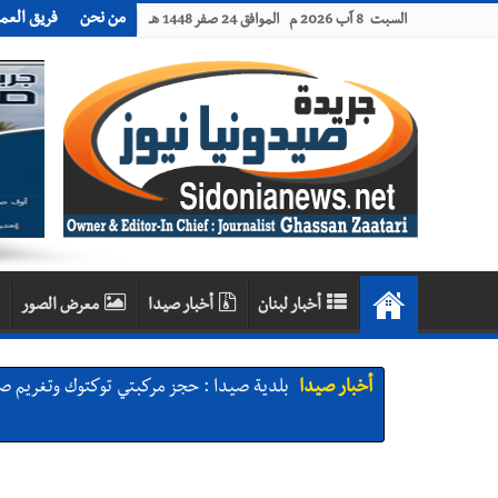
من نحن
فريق العم
السبت 8 آب 2026 م الموافق 24 صفر 1448 هـ
أخبار لبنان
أخبار صيدا
معرض الصور
أخبار صيدا
بلدية صيدا : حجز مركبتي توكتوك وتغريم ص
أخبار صيدا
We are hiring in Saida - Apply now before 14 august ...مطلوب موظفة للعمل في الأك