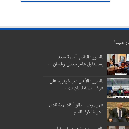
ار صيدا
بالصور : النائب أسامة سعد
يسستقبل عامر معطي وغسان...
بالصور : الأهلي صيدا يتربع على
عرش بطولة لبنان بك...
عمر مرجان يطلق أكاديمية نادي
الحرية لكرة القدم