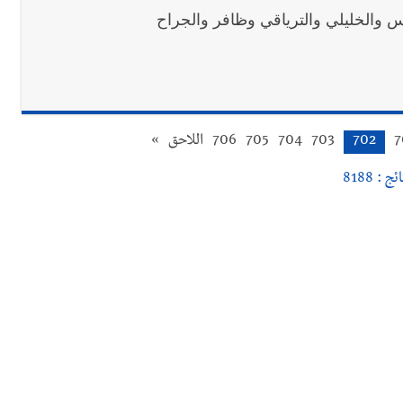
7
702
703
704
705
706
اللاحق
»
ج : 8188