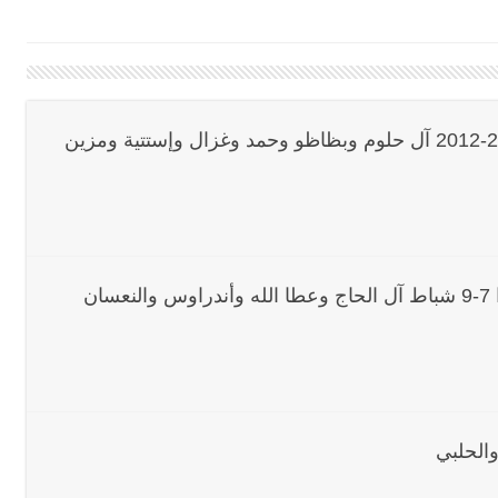
اع التشاوري الأول للمرصد الحضري
دان: استعراض شامل لمشاريع وتأكيدٌ على حماية القيمة التراثية للمدينة ا
الحاجة نظيرة محمد بظاظو 8-2-2012 الدفن 9-2-2012 آل حلوم وبظاظو وحمد وغزال وإستتية ومزين
القدم
بالتفاصيل : جلسة لمجلس الوزراء في قصر بعبدا الوقائع والمقررات :
يوسف بشارة الحاج 7-2-2012 التعازي في صيدا 7-9 شباط آل الحاج وعطا الله وأندراوس والنعسان
سبت 8-8-2026
قراءات ومستجدات ومواقف في لبنان والمنطقة - السبت 8-8-2026: لاءات إسرائيل ا
ارج التجربة؟
 8-8-2026