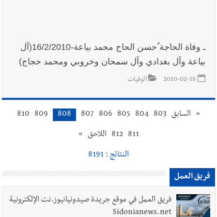
ـ وفاة الحاجة ُحسن الحاج محمد بياعة-16/2/2010(آل
بياعة وآل بغدادي وآل سمحان وخروبي ومحمد حجاج)
2010-02-16
الوفيات
«
السابق
803
804
805
806
807
808
809
810
811
812
اللاحق
»
النتائج : 8191
فريق العمل
فريق العمل في موقع جريدة صيدونيانيوز.نت الإلكترونية
Sidonianews.net