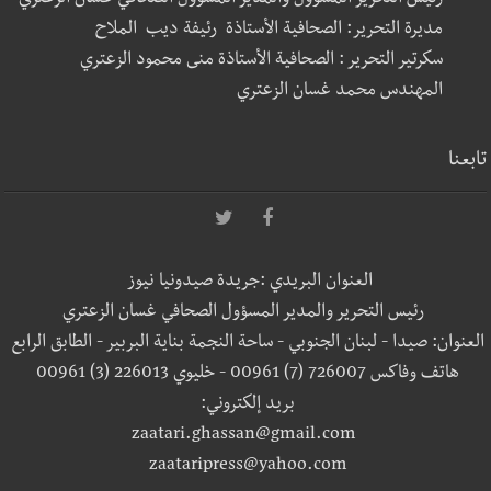
رئيس التحرير المسؤول والمدير المسؤول الصحافي غسان الزعتري
مديرة التحرير: الصحافية الأستاذة رئيفة ديب الملاح
سكرتير التحرير : الصحافية الأستاذة منى محمود الزعتري
المهندس محمد غسان الزعتري
تابعنا
العنوان البريدي :جريدة صيدونيا نيوز
رئيس التحرير والمدير المسؤول الصحافي غسان الزعتري
العنوان: صيدا - لبنان الجنوبي - ساحة النجمة بناية البربير - الطابق الرابع
هاتف وفاكس 726007 (7) 00961 - خليوي 226013 (3) 00961
بريد إلكتروني:
zaatari.ghassan@gmail.com
zaataripress@yahoo.com