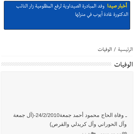
أخبار صيدا
وفد المبادرة الصيداوية لرفع المظلومية زار النائب
الدكتورة غادة أيوب في منزلها
أخبار صيدا
بالصور: لأوّل مرّة ما منكون سوا… معرض أرشيفي خاص
تحية من صيدا إلى الفنان المبدع الراحل زياد الرحباني: |إحتفالية
الرئيسية
/
الوفيات
تكريمية في مركز معروف سعد الثقافي برعاية شركة الروان
أخبار صيدا
إصابة شاب فلسطيني بطعنات سكين في مخيم عين
الوفيات
الحلوة - في منطقة صيدا وإنقاذه وإتهام إبن عمته ؟
أخبار صيدا
بالصور : غسان سركيس يرعى تخرّج فوج الفكر والإبداع
في ثانوية السفير : تعلّمت منكم حب الوطن والتمسك بالأرض ...
والجنوب هو عزة وكرامة لبنان
ـ وفاة الحاج محمود أحمد جمعة24/2/2010-(آل جمعة
أخبار صيدا
المهندس محمد زهير السعودي يستقبل المختارين
وآل الحوراني وآل كريدلي والقرص)
بعاصيري والبيلاني