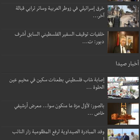
خرق إسرائيلي في زوطر الغربية وساتر ترابي قبالة
آخر...
خلفيات توقيف السفير الفلسطيني السابق أشرف
دبور: ت...
أخبار صيدا
إصابة شاب فلسطيني بطعنات سكين في مخيم عين
الحلوة ...
بالصور: لأوّل مرّة ما منكون سوا… معرض أرشيفي
خاص ...
وفد المبادرة الصيداوية لرفع المظلومية زار النائب