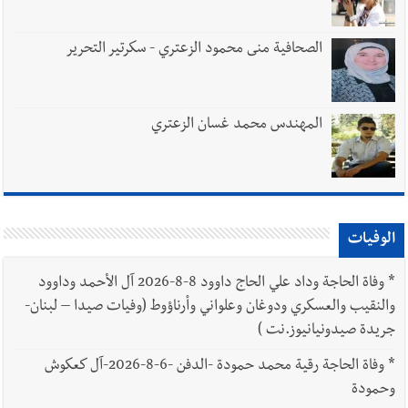
الصحافية منى محمود الزعتري - سكرتير التحرير
المهندس محمد غسان الزعتري
الوفيات
*
وفاة الحاجة وداد علي الحاج داوود 8-8-2026 آل الأحمد وداوود
والنقيب والعسكري ودوغان وعلواني وأرناؤوط (وفيات صيدا – لبنان-
جريدة صيدونيانيوز.نت )
*
وفاة الحاجة رقية محمد حمودة -الدفن -6-8-2026-آل كعكوش
وحمودة