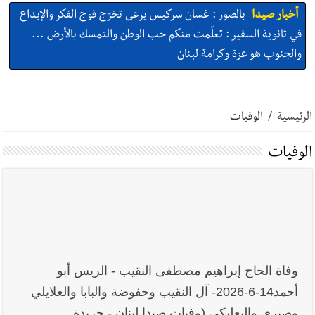
أخبار صيدا
بالصور : غسان سركيس يرعى تخرّج فوج الفكر والإبداع
في ثانوية السفير : تعلّمت منكم حب الوطن والتمسك بالأرض ...
والجنوب هو عزة وكرامة لبنان
أخبار صيدا
المهندس محمد السعودي يستقبل المختارين بعاصيري
والبيلاني
الرئيسية
/
الوفيات
أخبار صيدا
بلدية صيدا : حجز مركبتي توكتوك وتغريم صاحبهما
الوفيات
بسبب الإزعاج الصوتي
أخبار صيدا
We are hiring in Saida - Apply now before 14
august ...مطلوب موظفة للعمل في الأكاديمية الدولية لبناء
القدرات -صيدا
وفاة الحاج إبراهيم مصطفى النقيب - الريس أبو
أخبار صيدا
بلدية صيدا ومؤسسة الحريري تعقدان الاجتماع
أحمد14-6-2026- آل النقيب وحفوضة والبابا والعلايلي
التشاوري الأول للمرصد الحضري
وصبري والبعلبكي (وفيات صيدا لبنان - جريدة