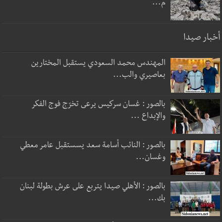
م...
أخبار صيدا
المهندس محمد السعودي يستقبل المختارين
بعاصيري والب...
بالصور : غسان سركيس يرعى تخرّج فوج الفكر
والإبداع ...
بالصور : النائب أسامة سعد يسستقبل عامر معطي
وغسان...
بالصور : الأهلي صيدا يتربع على عرش بطولة لبنان
بك...