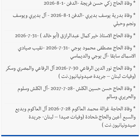
يبقى الشعب الفلسطيني يعيش كل هذا الألم؟ وإلى متى تستمر هذه
*
وفاة الحاج زكي حسن فريجة -الدفن -1-8-2026
المعاناة التي تمزق القلوب والضمائر؟
*
وفاة بدرية يوسف بديري -الدفن 1-8-2026 - آل بديري ويوسف
أخبار العالم
الرئيس الأميركي ترامب يحذّر إيران من ضربة قوية...
ونجم وحبلي
وإعلام إيراني: الاتّفاق مع عُمان مؤجّل ما دامت التهديدات مستمرّة
*
وفاة الحاج الاستاذ خير كمال عبدالرازق (أبو خالد ) -31-7-2026
*
وفاة الحاج مصطفى محمود بوجي -31-7-2026 -نقيب صيادي
الاسماك سابقا -آل بوجي والديماسي
*
وفاة الحاج نور الدين الرفاعي 30-7-2026 آل الرفاعي والمصري وسكر
(وفيات لبنان – جريدة صيدونيانيوز.نت )
*
وفاة الحاج حسن حسين الكلش -28-7-2027 -آل الكلش وسلوم
والحريري وسالم
*
وفاة الحاجة غزالة محمد العاكوم 28-7-2026 آل العاكوم وبديع
والسبع أعين والحاج شحادة (وفيات صيدا – لبنان- جريدة
صيدونيانيوز.نت )