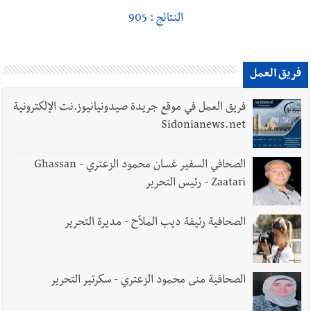
في صيدا نتيجة الانقطاع المتكرر لخط الخدمات الكهربائي
النتائج : 905
فريق العمل
أخبار صيدا
مفرزة صيدا القضائية توقف ثلاثة أشخاص بجرائم
استدراج وابتزاز واعتداء جنسي على قاصر
فريق العمل في موقع جريدة صيدونيانيوز.نت الإلكترونية
Sidonianews.net
الصحافي السفير غسان محمود الزعتري - Ghassan
أخبار لبنان
بالصور : قائد الجيش اللبناني العماد رودولف هيكل شدد
Zaatari - رئيس التحرير
خلال استقباله قائد القوة المشتركة الألمانية اللواء Alexander
Sollfrank على ضرورة تعزيز التعاون بين الجيشَين
الصحافية رئيفة ديب الملاّح - مديرة التحرير
أخبار لبنان
الطقس غدا صيفي معتاد والحرارة ضمن معدلاتها
الموسمية
الصحافية منى محمود الزعتري - سكرتير التحرير