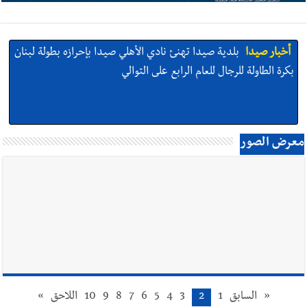
أخبار صيدا
بلدية صيدا تهنئ نادي الأهلي صيدا بإحرازه بطولة لبنان
بكرة الطاولة للرجال للعام الرابع على التوالي
أخبار صيدا
بالصور: رئيسا بلديتي صيدا وصور يشاركان في ورشة
معرض الصور
تقنية حول الحد من النفايات البحرية وشباك الصيد المهملة
أخبار صيدا
عمر مرجان يتصل برئيس النادي الرياضي مهنئا بإحراز
البطولة
«
السابق
1
2
3
4
5
6
7
8
9
10
اللاحق
»
أخبار صيدا
مؤسسة مياه لبنان الجنوبي : انخفاض التغذية بالمياه