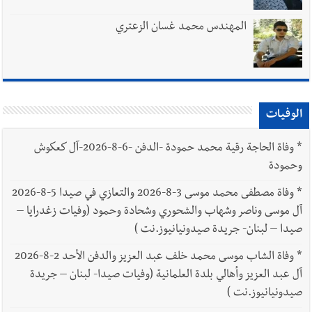
أخبار لبنان
إنفجار مرفأ أم إنفجار دولة؟... كيف نحمي لبنان؟
المهندس محمد غسان الزعتري
أخبار لبنان
راتب النائب من 3 آلاف إلى 5 آلاف دولار شهرياً...
الوفيات
فكيف أقرّت الزيادة؟
*
وفاة الحاجة رقية محمد حمودة -الدفن -6-8-2026-آل كعكوش
وحمودة
*
وفاة مصطفى محمد موسى 3-8-2026 والتعازي في صيدا 5-8-2026
أخبار لبنان
مواجهة مؤجّلة لنزاع طويل
آل موسى وناصر وشهاب والشحوري وشحادة وحمود (وفيات زغدرايا –
صيدا – لبنان- جريدة صيدونيانيوز.نت )
*
وفاة الشاب موسى محمد خلف عبد العزيز والدفن الأحد 2-8-2026
آل عبد العزيز وأهالي بلدة العلمانية (وفيات صيدا- لبنان – جريدة
العالم العربي
رجل الاعمال الاماراتي خلف الحبتور : 112 شهيداً
صيدونيانيوز.نت )
شُيّعوا في ‫غزة‬ بعد أن بقوا تحت الأنقاض منذ عام 2023: أيُعقل أن