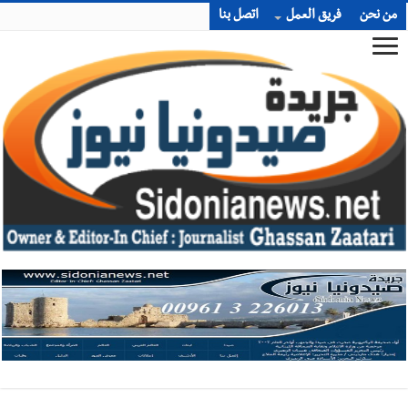
من نحن
فريق العمل
اتصل بنا
أخبار صيدا
بالصور : غسان سركيس يرعى تخرّج فوج الفكر والإبداع
في ثانوية السفير : تعلّمت منكم حب الوطن والتمسك بالأرض ...