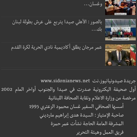
وغسان...
بالصور : الأهلي صيدا يتربع على عرش بطولة لبنان
بك...
عمر مرجان يطلق أكاديمية نادي الحرية لكرة القدم
جريدة صيدونيانيوز.نت www.sidonianews.net
أول صحيفة اليكترونية صدرت في صيدا والجنوب أواخر العام 2002
مرخصة من وزارة الاعلام ونقابة الصحافة اللبنانية
أسسها الصحافي السفير غسان محمود الزعتري 1995
صاحبة الإمتياز : السيدة هدى إبراهيم مارديني
المشرفة العامة الحاجة نشأت عمر حمزة
فريق العمل وهيئة التحرير