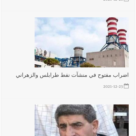
2021-12-28
يُحذّر من الفراغ !
أخبار لبنان
ليلة سقوط رياض سلامة... هل ننتظر الحقيقة؟
أخبار صيدا
بالصور : غسان سركيس يرعى تخرّج فوج الفكر والإبداع
في ثانوية السفير : تعلّمت منكم حب الوطن والتمسك بالأرض ...
والجنوب هو عزة وكرامة لبنان
اضراب مفتوح في منشآت نفط طرابلس والزهراني
2021-12-23