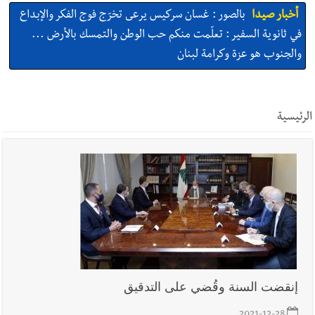
والجنوب هو عزة وكرامة لبنان
أخبار صيدا
المهندس محمد السعودي يستقبل المختارين بعاصيري
والبيلاني
أخبار لبنان
خرق إسرائيلي في زوطر الغربية وساتر ترابي قبالة آخر
الرئيسية
نقطة للجيش اللبناني
أخبار لبنان
روابط القطاع العام : إضراب الاثنين احتجاجا على
تقسيط المفعول الرجعي
أخبار لبنان
خلفيات توقيف السفير الفلسطيني السابق أشرف دبور:
تداخل السياسة بالقضاء ولبنان قد يسلّمه إلى السلطة
إنقضت السنة وقُضي على التدقيق
أخبار لبنان
حراك ديبلوماسي للتجديد لـ اليونيفيل .. مسؤول غربي