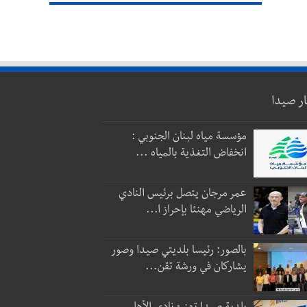
ار صيدا
مؤسسة مياه لبنان الجنوبي :
انخفاض التغذية بالمياه ...
عمر مرجان يتصل برئيس النادي
الرياضي مهنئا بإحراز ا...
بالصور: رئيسا بلديتي صيدا وصور
يشاركان في ورشة تقن...