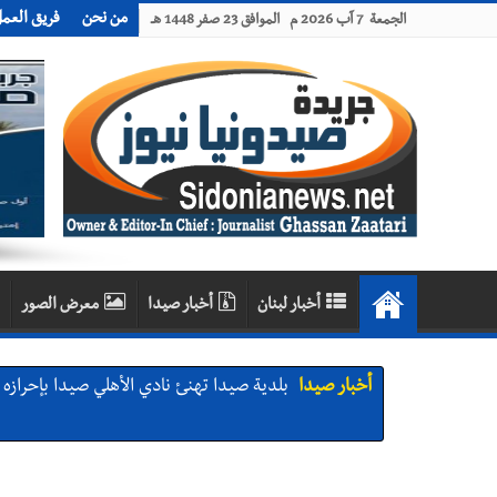
من نحن
فريق العم
الجمعة 7 آب 2026 م الموافق 23 صفر 1448 هـ
أخبار لبنان
أخبار صيدا
معرض الصور
أخبار صيدا
بلدية صيدا تهنئ نادي الأهلي صيدا بإحرازه بطو
أخبار صيدا
بالصور: رئيسا بلديتي صيدا وصور يشاركان ف