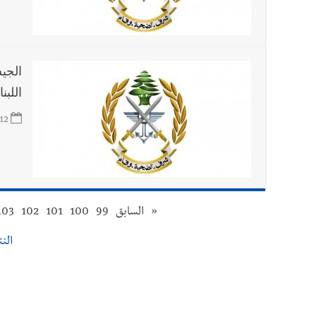
الجي
اللبن
12
«
السابق
99
100
101
102
103
النتا