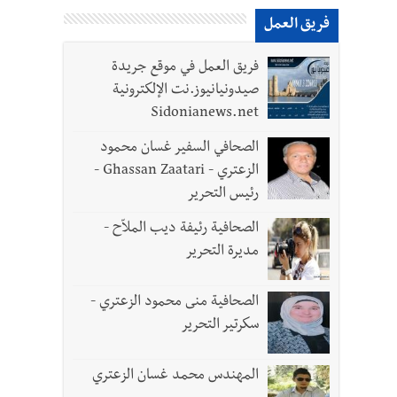
فريق العمل
فريق العمل في موقع جريدة
صيدونيانيوز.نت الإلكترونية
Sidonianews.net
الصحافي السفير غسان محمود
الزعتري - Ghassan Zaatari -
رئيس التحرير
الصحافية رئيفة ديب الملاّح -
مديرة التحرير
الصحافية منى محمود الزعتري -
سكرتير التحرير
المهندس محمد غسان الزعتري