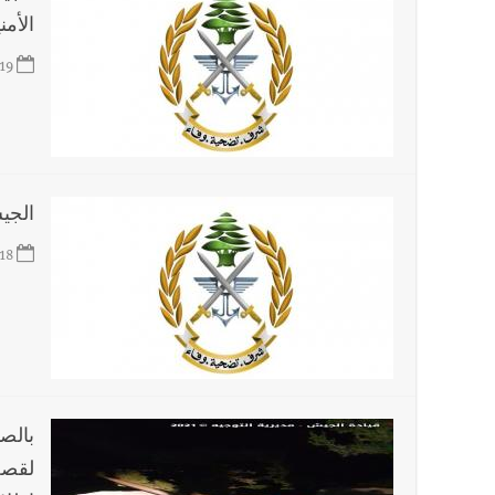
الأمن
19
الجي
18
بالص
لقصف