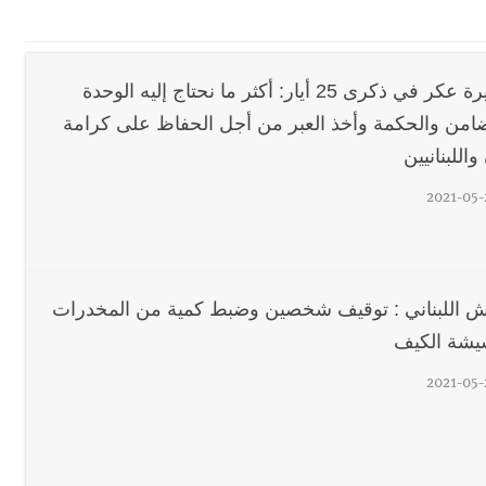
 بإحراز البطولة
الوزيرة عكر في ذكرى 25 أيار: أكثر ما نحتاج إليه الوحدة
 بالمياه في صيدا نتيجة الانقطاع المتكرر لخط الخدمات الكهربائي
ضامن والحكمة وأخذ العبر من أجل الحفاظ على كرامة
 واللبنانيين
قائد القوة المشتركة الألمانية اللواء Alexander Sollfrank على ضرورة تعزيز التعاون بين الجيشَين
2021-05-
تها الموسمية
ش اللبناني : توقيف شخصين وضبط كمية من المخدرات
نان؟
شة الكيف
2021-05-