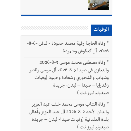
بتور : 112 شهيداً شُيّعوا في غزة بعد أن بقوا تحت الأنقاض منذ عام 2023: أيُعقل أن يبقى الشعب الفلسطيني يعيش كل هذا الألم؟ وإلى متى
الوفيات
*
وفاة الحاجة رقية محمد حمودة -الدفن -6-8-
2026-آل كعكوش وحمودة
*
وفاة مصطفى محمد موسى 3-8-2026
والتعازي في صيدا 5-8-2026 آل موسى وناصر
وشهاب والشحوري وشحادة وحمود (وفيات
زغدرايا – صيدا – لبنان- جريدة
صيدونيانيوز.نت )
*
وفاة الشاب موسى محمد خلف عبد العزيز
والدفن الأحد 2-8-2026 آل عبد العزيز وأهالي
بلدة العلمانية (وفيات صيدا- لبنان – جريدة
صيدونيانيوز.نت )