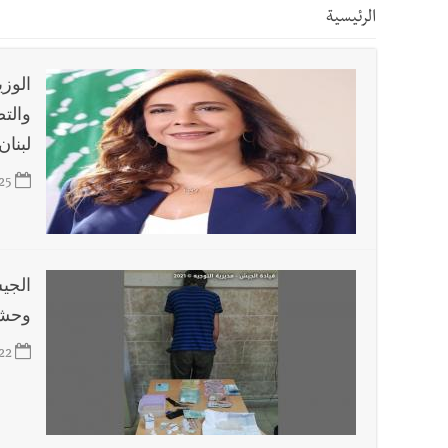
الرئيسية
أخبار صيدا
عمر مرجان يتصل برئيس النادي الرياضي مهنئا
أخبار صيدا
مؤسسة مياه لبنان الجنوبي : انخفاض التغذية
والت
لبنان
أخبار لبنان
بالصور : قائد الجيش اللبناني العماد رودولف هيكل شدد خلال استقباله 
25
أخبار لبنان
الطقس غدا صيفي معتاد والحرارة ضمن معدلا
الجي
أخبار لبنان
إنفجار مرفأ أم إنفجار دولة؟... كيف نحمي لب
وحشي
22
أخبار لبنان
راتب النائب من 3 آلاف إلى 5 آلاف دولار شهرياً... فكيف أقرّت الزيادة؟
أخبار لبنان
مواجهة مؤجّلة لنزاع طويل