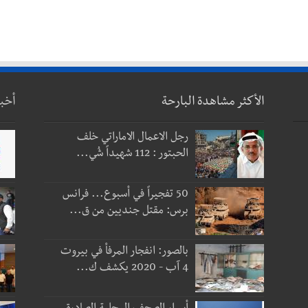
الأكثر مشاهدة البارحة
أخب
رجل الاعمال الاماراتي خلف
الحبتور : 112 شهيداً شُي...
50 تفجيراً في أسبوع... فرانس
برس: مقتل جنديين من ق...
بالصور: انفجار المرفأ في بيروت
4 آب - 2020 يكشف ك...