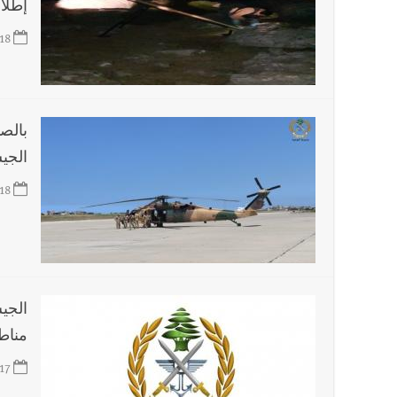
إطلا
18
بالص
الجي
18
الجيش
مناط
17