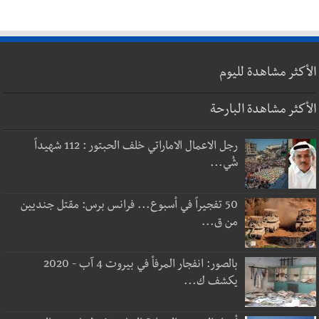
الأكثر مشاهدة لليوم
الأكثر مشاهدة البارحة
رجل الاعمال الاماراتي خلف الحبتور : 112 شهيداً
شُي...
50 تفجيراً في أسبوع... فرانس برس: مقتل جنديين
من ق...
بالصور: انفجار المرفأ في بيروت 4 آب - 2020
يكشف ك...