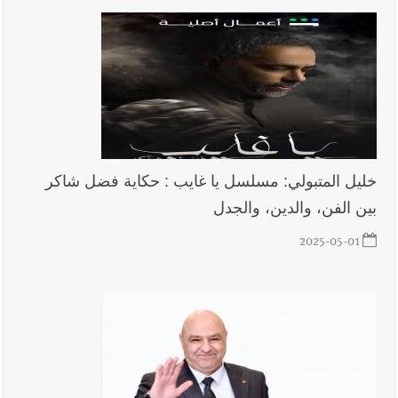
شُيّعوا في ‫غزة‬ بعد أن بقوا تحت الأنقاض منذ عام 2023: أيُعقل أن
يبقى الشعب الفلسطيني يعيش كل هذا الألم؟ وإلى متى تستمر هذه
المعاناة التي تمزق القلوب والضمائر؟
أخبار صيدا
بلدية صيدا تهنئ نادي الأهلي صيدا بإحرازه بطولة لبنان
بكرة الطاولة للرجال للعام الرابع على التوالي
خليل المتبولي: مسلسل يا غايب : حكاية فضل شاكر
أخبار صيدا
بالصور: رئيسا بلديتي صيدا وصور يشاركان في ورشة
بين الفن، والدين، والجدل
تقنية حول الحد من النفايات البحرية وشباك الصيد المهملة
2025-05-01