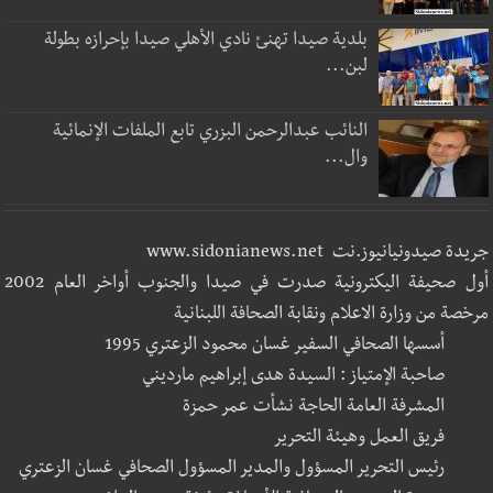
بلدية صيدا تهنئ نادي الأهلي صيدا بإحرازه بطولة
لبن...
النائب عبدالرحمن البزري تابع الملفات الإنمائية
وال...
جريدة صيدونيانيوز.نت www.sidonianews.net
أول صحيفة اليكترونية صدرت في صيدا والجنوب أواخر العام 2002
مرخصة من وزارة الاعلام ونقابة الصحافة اللبنانية
أسسها الصحافي السفير غسان محمود الزعتري 1995
صاحبة الإمتياز : السيدة هدى إبراهيم مارديني
المشرفة العامة الحاجة نشأت عمر حمزة
فريق العمل وهيئة التحرير
رئيس التحرير المسؤول والمدير المسؤول الصحافي غسان الزعتري