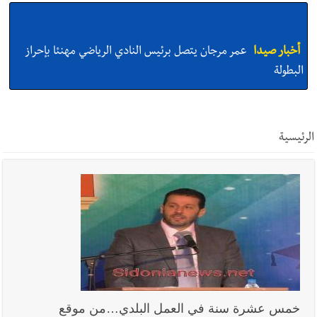
أخبار صيدا
عمر مرجان يتصل برئيس النادي الرياضي مهنئا بإحراز
البطولة
أخبار صيدا
مؤسسة مياه لبنان الجنوبي : انخفاض التغذية بالمياه
في صيدا نتيجة الانقطاع المتكرر لخط الخدمات الكهربائي
الرئيسية
أخبار لبنان
بالصور : قائد الجيش اللبناني العماد رودولف هيكل شدد
خلال استقباله قائد القوة المشتركة الألمانية اللواء Alexander
Sollfrank على ضرورة تعزيز التعاون بين الجيشَين
أخبار لبنان
الطقس غدا صيفي معتاد والحرارة ضمن معدلاتها
الموسمية
خمس عشرة سنة في العمل البلدي…من موقع