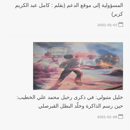
المسؤولية إلى موقع الدعم (بقلم : كامل عبد الكريم
كزبر)
أخبار لبنان
إنفجار مرفأ أم إنفجار دولة؟... كيف نحمي لبنان؟
2025-05-07
أخبار لبنان
راتب النائب من 3 آلاف إلى 5 آلاف دولار شهرياً...
فكيف أقرّت الزيادة؟
أخبار لبنان
مواجهة مؤجّلة لنزاع طويل
خليل متبولي: في ذكرى رحيل محمد علي الخطيب:
حين رسم الذاكرة وخلّد البطل القبرصلي
2025-05-06
العالم العربي
رجل الاعمال الاماراتي خلف الحبتور : 112 شهيداً