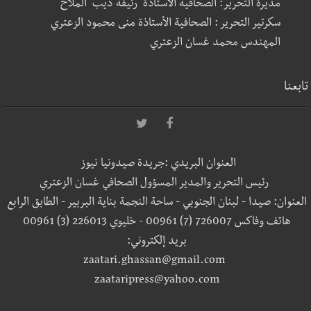
مديرة التحرير: الصحافية الأستاذة رئيفة ديب الملاح
سكرتير التحرير : الصحافية الأستاذة منى محمود الزعتري
المهندس محمد غسان الزعتري
تابعنا
العنوان البريدي :جريدة صيدونيا نيوز
رئيس التحرير والمدير المسؤول الصحافي غسان الزعتري
العنوان: صيدا - لبنان الجنوبي - ساحة النجمة بناية البربير - الطابق الرابع
هاتف وفاكس 726007 (7) 00961 - خليوي 226013 (3) 00961
بريد إلكتروني:
zaatari.ghassan@gmail.com
zaataripress@yahoo.com