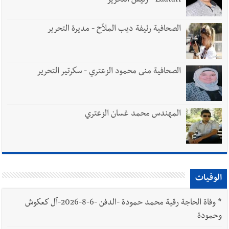
Zaatari - رئيس التحرير
الصحافية رئيفة ديب الملاّح - مديرة التحرير
الصحافية منى محمود الزعتري - سكرتير التحرير
المهندس محمد غسان الزعتري
الوفيات
*
وفاة الحاجة رقية محمد حمودة -الدفن -6-8-2026-آل كعكوش
وحمودة