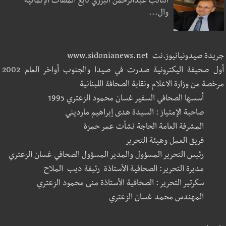
النائب عبدالرحمن البزري تابع الملفات الإنمائية
وال...
جريدة صيدونيانيوز.نت www.sidonianews.net
أول صحيفة اليكترونية صدرت في صيدا والجنوب أواخر العام 2002
مرخصة من وزارة الاعلام ونقابة الصحافة اللبنانية
أسسها الصحافي السفير غسان محمود الزعتري 1995
صاحبة الإمتياز : السيدة هدى إبراهيم مارديني
المشرفة العامة الحاجة نشأت عمر حمزة
فريق العمل وهيئة التحرير
رئيس التحرير المسؤول والمدير المسؤول الصحافي غسان الزعتري
مديرة التحرير: الصحافية الأستاذة رئيفة ديب الملاح
سكرتير التحرير : الصحافية الأستاذة منى محمود الزعتري
المهندس محمد غسان الزعتري