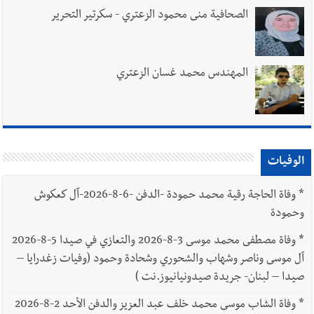
الصحافية منى محمود الزعتري - سكرتير التحرير
المهندس محمد غسان الزعتري
الوفيات
*
وفاة الحاجة رقية محمد حمودة -الدفن -6-8-2026-آل كعكوش
وحمودة
*
وفاة مصطفى محمد موسى 3-8-2026 والتعازي في صيدا 5-8-2026
آل موسى وناصر وشهاب والشحوري وشحادة وحمود (وفيات زغدرايا –
صيدا – لبنان- جريدة صيدونيانيوز.نت )
*
وفاة الشاب موسى محمد خلف عبد العزيز والدفن الأحد 2-8-2026