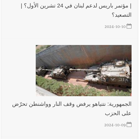
| مؤتمر باريس لدعم لبنان في 24 تشرين الأول؟ |
التصعيد؟
أخبار لبنان
بالصور : قائد الجيش اللبناني العماد رودولف هيكل شدد
2024-10-10
خلال استقباله قائد القوة المشتركة الألمانية اللواء Alexander
Sollfrank على ضرورة تعزيز التعاون بين الجيشَين
أخبار لبنان
الطقس غدا صيفي معتاد والحرارة ضمن معدلاتها
الموسمية
أخبار لبنان
إنفجار مرفأ أم إنفجار دولة؟... كيف نحمي لبنان؟
الجمهورية: نتنياهو يرفض وقف النار وواشنطن تحرّض
على الحزب
2024-10-09
أخبار لبنان
راتب النائب من 3 آلاف إلى 5 آلاف دولار شهرياً...