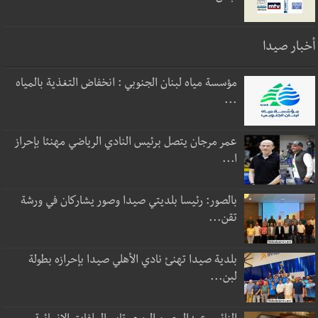
أخبار صيدا
مؤسسة مياه لبنان الجنوبي : انخفاض التغذية بالمياه
...
عمر مرجان يتصل برئيس النادي الرياضي مهنئا بإحراز
ا...
بالصور: رئيسا بلديتي صيدا وصور يشاركان في ورشة
تقن...
بلدية صيدا تهنئ نادي الأهلي صيدا بإحرازه بطولة
لبن...