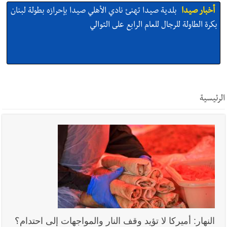
أخبار صيدا
بلدية صيدا تهنئ نادي الأهلي صيدا بإحرازه بطولة لبنان
بكرة الطاولة للرجال للعام الرابع على التوالي
أخبار صيدا
بالصور: رئيسا بلديتي صيدا وصور يشاركان في ورشة
تقنية حول الحد من النفايات البحرية وشباك الصيد المهملة
الرئيسية
أخبار صيدا
عمر مرجان يتصل برئيس النادي الرياضي مهنئا بإحراز
البطولة
أخبار صيدا
مؤسسة مياه لبنان الجنوبي : انخفاض التغذية بالمياه
في صيدا نتيجة الانقطاع المتكرر لخط الخدمات الكهربائي
النهار: أميركا لا تؤيد وقف النار والمواجهات إلى احتدام؟