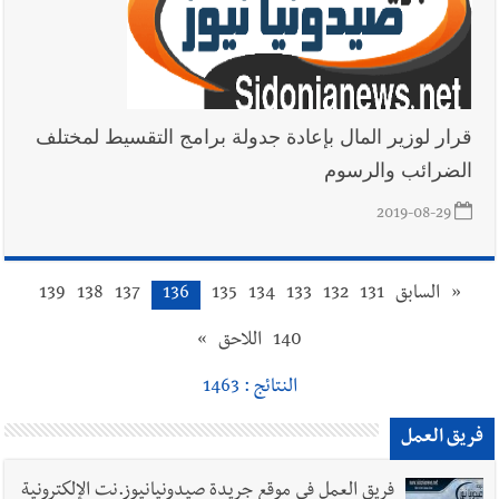
قرار لوزير المال بإعادة جدولة برامج التقسيط لمختلف
الضرائب والرسوم
2019-08-29
«
السابق
131
132
133
134
135
136
137
138
139
140
اللاحق
»
النتائج : 1463
فريق العمل
فريق العمل في موقع جريدة صيدونيانيوز.نت الإلكترونية