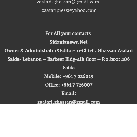
zaatari.ghassan@gmail.com
zaataripress@yahoo.com
For All your contacts
Sidonianews.Net
Owner & Administrator&Editor-In-Chief : Ghassan Zaatari
Saida- Lebanon – Barbeer Bldg-4th floor – P.o.box: 406
Saida
Mobile: +961 3 226013
Office: +961 7 726007
Email:
zaatari.ghassan@gmail.com
zaataripress@yahoo.com
[ المشاهدة : 255,405,294 ]
حق النشر © 2026 | صيدونيا نيوز |
تطوير شركة التكنولوجيا المفتوحة