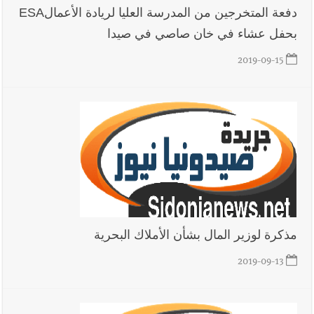
دفعة المتخرجين من المدرسة العليا لريادة الأعمالESA
بحفل عشاء في خان صاصي في صيدا
أخبار صيدا
عمر مرجان يطلق أكاديمية نادي الحرية لكرة القدم
2019-09-15
أخبار لبنان
بالتفاصيل : جلسة لمجلس الوزراء في قصر بعبدا الوقائع
والمقررات : تعيينات ورد 4 قوانين وزيادات الغلاء| الرئيس عون
شدد على تفهم ترامب واردوغان لوضع لبنان وكشف عن مؤتمر
اقتصادي يتم العمل عليه في واشنطن
أخبار لبنان
مفكرة النشاطات الرسمية المقررة في لبنان ليوم السبت
8-8-2026
مذكرة لوزير المال بشأن الأملاك البحرية
2019-09-13
أخبار لبنان
قراءات ومستجدات ومواقف في لبنان والمنطقة -