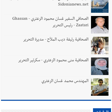
Sidonianews.net
الصحافي السفير غسان محمود الزعتري - Ghassan
Zaatari - رئيس التحرير
الصحافية رئيفة ديب الملاّح - مديرة التحرير
الصحافية منى محمود الزعتري - سكرتير التحرير
المهندس محمد غسان الزعتري