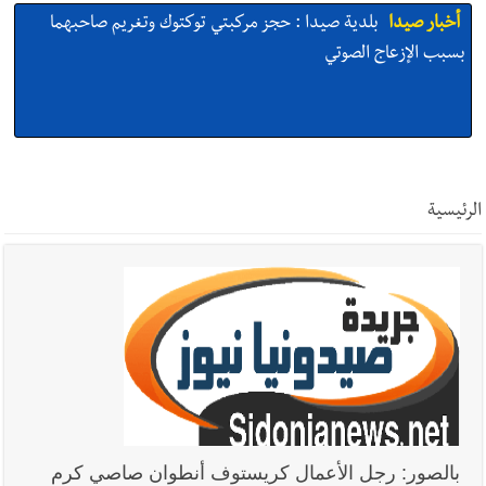
أخبار صيدا
بلدية صيدا : حجز مركبتي توكتوك وتغريم صاحبهما
بسبب الإزعاج الصوتي
أخبار صيدا
We are hiring in Saida - Apply now before 14
august ...مطلوب موظفة للعمل في الأكاديمية الدولية لبناء
الرئيسية
القدرات -صيدا
أخبار صيدا
بلدية صيدا ومؤسسة الحريري تعقدان الاجتماع
التشاوري الأول للمرصد الحضري
أخبار صيدا
بالصور : بلدية صيدا تستقبل السيد محمد زيدان:
استعراض شامل لمشاريع وتأكيدٌ على حماية القيمة التراثية للمدينة
بالصور: رجل الأعمال كريستوف أنطوان صاصي كرم
القديمة