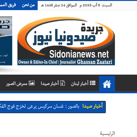
من نحن
فريق العم
السبت 8 آب 2026 م الموافق 24 صفر 1448 هـ
أخبار لبنان
أخبار صيدا
معرض الصور
أخبار صيدا
بالصور : غسان سركيس يرعى تخرّج فوج الفكر
أخبار صيدا
المهندس محمد السعودي يستقبل المختارين 
أخبار صيدا
بلدية صيدا : حجز مركبتي توكتوك وتغريم ص
الرئيسية