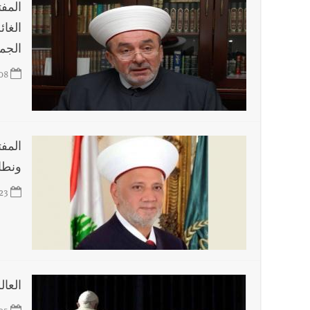
المف
الغا
الجم
08
المف
ونطا
23
العال