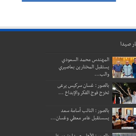
ار صيدا
المهندس محمد السعودي
يستقبل المختارين بعاصيري
والب...
بالصور : غسان سركيس يرعى
تخرّج فوج الفكر والإبداع ...
بالصور : النائب أسامة سعد
يسستقبل عامر معطي وغسان...