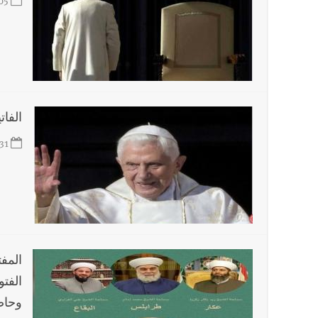
05
الفات
31
المفت
الفت
وحاص