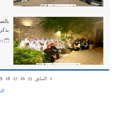
بالص
بذكر
13
«
السابق
15
16
17
18
19
النت