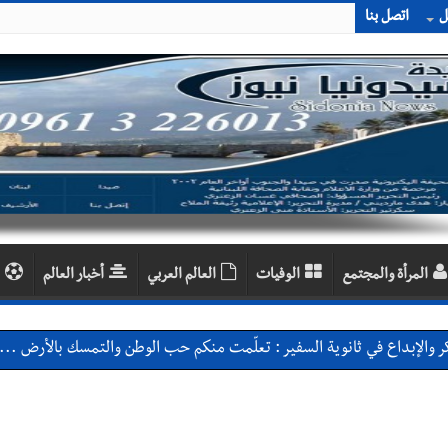
ل
اتصل بنا
المرأة والمجتمع
الوفيات
العالم العربي
أخبار العالم
 والإبداع في ثانوية السفير : تعلّمت منكم حب الوطن والتمسك بالأرض ... 
بعاصيري والبيلاني
احبهما بسبب الإزعاج الصوتي