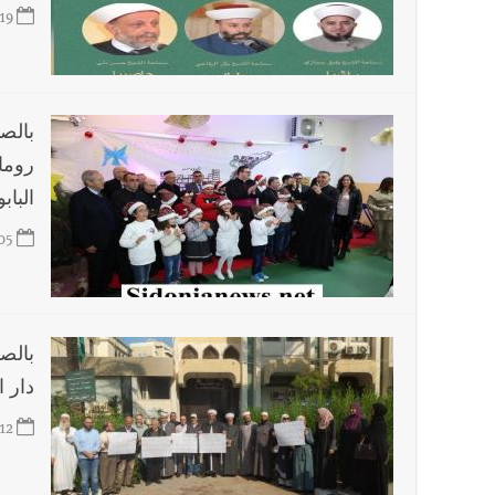
19
بالص
روما
الباب
05
بالص
دار ا
12