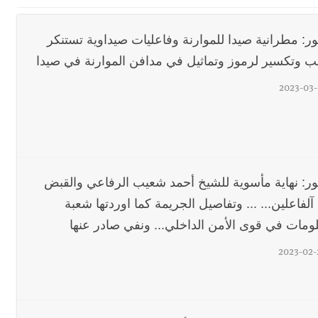
اديمية الدولية لبناء القدرات -صيدا
اع التشاوري الأول للمرصد الحضري
ور: مطرانية صيدا للموارنة وفاعليات صيداوية تستنكر
الة آخر نقطة للجيش اللبناني
ب وتكسير لرموز وتماثيل في مدافن الموارنة في صيدا
ا على تقسيط المفعول الرجعي
2023-03-
ف دبور: تداخل السياسة بالقضاء ولبنان قد يسلّمه إلى السلطة
ول غربي يُحذّر من الفراغ !
ة؟
ور: نهاية مأسوية للشيخ أحمد شعيب الرفاعي والقبض
 والإبداع في ثانوية السفير : تعلّمت منكم حب الوطن والتمسك بالأرض ... 
لفاعلين... ... وتفاصيل الجريمة كما اوردتها شعبة
لومات في قوى الأمن الداخلي... ونفي صادر عنها
2023-02-