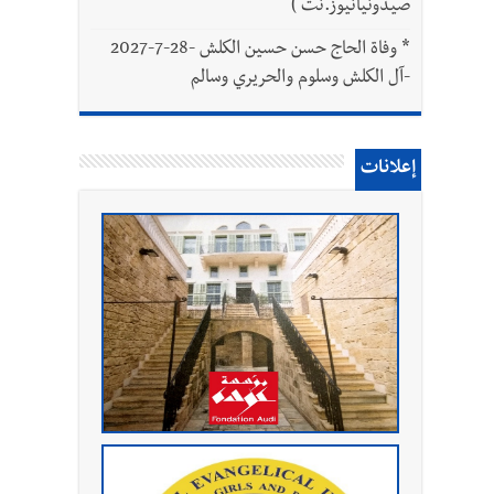
صيدونيانيوز.نت )
*
وفاة الحاج حسن حسين الكلش -28-7-2027
-آل الكلش وسلوم والحريري وسالم
إعلانات