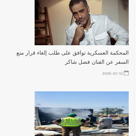
أخبار لبنان
بالتفاصيل : جلسة لمجلس الوزراء في قصر بعبدا الوقائع
والمقررات : تعيينات ورد 4 قوانين وزيادات الغلاء| الرئيس عون
شدد على تفهم ترامب واردوغان لوضع لبنان وكشف عن مؤتمر
المحكمة العسكرية توافق على طلب إلغاء قرار منع
اقتصادي يتم العمل عليه في واشنطن
السفر عن الفنان فضل شاكر
أخبار صيدا
المهندس محمد السعودي يستقبل المختارين بعاصيري
2026-07-15
والبيلاني