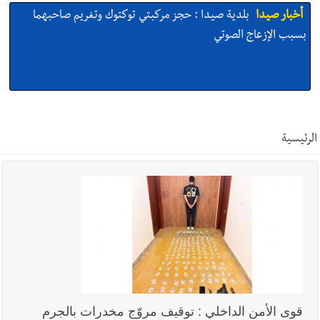
أخبار صيدا
بلدية صيدا : حجز مركبتي توكتوك وتغريم صاحبهما
بسبب الإزعاج الصوتي
أخبار صيدا
We are hiring in Saida - Apply now before 14
august ...مطلوب موظفة للعمل في الأكاديمية الدولية لبناء
الرئيسية
القدرات -صيدا
أخبار صيدا
بلدية صيدا ومؤسسة الحريري تعقدان الاجتماع
التشاوري الأول للمرصد الحضري
أخبار صيدا
بالصور : بلدية صيدا تستقبل السيد محمد زيدان:
استعراض شامل لمشاريع وتأكيدٌ على حماية القيمة التراثية للمدينة
قوى الأمن الداخلي : توقيف مروّج مخدرات بالجرم
القديمة