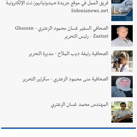
فريق العمل في موقع جريدة صيدونيانيوز.نت الإلكترونية
Sidonianews.net
الصحافي السفير غسان محمود الزعتري - Ghassan
Zaatari - رئيس التحرير
الصحافية رئيفة ديب الملاّح - مديرة التحرير
الصحافية منى محمود الزعتري - سكرتير التحرير
المهندس محمد غسان الزعتري