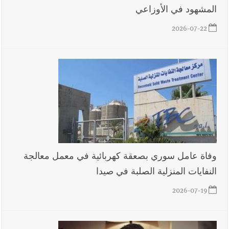
المشهود في الأوزاعي
2026-07-22
أخبار لبنان
حراك ديبلوماسي للتجديد لـ اليونيفيل .. مسؤول غربي
يُحذّر من الفراغ !
أخبار لبنان
ليلة سقوط رياض سلامة... هل ننتظر الحقيقة؟
وفاة عامل سوري بصعقة كهربائية في معمل معالجة
أخبار لبنان
ثقوب في اقتراح قانون الإعلام
النفايات المنزلية الصلبة في صيدا
2026-07-19
أخبار لبنان
هكذا خبأت إسرائيل شيطان التفاصيل !