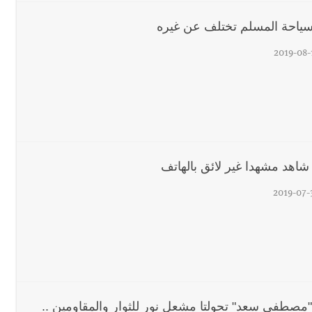
ياحة المسلم تختلف عن غيره
جرافة للجيش اللبناني خلال عملها في المنصوري ومعلومات أولية عن اصابة أح
2019-08-
رجل الاعمال الاماراتي خلف الح‫‬
 شاهد مشهدا غير لائق بالهاتف
2019-07-
 "مصطفى سعد" تحولتا مشعل نور للثوار والمقاومين ..