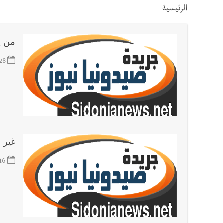
الرئيسية
أخبار صيدا
بلدية صيدا ومؤسسة الحريري تعقدان الاجتم
من يب
أخبار صيدا
بالصور : بلدية صيدا تستقبل السيد محمد زي
28
أخبار صيدا
عمر مرجان يطلق أكاديمية نادي الحرية لكرة 
أخبار لبنان
قائد الجيش اللبناني العماد رودولف هيكل ا
غير 
أخبار لبنان
مؤسسة مياه لبنان الجنوبي : جيش العدوالاس
16
أخبار لبنان
بهية الحريري تقدم بإسم الرئيس سعد الحريري
أخبار لبنان
الجيش اللبناني : إصابة أحد العسكريين بجر