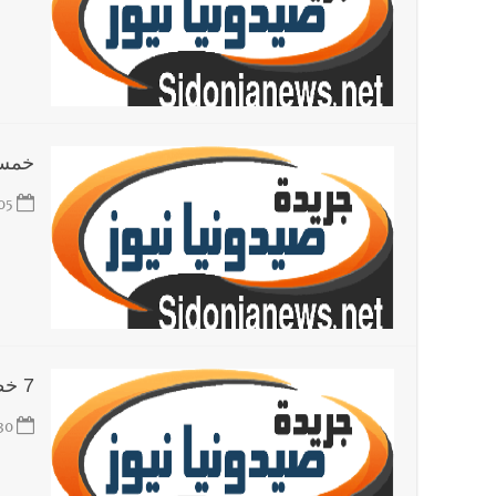
خمس 
05
7 خطوات لتحسين زواجك في أسبوع
30