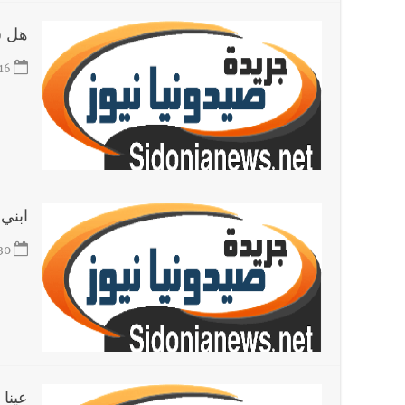
هل س
أخبار لبنان
مسيّرة أسرائيلية القت قنبلة صوتية باتجاه 
16
العالم العربي
تستمر هذه المعاناة التي تمزق القلوب والضمائر؟
ابني
30
عينا