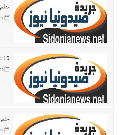
بقلم
24
15 درسا من الحياة
22
علم 
12