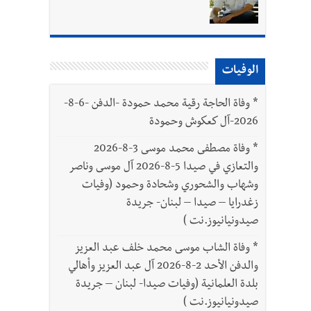
د العسكريين
الوفيات
بتور : 112 شهيداً شُيّعوا في غزة بعد أن بقوا تحت الأنقاض منذ عام 2023: أيُعقل أن يبقى الشعب الفلسطيني يعيش كل هذا الألم؟ وإلى متى
*
وفاة الحاجة رقية محمد حمودة -الدفن -6-8-
2026-آل كعكوش وحمودة
*
وفاة مصطفى محمد موسى 3-8-2026
والتعازي في صيدا 5-8-2026 آل موسى وناصر
وشهاب والشحوري وشحادة وحمود (وفيات
زغدرايا – صيدا – لبنان- جريدة
صيدونيانيوز.نت )
*
وفاة الشاب موسى محمد خلف عبد العزيز
والدفن الأحد 2-8-2026 آل عبد العزيز وأهالي
بلدة العلمانية (وفيات صيدا- لبنان – جريدة
صيدونيانيوز.نت )