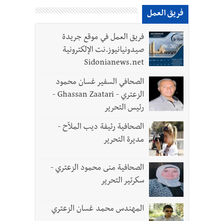
فريق العمل
فريق العمل في موقع جريدة
لقديمة
صيدونيانيوز.نت الإلكترونية
Sidonianews.net
الصحافي السفير غسان محمود
الزعتري - Ghassan Zaatari -
رئيس التحرير
ل الجيش في هذه المرحلة الدقيقة
الصحافية رئيفة ديب الملاّح -
مديرة التحرير
الصحافية منى محمود الزعتري -
سكرتير التحرير
المهندس محمد غسان الزعتري
- صور