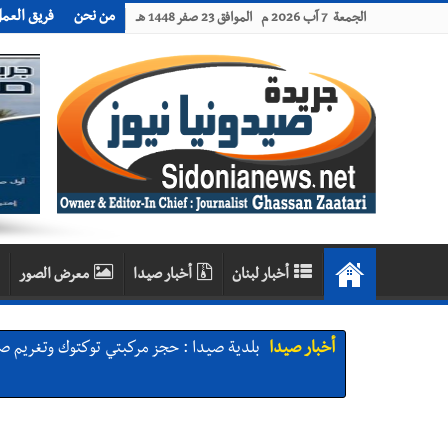
من نحن
فريق العم
الجمعة 7 آب 2026 م الموافق 23 صفر 1448 هـ
أخبار لبنان
أخبار صيدا
معرض الصور
أخبار صيدا
بلدية صيدا : حجز مركبتي توكتوك وتغريم ص
أخبار صيدا
We are hiring in Saida - Apply now before 14 august ...مطلوب موظفة للعمل في الأك