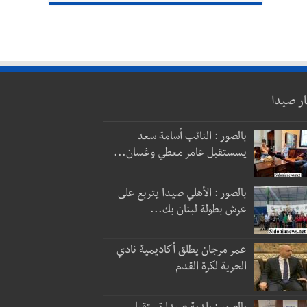
ار صيدا
بالصور : النائب أسامة سعد
يسستقبل عامر معطي وغسان...
بالصور : الأهلي صيدا يتربع على
عرش بطولة لبنان بك...
عمر مرجان يطلق أكاديمية نادي
الحرية لكرة القدم