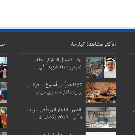
الأكثر مشاهدة البارحة
أخب
رجل الاعمال الاماراتي خلف
الحبتور : 112 شهيداً شُي...
50 تفجيراً في أسبوع... فرانس
برس: مقتل جنديين من ق...
 و3 أيام
بالصور: انفجار المرفأ في بيروت
4 آب - 2020 يكشف ك...