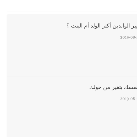
اع التشاوري الأول للمرصد الحضري
ر الوالدين أكثر الولد أم البنت ؟
دان: استعراض شامل لمشاريع وتأكيدٌ على حماية القيمة التراثية للمدينة ا
2019-08-
القدم
ستقبل النائب أكرم شهيب الذي شدد على ضرورة التفاف جميع اللبنانيين حو
نفسك يتغير من حولك
رائيلي يستهدف فرق المؤسسة أثناء عملهم في عيتا الجبل
2019-08-
 التعازي بوفاة الراحل ميشال معلولي
وح طفيفة نتيجة استهداف إسرائيلي معادٍ لجرافة للجيش في بلدة المنصوري 