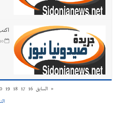
اكتب
30
«
السابق
16
17
18
19
0
النت