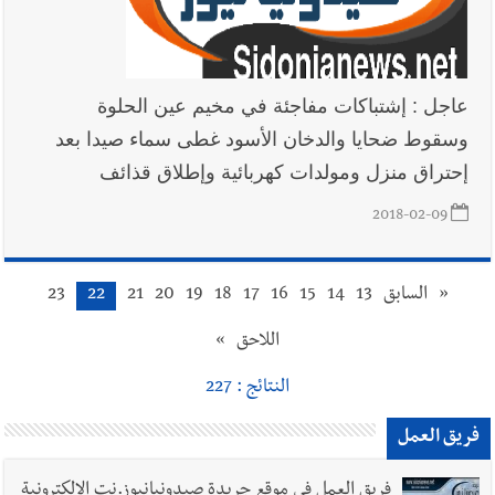
عاجل : إشتباكات مفاجئة في مخيم عين الحلوة
وسقوط ضحايا والدخان الأسود غطى سماء صيدا بعد
إحتراق منزل ومولدات كهربائية وإطلاق قذائف
2018-02-09
«
السابق
13
14
15
16
17
18
19
20
21
22
23
اللاحق
»
النتائج : 227
فريق العمل
فريق العمل في موقع جريدة صيدونيانيوز.نت الإلكترونية