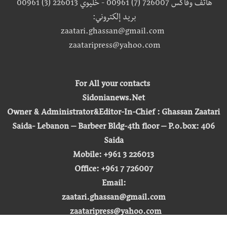
هاتف وفاكس 726007 (7) 00961 - خليوي 226013 (3) 00961
بريد إلكتروني:
zaatari.ghassan@gmail.com
zaataripress@yahoo.com
For All your contacts
Sidonianews.Net
Owner & Administrator&Editor-In-Chief : Ghassan Zaatari
Saida- Lebanon – Barbeer Bldg-4th floor – P.o.box: 406
Saida
Mobile: +961 3 226013
Office: +961 7 726007
Email:
zaatari.ghassan@gmail.com
zaataripress@yahoo.com