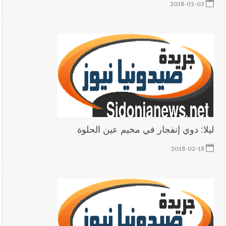
2018-03-02
ليلا: دوي إنفجار في مخيم عين الحلوة
2018-02-18