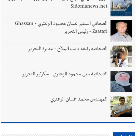
Sidonianews.net
الصحافي السفير غسان محمود الزعتري - Ghassan
Zaatari - رئيس التحرير
الصحافية رئيفة ديب الملاّح - مديرة التحرير
الصحافية منى محمود الزعتري - سكرتير التحرير
المهندس محمد غسان الزعتري