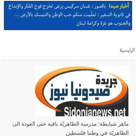
أخبار صيدا
بالصور : غسان سركيس يرعى تخرّج فوج الفكر والإبداع
في ثانوية السفير : تعلّمت منكم حب الوطن والتمسك بالأرض ...
والجنوب هو عزة وكرامة لبنان
أخبار صيدا
المهندس محمد السعودي يستقبل المختارين بعاصيري
والبيلاني
الرئيسية
أخبار صيدا
بلدية صيدا : حجز مركبتي توكتوك وتغريم صاحبهما
بسبب الإزعاج الصوتي
أخبار صيدا
We are hiring in Saida - Apply now before 14
august ...مطلوب موظفة للعمل في الأكاديمية الدولية لبناء
القدرات -صيدا
أخبار صيدا
بلدية صيدا ومؤسسة الحريري تعقدان الاجتماع
ماهر شبايطة: مدرسة الظاهريّة باقية حتى العودة الى
التشاوري الأول للمرصد الحضري
الظاهريّة في وطننا فلسطين