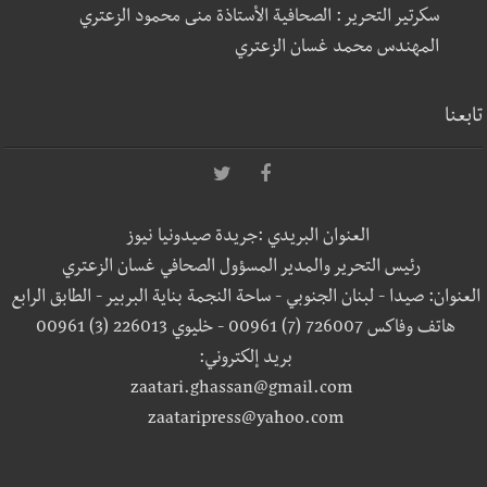
سكرتير التحرير : الصحافية الأستاذة منى محمود الزعتري
المهندس محمد غسان الزعتري
تابعنا
العنوان البريدي :جريدة صيدونيا نيوز
رئيس التحرير والمدير المسؤول الصحافي غسان الزعتري
العنوان: صيدا - لبنان الجنوبي - ساحة النجمة بناية البربير - الطابق الرابع
هاتف وفاكس 726007 (7) 00961 - خليوي 226013 (3) 00961
بريد إلكتروني:
zaatari.ghassan@gmail.com
zaataripress@yahoo.com