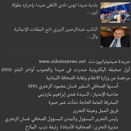
بلدية صيدا تهنئ نادي الأهلي صيدا بإحرازه بطولة
لبن...
النائب عبدالرحمن البزري تابع الملفات الإنمائية
وال...
جريدة صيدونيانيوز.نت www.sidonianews.net
أول صحيفة اليكترونية صدرت في صيدا والجنوب أواخر العام 2002
مرخصة من وزارة الاعلام ونقابة الصحافة اللبنانية
أسسها الصحافي السفير غسان محمود الزعتري 1995
صاحبة الإمتياز : السيدة هدى إبراهيم مارديني
المشرفة العامة الحاجة نشأت عمر حمزة
فريق العمل وهيئة التحرير
رئيس التحرير المسؤول والمدير المسؤول الصحافي غسان الزعتري
مديرة التحرير: الصحافية الأستاذة رئيفة ديب الملاح