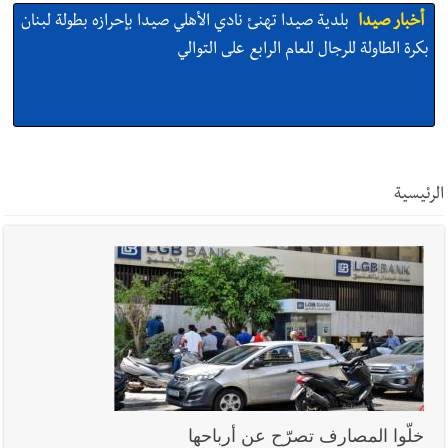
أخبار صيدا
بلدية صيدا تهنئ نادي الأهلي صيدا بإحرازه بطولة لبنان
بكرة الطاولة للرجال للعام الرابع على التوالي
أخبار صيدا
بالصور: رئيسا بلديتي صيدا وصور يشاركان في ورشة
تقنية حول الحد من النفايات البحرية وشباك الصيد المهملة
الرئيسية
أخبار صيدا
عمر مرجان يتصل برئيس النادي الرياضي مهنئا بإحراز
البطولة
أخبار صيدا
مؤسسة مياه لبنان الجنوبي : انخفاض التغذية بالمياه
في صيدا نتيجة الانقطاع المتكرر لخط الخدمات الكهربائي
خلّوا المصارف تصرّح عن أرباحها