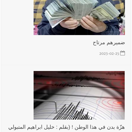
فكيف أقرّت الزيادة؟
أخبار لبنان
مواجهة مؤجّلة لنزاع طويل
ضميرهم مرتاح
2023-02-25
العالم العربي
رجل الاعمال الاماراتي خلف الحبتور : 112 شهيداً
شُيّعوا في ‫غزة‬ بعد أن بقوا تحت الأنقاض منذ عام 2023: أيُعقل أن
يبقى الشعب الفلسطيني يعيش كل هذا الألم؟ وإلى متى تستمر هذه
المعاناة التي تمزق القلوب والضمائر؟
هزّة بدن في هذا الوطن ! (بقلم : خليل ابراهيم المتبولي