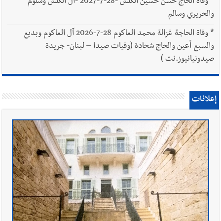
*
وفاة الحاج حسن حسين الكلش -28-7-2027 -آل الكلش وسلوم
والحريري وسالم
*
وفاة الحاجة غزالة محمد العاكوم 28-7-2026 آل العاكوم وبديع
والسبع أعين والحاج شحادة (وفيات صيدا – لبنان- جريدة
صيدونيانيوز.نت )
إعلانات