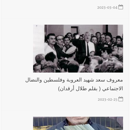
2023-03-04
أخبار لبنان
بالصور : قائد الجيش اللبناني العماد رودولف هيكل شدد
خلال استقباله قائد القوة المشتركة الألمانية اللواء Alexander
Sollfrank على ضرورة تعزيز التعاون بين الجيشَين
أخبار لبنان
الطقس غدا صيفي معتاد والحرارة ضمن معدلاتها
الموسمية
معروف سعد شهيد العروبة وفلسطين والنضال
الاجتماعي ( بقلم طلال أرقدان)
أخبار لبنان
إنفجار مرفأ أم إنفجار دولة؟... كيف نحمي لبنان؟
2023-02-25
أخبار لبنان
راتب النائب من 3 آلاف إلى 5 آلاف دولار شهرياً...