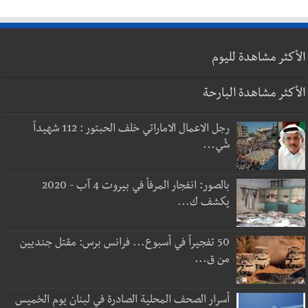
الأكثر مشاهدة لليوم
الأكثر مشاهدة البارحة
رجل الاعمال الاماراتي خلف الحبتور : 112 شهيداً
شُي...
بالصور: انفجار المرفأ في بيروت 4 آب - 2020
يكشف ك...
50 تفجيراً في أسبوع... فرانس برس: مقتل جنديين
من ق...
أسرار الصحف المحلية الصادرة في لبنان يوم الخميس