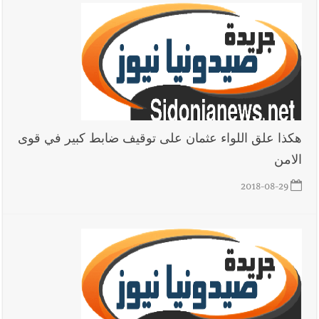
هكذا علق اللواء عثمان على توقيف ضابط كبير في قوى
الامن
2018-08-29