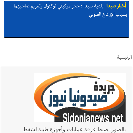
أخبار صيدا
بلدية صيدا : حجز مركبتي توكتوك وتغريم صاحبهما
بسبب الإزعاج الصوتي
أخبار صيدا
We are hiring in Saida - Apply now before 14
august ...مطلوب موظفة للعمل في الأكاديمية الدولية لبناء
الرئيسية
القدرات -صيدا
أخبار صيدا
بلدية صيدا ومؤسسة الحريري تعقدان الاجتماع
التشاوري الأول للمرصد الحضري
أخبار صيدا
بالصور : بلدية صيدا تستقبل السيد محمد زيدان:
استعراض شامل لمشاريع وتأكيدٌ على حماية القيمة التراثية للمدينة
بالصور- ضبط غرفة عمليات وأجهزة طبية لشفط
القديمة