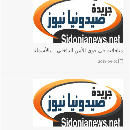
بوفاة الراحل ميشال معلولي
أخبار لبنان
الجيش اللبناني : إصابة أحد العسكريين بجروح طفيفة
نتيجة استهداف إسرائيلي معادٍ لجرافة للجيش في بلدة المنصوري -
صور
مناقلات في قوى الأمن الداخلي... بالأسماء
2018-09-01
أخبار لبنان
مسيّرة أسرائيلية القت قنبلة صوتية باتجاه جرافة للجيش
اللبناني خلال عملها في المنصوري ومعلومات أولية عن اصابة أحد
العسكريين
العالم العربي
رجل الاعمال الاماراتي خلف الحبتور : 112 شهيداً
شُيّعوا في ‫غزة‬ بعد أن بقوا تحت الأنقاض منذ عام 2023: أيُعقل أن
يبقى الشعب الفلسطيني يعيش كل هذا الألم؟ وإلى متى تستمر هذه
المعاناة التي تمزق القلوب والضمائر؟