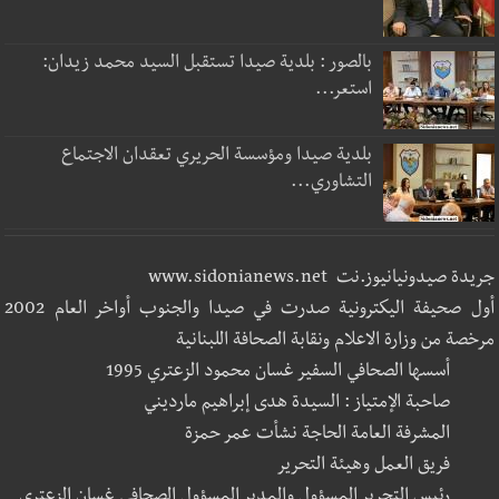
بالصور : بلدية صيدا تستقبل السيد محمد زيدان:
استعر...
بلدية صيدا ومؤسسة الحريري تعقدان الاجتماع
التشاوري...
جريدة صيدونيانيوز.نت www.sidonianews.net
أول صحيفة اليكترونية صدرت في صيدا والجنوب أواخر العام 2002
مرخصة من وزارة الاعلام ونقابة الصحافة اللبنانية
أسسها الصحافي السفير غسان محمود الزعتري 1995
صاحبة الإمتياز : السيدة هدى إبراهيم مارديني
المشرفة العامة الحاجة نشأت عمر حمزة
فريق العمل وهيئة التحرير
رئيس التحرير المسؤول والمدير المسؤول الصحافي غسان الزعتري