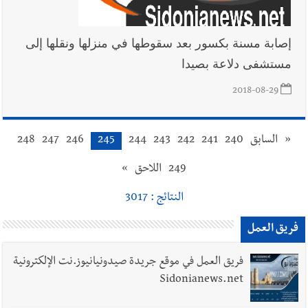
إصابة مسنة بكسور بعد سقوطها في منزلها ونقلها إلى
مستشفى دلاعة بصيدا
2018-08-29
«
السابق
240
241
242
243
244
245
246
247
248
249
اللاحق
»
النتائج : 3017
فريق العمل
فريق العمل في موقع جريدة صيدونيانيوز.نت الإلكترونية
Sidonianews.net