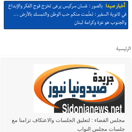
أخبار صيدا
بالصور : غسان سركيس يرعى تخرّج فوج الفكر والإبداع
في ثانوية السفير : تعلّمت منكم حب الوطن والتمسك بالأرض ...
والجنوب هو عزة وكرامة لبنان
أخبار صيدا
المهندس محمد السعودي يستقبل المختارين بعاصيري
والبيلاني
الرئيسية
أخبار صيدا
بلدية صيدا : حجز مركبتي توكتوك وتغريم صاحبهما
بسبب الإزعاج الصوتي
أخبار صيدا
We are hiring in Saida - Apply now before 14
august ...مطلوب موظفة للعمل في الأكاديمية الدولية لبناء
القدرات -صيدا
أخبار صيدا
بلدية صيدا ومؤسسة الحريري تعقدان الاجتماع
مجلس القضاء : لتعليق الجلسات والاعتكاف تزامنا مع
التشاوري الأول للمرصد الحضري
جلسات مجلس النواب