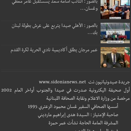
بالصور : النائب أسامة سعد يسستقبل عامر معطي
وغسان...
بالصور : الأهلي صيدا يتربع على عرش بطولة لبنان
بك...
عمر مرجان يطلق أكاديمية نادي الحرية لكرة القدم
جريدة صيدونيانيوز.نت www.sidonianews.net
أول صحيفة اليكترونية صدرت في صيدا والجنوب أواخر العام 2002
مرخصة من وزارة الاعلام ونقابة الصحافة اللبنانية
أسسها الصحافي السفير غسان محمود الزعتري 1995
صاحبة الإمتياز : السيدة هدى إبراهيم مارديني
المشرفة العامة الحاجة نشأت عمر حمزة