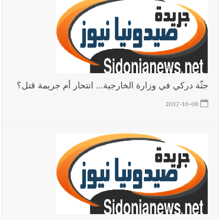
الأرض وتُهدده الحرب؟ | علي شعيتو إبن بلدة الطيري ووعده بالعودة
لزراعة الزعتر بعدما أبعده القصف الإسرائيلي عن أرضه
أخبار لبنان
قراءات ومستجدات ومواقف في لبنان والمنطقة -
الجمعة 7-8-2026: مفاوضات متعثّرة في روما؟ | عون: علينا
الاستمرار بمسار التفاوض؟ واشنطن لتل أبيب: الحزب لم يخرق؟ |
جثّة دركي في وزارة الخارجية... انتحار أم جريمة قتل؟
فضيحة نقص السلاح تكبر؟ إيران - عمان : اتفاق هرمز على السكة ؟
2017-10-06
أخبار لبنان
مفكرة النشاطات الرسمية المقررة في لبنان ليوم الجمعة
7-8-2026
العالم العربي
رجل الاعمال الاماراتي خلف الحبتور : 112 شهيداً
شُيّعوا في ‫غزة‬ بعد أن بقوا تحت الأنقاض منذ عام 2023: أيُعقل أن
يبقى الشعب الفلسطيني يعيش كل هذا الألم؟ وإلى متى تستمر هذه
المعاناة التي تمزق القلوب والضمائر؟