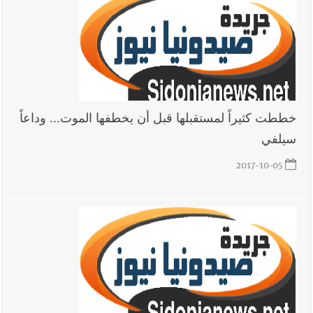
خططت كثيراً لمستقبلها قبل أن يخطفها الموت... وداعاً
سيلفي
2017-10-05