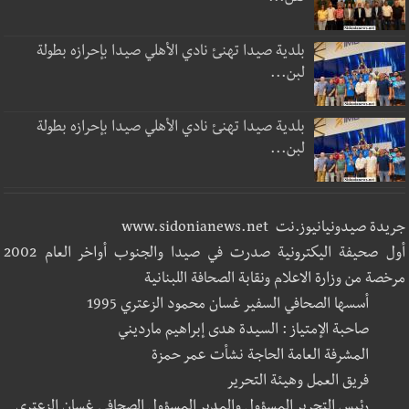
بلدية صيدا تهنئ نادي الأهلي صيدا بإحرازه بطولة
لبن...
بلدية صيدا تهنئ نادي الأهلي صيدا بإحرازه بطولة
لبن...
جريدة صيدونيانيوز.نت www.sidonianews.net
أول صحيفة اليكترونية صدرت في صيدا والجنوب أواخر العام 2002
مرخصة من وزارة الاعلام ونقابة الصحافة اللبنانية
أسسها الصحافي السفير غسان محمود الزعتري 1995
صاحبة الإمتياز : السيدة هدى إبراهيم مارديني
المشرفة العامة الحاجة نشأت عمر حمزة
فريق العمل وهيئة التحرير
رئيس التحرير المسؤول والمدير المسؤول الصحافي غسان الزعتري