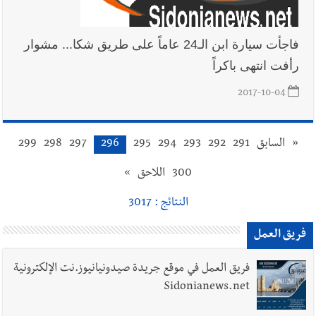
فاجأت سيارة ابن الـ24 عاماً على طريق شكا... مشوار
رأفت انتهى باكراً
2017-10-04
«
السابق
291
292
293
294
295
296
297
298
299
300
اللاحق
»
النتائج : 3017
فريق العمل
فريق العمل في موقع جريدة صيدونيانيوز.نت الإلكترونية
Sidonianews.net