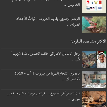
الخميس...
الزعتر الجنوبي يقاوم الحروب : تراثٌ الأجداد
تصونه...
الأكثر مشاهدة البارحة
رجل الاعمال الاماراتي خلف الحبتور : 112 شهيداً
شُي...
بالصور: انفجار المرفأ في بيروت 4 آب - 2020
يكشف ك...
50 تفجيراً في أسبوع... فرانس برس: مقتل جنديين
من ق...