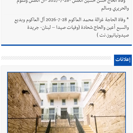
*
وفاة الحاج حسن حسين الكلش -28-7-2027 -آل الكلش وسلوم
والحريري وسالم
*
وفاة الحاجة غزالة محمد العاكوم 28-7-2026 آل العاكوم وبديع
والسبع أعين والحاج شحادة (وفيات صيدا – لبنان- جريدة
صيدونيانيوز.نت )
إعلانات