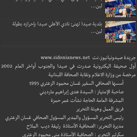
لبن...
بلدية صيدا تهنئ نادي الأهلي صيدا بإحرازه بطولة
لبن...
جريدة صيدونيانيوز.نت www.sidonianews.net
أول صحيفة اليكترونية صدرت في صيدا والجنوب أواخر العام 2002
مرخصة من وزارة الاعلام ونقابة الصحافة اللبنانية
أسسها الصحافي السفير غسان محمود الزعتري 1995
صاحبة الإمتياز : السيدة هدى إبراهيم مارديني
المشرفة العامة الحاجة نشأت عمر حمزة
فريق العمل وهيئة التحرير
رئيس التحرير المسؤول والمدير المسؤول الصحافي غسان الزعتري
مديرة التحرير: الصحافية الأستاذة رئيفة ديب الملاح
سكرتير التحرير : الصحافية الأستاذة منى محمود الزعتري