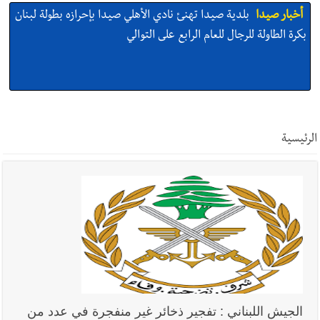
أخبار صيدا
بلدية صيدا تهنئ نادي الأهلي صيدا بإحرازه بطولة لبنان
بكرة الطاولة للرجال للعام الرابع على التوالي
أخبار صيدا
بالصور: رئيسا بلديتي صيدا وصور يشاركان في ورشة
تقنية حول الحد من النفايات البحرية وشباك الصيد المهملة
الرئيسية
أخبار صيدا
عمر مرجان يتصل برئيس النادي الرياضي مهنئا بإحراز
البطولة
أخبار صيدا
مؤسسة مياه لبنان الجنوبي : انخفاض التغذية بالمياه
في صيدا نتيجة الانقطاع المتكرر لخط الخدمات الكهربائي
الجيش اللبناني : تفجير ذخائر غير منفجرة في عدد من