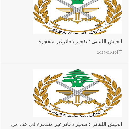
جبل لبنان
أخبار لبنان
براميل المرفأ
الجيش اللبناني : تفجير ذخائرغير منفجرة
2025-01-20
العالم العربي
رجل الاعمال الاماراتي خلف الحبتور : 112 شهيداً
شُيّعوا في ‫غزة‬ بعد أن بقوا تحت الأنقاض منذ عام 2023: أيُعقل أن
يبقى الشعب الفلسطيني يعيش كل هذا الألم؟ وإلى متى تستمر هذه
المعاناة التي تمزق القلوب والضمائر؟
أخبار صيدا
بلدية صيدا تهنئ نادي الأهلي صيدا بإحرازه بطولة لبنان
بكرة الطاولة للرجال للعام الرابع على التوالي
الجيش اللبناني : تفجير ذخائر غير منفجرة في عدد من