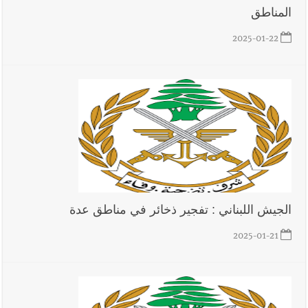
المناطق
2025-01-22
أخبار لبنان
مسيّرة أسرائيلية القت قنبلة صوتية باتجاه جرافة للجيش
اللبناني خلال عملها في المنصوري ومعلومات أولية عن اصابة أحد
العسكريين
أخبار لبنان
بسام طليس : نرفض فرض ضريبة جديدة على
المحروقات تحت شعار حماية البيئة والأولوية اليوم للتخفيف من
معاناة المواطنين
الجيش اللبناني : تفجير ذخائر في مناطق عدة
أخبار لبنان
الرئيس بري يدعو الى جلسة عامة في 11 و12 الحالي
2025-01-21
أخبار لبنان
قوى الأمن الداخلي : توقيف منفّذ عمليات نشل في