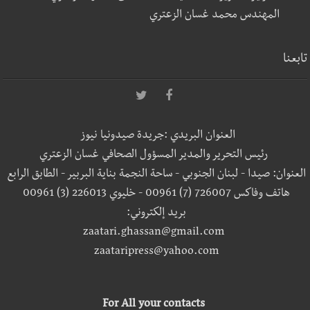
المهندس محمد غسان الزعتري
تابعنا
العنوان البريدي :جريدة صيدونيا نيوز
رئيس التحرير والمدير المسؤول الصحافي غسان الزعتري
العنوان: صيدا - لبنان الجنوبي - ساحة النجمة بناية البربير - الطابق الرابع
هاتف وفاكس 726007 (7) 00961 - خليوي 226013 (3) 00961
بريد إلكتروني:
zaatari.ghassan@gmail.com
zaataripress@yahoo.com
For All your contacts