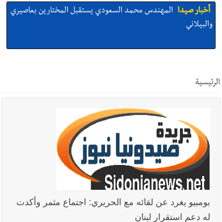
أخبار صيدا
المهندس محمد السعودي يستقبل المختارين بعاصيري
والبيلاني
أخبار صيدا
بلدية صيدا : حجز مركبتي توكتوك وتغريم صاحبهما
بسبب الإزعاج الصوتي
الرئيسية
أخبار صيدا
We are hiring in Saida - Apply now before 14
august ...مطلوب موظفة للعمل في الأكاديمية الدولية لبناء
القدرات -صيدا
أخبار صيدا
بلدية صيدا ومؤسسة الحريري تعقدان الاجتماع
التشاوري الأول للمرصد الحضري
أخبار صيدا
بالصور : بلدية صيدا تستقبل السيد محمد زيدان:
بومبيو يغرد عن لقائه مع الحريري: اجتماع مثمر وأكدت
استعراض شامل لمشاريع وتأكيدٌ على حماية القيمة التراثية للمدينة
له دعم استقرار لبنان