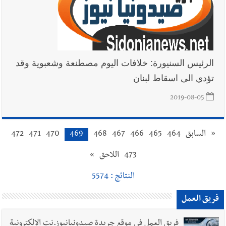
الرئيس السنيورة: خلافات اليوم مصطنعة وشعبوية وقد
تؤدي الى اسقاط لبنان
2019-08-05
«
السابق
464
465
466
467
468
469
470
471
472
473
اللاحق
»
النتائج : 5574
فريق العمل
فريق العمل في موقع جريدة صيدونيانيوز.نت الإلكترونية