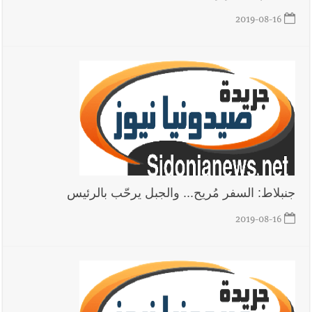
القديمة
2019-08-16
أخبار لبنان
خرق إسرائيلي في زوطر الغربية وساتر ترابي قبالة آخر
نقطة للجيش اللبناني
أخبار لبنان
روابط القطاع العام : إضراب الاثنين احتجاجا على
تقسيط المفعول الرجعي
أخبار لبنان
خلفيات توقيف السفير الفلسطيني السابق أشرف دبور:
تداخل السياسة بالقضاء ولبنان قد يسلّمه إلى السلطة
جنبلاط: السفر مُريح... والجبل يرحّب بالرئيس
2019-08-16
أخبار لبنان
حراك ديبلوماسي للتجديد لـ اليونيفيل .. مسؤول غربي
يُحذّر من الفراغ !
أخبار لبنان
ليلة سقوط رياض سلامة... هل ننتظر الحقيقة؟