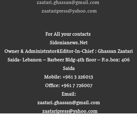
zaatari.ghassan@gmail.com
zaataripress@yahoo.com
For All your contacts
Sidonianews.Net
Owner & Administrator&Editor-In-Chief : Ghassan Zaatari
Saida- Lebanon – Barbeer Bldg-4th floor – P.o.box: 406
Saida
Mobile: +961 3 226013
Office: +961 7 726007
Email:
zaatari.ghassan@gmail.com
zaataripress@yahoo.com
[ المشاهدة : 255,427,320 ]
حق النشر © 2026 | صيدونيا نيوز |
تطوير شركة التكنولوجيا المفتوحة