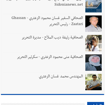
Sidonianews.net
الصحافي السفير غسان محمود الزعتري - Ghassan
Zaatari - رئيس التحرير
الصحافية رئيفة ديب الملاّح - مديرة التحرير
الصحافية منى محمود الزعتري - سكرتير التحرير
المهندس محمد غسان الزعتري