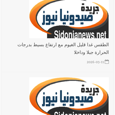
المحروقات تحت شعار حماية البيئة والأولوية اليوم للتخفيف من
معاناة المواطنين
أخبار لبنان
الرئيس بري يدعو الى جلسة عامة في 11 و12 الحالي
الطقس غدا قليل الغيوم مع ارتفاع بسيط بدرجات
الحرارة جبلا وداخلا
العالم العربي
رجل الاعمال الاماراتي خلف الحبتور : 112 شهيداً
2026-03-11
شُيّعوا في ‫غزة‬ بعد أن بقوا تحت الأنقاض منذ عام 2023: أيُعقل أن
يبقى الشعب الفلسطيني يعيش كل هذا الألم؟ وإلى متى تستمر هذه
المعاناة التي تمزق القلوب والضمائر؟
أخبار صيدا
بالصور : بلدية صيدا تستقبل السيد محمد زيدان:
استعراض شامل لمشاريع وتأكيدٌ على حماية القيمة التراثية للمدينة
القديمة