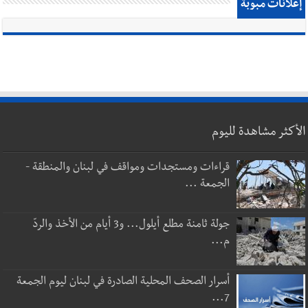
إعلانات مبوبة
الأكثر مشاهدة لليوم
قراءات ومستجدات ومواقف في لبنان والمنطقة -
الجمعة ...
جولة ثامنة مطلع أيلول... و3 أيام من الأخذ والردّ
م...
أسرار الصحف المحلية الصادرة في لبنان ليوم الجمعة
7...