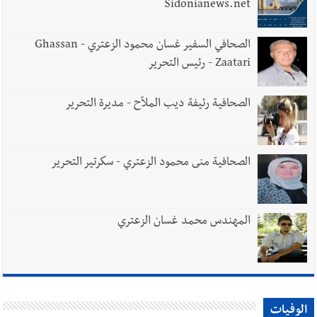
Sidonianews.net
الصحافي السفير غسان محمود الزعتري - Ghassan
Zaatari - رئيس التحرير
الصحافية رئيفة ديب الملاّح - مديرة التحرير
الصحافية منى محمود الزعتري - سكرتير التحرير
المهندس محمد غسان الزعتري
الوفيات