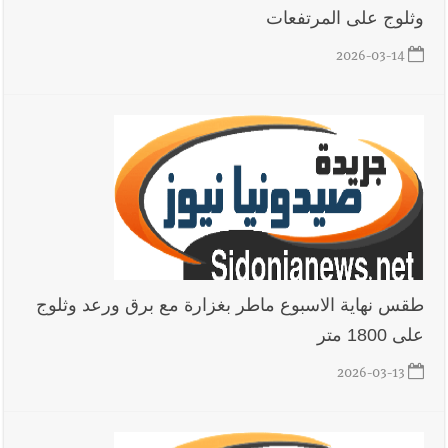
وثلوج على المرتفعات
2026-03-14
أخبار لبنان
بهية الحريري تقدم بإسم الرئيس سعد الحريري التعازي
بوفاة الراحل ميشال معلولي
أخبار لبنان
الجيش اللبناني : إصابة أحد العسكريين بجروح طفيفة
نتيجة استهداف إسرائيلي معادٍ لجرافة للجيش في بلدة المنصوري -
صور
طقس نهاية الاسبوع ماطر بغزارة مع برق ورعد وثلوج
أخبار لبنان
مسيّرة أسرائيلية القت قنبلة صوتية باتجاه جرافة للجيش
على 1800 متر
اللبناني خلال عملها في المنصوري ومعلومات أولية عن اصابة أحد
العسكريين
2026-03-13
أخبار لبنان
بسام طليس : نرفض فرض ضريبة جديدة على