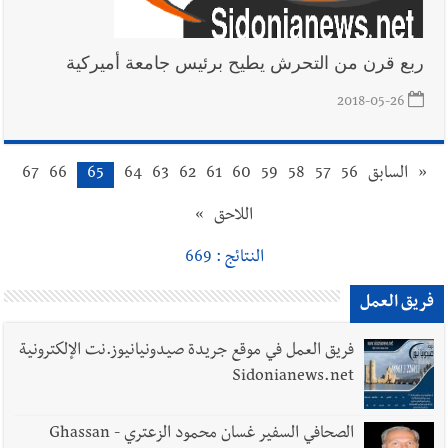
ربع قرن من التحرش يطيح برئيس جامعة أميركية
2018-05-26
«
السابق
56
57
58
59
60
61
62
63
64
65
66
67
اللاحق
»
النتائج : 669
فريق العمل
فريق العمل في موقع جريدة صيدونيانيوز.نت الإلكترونية
Sidonianews.net
الصحافي السفير غسان محمود الزعتري - Ghassan