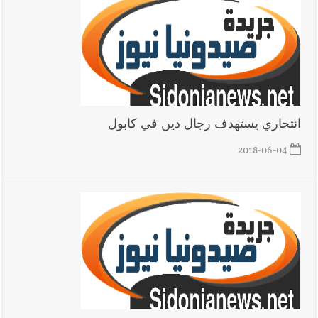
8-2026
أخبار لبنان
مقدمات نشرات الأخبار المسائية في لبنان ليوم
الخميس 6-8-2026
انتحاري يستهدف رجال دين في كابول
2018-06-04
أخبار لبنان
بالصور : قائد الجيش اللبناني العماد رودولف هيكل شدد
خلال استقباله قائد القوة المشتركة الألمانية اللواء Alexander
Sollfrank على ضرورة تعزيز التعاون بين الجيشَين
العالم العربي
رجل الاعمال الاماراتي خلف الحبتور : 112 شهيداً
شُيّعوا في ‫غزة‬ بعد أن بقوا تحت الأنقاض منذ عام 2023: أيُعقل أن
يبقى الشعب الفلسطيني يعيش كل هذا الألم؟ وإلى متى تستمر هذه
المعاناة التي تمزق القلوب والضمائر؟