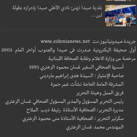
بلدية صيدا تهنئ نادي الأهلي صيدا بإحرازه بطولة
لبن...
جريدة صيدونيانيوز.نت www.sidonianews.net
أول صحيفة اليكترونية صدرت في صيدا والجنوب أواخر العام 2002
مرخصة من وزارة الاعلام ونقابة الصحافة اللبنانية
أسسها الصحافي السفير غسان محمود الزعتري 1995
صاحبة الإمتياز : السيدة هدى إبراهيم مارديني
المشرفة العامة الحاجة نشأت عمر حمزة
فريق العمل وهيئة التحرير
رئيس التحرير المسؤول والمدير المسؤول الصحافي غسان الزعتري
مديرة التحرير: الصحافية الأستاذة رئيفة ديب الملاح
سكرتير التحرير : الصحافية الأستاذة منى محمود الزعتري
المهندس محمد غسان الزعتري