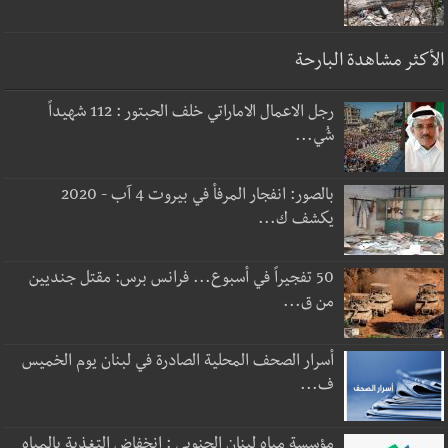
الأكثر مشاهدة البارحة
رجل الاعمال الاماراتي خلف الحبتور : 112 شهيداً
شُي...
بالصور: انفجار المرفأ في بيروت 4 آب - 2020
يكشف ك...
50 تفجيراً في أسبوع... فرانس برس: مقتل جنديين
من ق...
أسرار الصحف المحلية الصادرة في لبنان يوم الخميس
ف...
مؤسسة مياه لبنان الجنوبي : انخفاض التغذية بالمياه