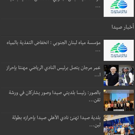
...
أخبار صيدا
مؤسسة مياه لبنان الجنوبي : انخفاض التغذية بالمياه
...
عمر مرجان يتصل برئيس النادي الرياضي مهنئا بإحراز
ا...
بالصور: رئيسا بلديتي صيدا وصور يشاركان في ورشة
تقن...
بلدية صيدا تهنئ نادي الأهلي صيدا بإحرازه بطولة
لبن...