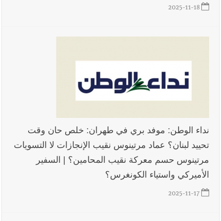
غرامات التأخير بنسبة 85% لمشتركي مشاريع الري حتى 28 كانون
2025-11-18
الأول 2026
أخبار لبنان
مقدمات نشرات الأخبار المسائية في لبنان ليوم السبت
8-8-2026
أخبار صيدا
بالصور: بهية الحريري تستقبل وفدا من إتحاد عمال
فلسطين – فرع لبنان برئاسة غسان البقاعي
نداء الوطن: موفد بري في طهران: خلص حان وقت
تحييد لبنان؟ عماد مرتينوس نقيب الإنجازات لا التسويات
مرتينوس حسم معركة نقيب المحامين؟ | السفير
الأميركي واستياء الكونغرس؟
2025-11-17