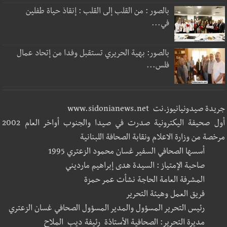
بالصور : من القلب إلى القلب : إنقاذ حياة طفلين
في...
بالصور: بهية الحريري تستقبل وفدا من إتحاد عمال
فلس...
جريدة صيدونيانيوز.نت www.sidonianews.net
أول صحيفة اليكترونية صدرت في صيدا والجنوب أواخر العام 2002
مرخصة من وزارة الاعلام ونقابة الصحافة اللبنانية
أسسها الصحافي السفير غسان محمود الزعتري 1995
صاحبة الإمتياز : السيدة هدى إبراهيم مارديني
المشرفة العامة الحاجة نشأت عمر حمزة
فريق العمل وهيئة التحرير
رئيس التحرير المسؤول والمدير المسؤول الصحافي غسان الزعتري
مديرة التحرير: الصحافية الأستاذة رئيفة ديب الملاح