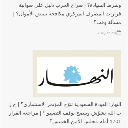
وشرط السيادة؟ | صراخ الحزب دليل على صوابية
قرارات المصرف المركزي مكافحة تبييض الأموال؟ |
أخبار لبنان
قراءات ومستجدات ومواقف في لبنان والمنطقة -
مسألة وقت؟
الإثنين 10-8-2026: إضراب في القطاع العام ؟ | هل يقاطع لبنان
جولة المفاوضات الثامنة؟ | موفد أميركي مهمّ إلى بيروت ؟ |
2025-11-18
إسرائيل توسّع حربها على لبنان بالحرائق والتفجيرات؟
أخبار لبنان
أسرار الصحف المحلية الصادرة في لبنان ليوم الإثنين
10-8-2026
أخبار لبنان
مقدمات نشرات الأخبار المسائية في لبنان ليوم الأحد
9-8-2026
النهار: العودة السعودية تتوّج المؤتمر الاستثماري؟ | ح ز
ب الله يشوّش وينصح بوقف التضييق؟ | مراجعة القرار
1701 أمام مجلس الأمن الخميس؟
أخبار لبنان
المصلحة الوطنية لنهر الليطاني تمدّد مهلة تخفيض