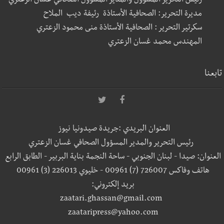
رئيس التحرير المسؤول والمدير المسؤول الصحافي غسان الزعتري
مديرة التحرير: الصحافية الأستاذة رئيفة ديب الملاح
سكرتير التحرير : الصحافية الأستاذة منى محمود الزعتري
المهندس محمد غسان الزعتري
تابعنا
العنوان البريدي :جريدة صيدونيا نيوز
رئيس التحرير والمدير المسؤول الصحافي غسان الزعتري
العنوان: صيدا - لبنان الجنوبي - ساحة النجمة بناية البربير - الطابق الرابع
هاتف وفاكس 726007 (7) 00961 - خليوي 226013 (3) 00961
بريد إلكتروني:
zaatari.ghassan@gmail.com
zaataripress@yahoo.com