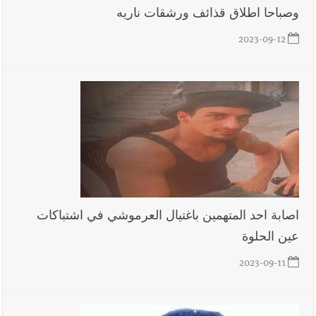
وصباحا اطلاق قذائف ورشقات ناريه
أخبار لبنان
قراءات ومستجدات ومواقف في لبنان والمنطقة -
السبت 8-8-2026: لاءات إسرائيل الثلاث تضرب المسار التفاوضي
2023-09-12
واتفاق مكة على طاولة الإقليم؟ | استهداف الجيش اللبناني يرفع
منسوب التصعيد الإسرائيلي؟ | الخيام وبنت جبيل خارج التجربة؟
أخبار لبنان
أسرار الصحف المحلية الصادرة في لبنان ليوم السبت 8-
8-2026
أخبار لبنان
مقدمات نشرات الأخبار المسائية في لبنان ليوم الجمعة
7-8-2026
اصابة احد المتهمين باغتيال العرموشي في اشتباكات
عين الحلوة
2023-09-11
أخبار لبنان
قائد الجيش اللبناني العماد رودولف هيكل استقبل
النائب أكرم شهيب الذي شدد على ضرورة التفاف جميع اللبنانيين
حول الجيش في هذه المرحلة الدقيقة