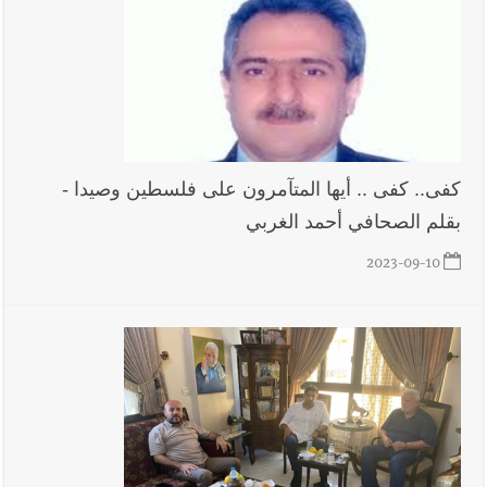
أخبار لبنان
مؤسسة مياه لبنان الجنوبي : جيش العدوالاسرائيلي
يستهدف فرق المؤسسة أثناء عملهم في عيتا الجبل
كفى.. كفى .. أيها المتآمرون على فلسطين وصيدا -
أخبار صيدا
بلدية صيدا : حجز مركبتي توكتوك وتغريم صاحبهما
بقلم الصحافي أحمد الغربي
بسبب الإزعاج الصوتي
2023-09-10
أخبار صيدا
We are hiring in Saida - Apply now before 14
august ...مطلوب موظفة للعمل في الأكاديمية الدولية لبناء
القدرات -صيدا