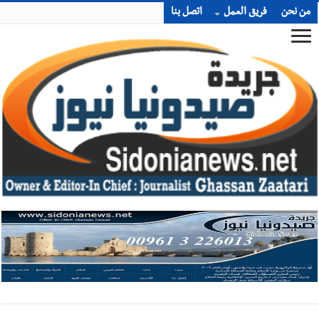
من نحن
فريق العمل
اتصل بنا
أخبار صيدا
We are hiring in Saida - Apply now before 14