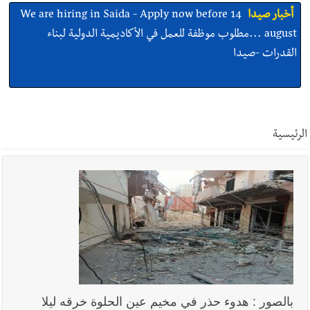
august ...مطلوب موظفة للعمل في الأكاديمية الدولية لبناء
القدرات -صيدا
أخبار صيدا
بلدية صيدا ومؤسسة الحريري تعقدان الاجتماع
التشاوري الأول للمرصد الحضري
الرئيسية
أخبار صيدا
بالصور : بلدية صيدا تستقبل السيد محمد زيدان:
استعراض شامل لمشاريع وتأكيدٌ على حماية القيمة التراثية للمدينة
القديمة
أخبار صيدا
عمر مرجان يطلق أكاديمية نادي الحرية لكرة القدم
بالصور : هدوء حذر في مخيم عين الحلوة خرقه ليلا