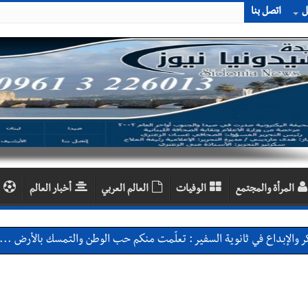
ل
اتصل بنا
المرأة والمجتمع
الوفيات
العالم العربي
أخبار العالم
 والإبداع في ثانوية السفير : تعلّمت منكم حب الوطن والتمسك بالأرض ... 
بعاصيري والبيلاني
احبهما بسبب الإزعاج الصوتي