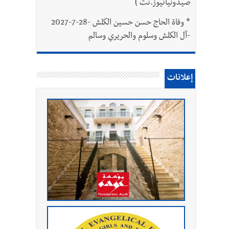
صيدونيانيوز.نت )
*
وفاة الحاج حسن حسين الكلش -28-7-2027
-آل الكلش وسلوم والحريري وسالم
إعلانات