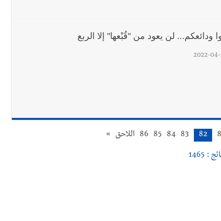
ا ودائعكم... لن يعود من "قُبْعها" إلا الربع
2022-04-
8
82
83
84
85
86
اللاحق
»
ئج : 1465