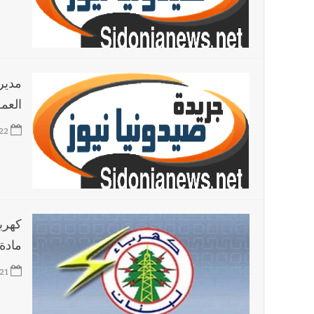
مدير
العمل
22
كهرب
مادة 
21