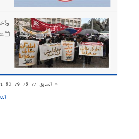
ودّعو
21
«
السابق
77
78
79
80
1
النتا