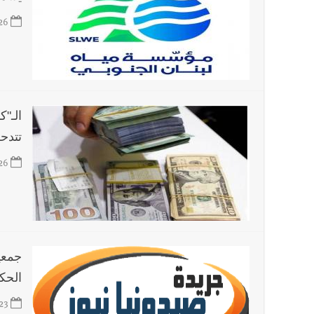
26
الـ"ك
تتدح
26
جمعي
الحك
23