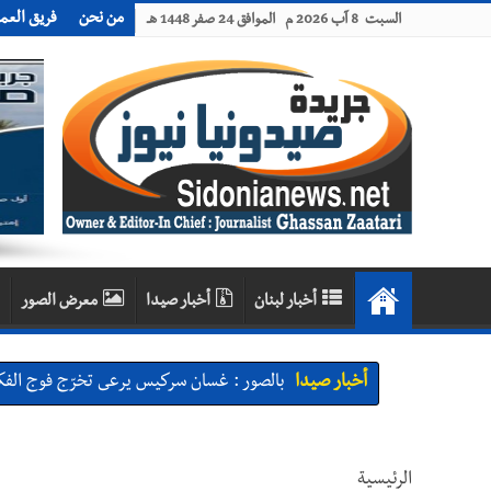
من نحن
فريق العم
السبت 8 آب 2026 م الموافق 24 صفر 1448 هـ
أخبار لبنان
أخبار صيدا
معرض الصور
أخبار صيدا
بالصور : غسان سركيس يرعى تخرّج فوج الفكر
أخبار صيدا
المهندس محمد السعودي يستقبل المختارين 
أخبار صيدا
بلدية صيدا : حجز مركبتي توكتوك وتغريم ص
الرئيسية