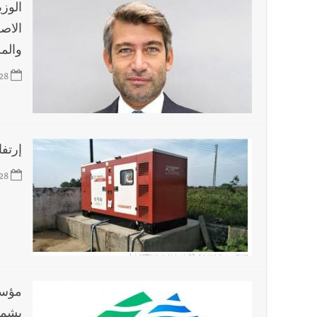
الوز
والمش
28
إرتف
28
مؤسسة
يشمل 