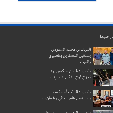
ار صيدا
المهندس محمد السعودي
يستقبل المختارين بعاصيري
والب...
بالصور : غسان سركيس يرعى
تخرّج فوج الفكر والإبداع ...
بالصور : النائب أسامة سعد
يسستقبل عامر معطي وغسان...