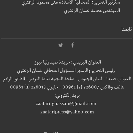
سكرتير التحرير : الصحافية الأستاذة منى محمود الزعتري
المهندس محمد غسان الزعتري
تابعنا
العنوان البريدي :جريدة صيدونيا نيوز
رئيس التحرير والمدير المسؤول الصحافي غسان الزعتري
العنوان: صيدا - لبنان الجنوبي - ساحة النجمة بناية البربير - الطابق الرابع
هاتف وفاكس 726007 (7) 00961 - خليوي 226013 (3) 00961
بريد إلكتروني:
zaatari.ghassan@gmail.com
zaataripress@yahoo.com