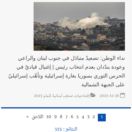
نداء الوطن: تصعيدٌ متبادَل في جنوب لبنان والراعي
وعودة يندّدان بعدم انتخاب رئيس | إغتيال قياديّ في
الحرس الثوري بسوريا بغارة إسرائيلية وتأهّب إسرائيليّ
على الجبهة الشمالية
2023-12-26
إفتتاحيات صحف لبنانية للعام 2023
1
2
3
4
5
6
7
8
9
10
اللاحق
»
النتائج : 555