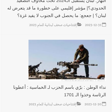
النهار: لبنان يستقبل الـ2024 تحت مخاوف التصعيد
الحدودي؟| مؤشر إقليمي على خطورة ما قد يتعرض له
لبنان؟ | جعجع: ما يحصل في الجنوب لا يفيد غزة؟
أخبار لبنان
خلفيات توقيف السفير الفلسطيني السابق أشرف دبور:
تداخل السياسة بالقضاء ولبنان قد يسلّمه إلى السلطة
2023-12-31
إفتتاحيات صحف لبنانية للعام 2023
أخبار لبنان
حراك ديبلوماسي للتجديد لـ اليونيفيل .. مسؤول غربي
يُحذّر من الفراغ !
أخبار صيدا
إصابة شاب فلسطيني بطعنات سكين في مخيم عين
الحلوة - في منطقة صيدا وإنقاذه وإتهام إبن عمته ؟
نداء الوطن : برّي باسم الحزب لـ الخماسية : أعطونا
الرئاسة وخذوا الـ 1701
2023-12-30
إفتتاحيات صحف لبنانية للعام 2023