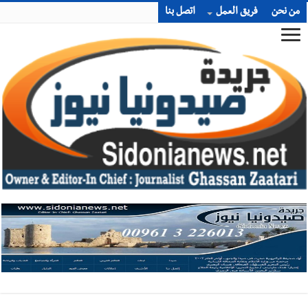
من نحن
فريق العمل
اتصل بنا
أخبار صيدا
إصابة شاب فلسطيني بطعنات سكين في مخيم عين
الحلوة - في منطقة صيدا وإنقاذه وإتهام إبن عمته ؟