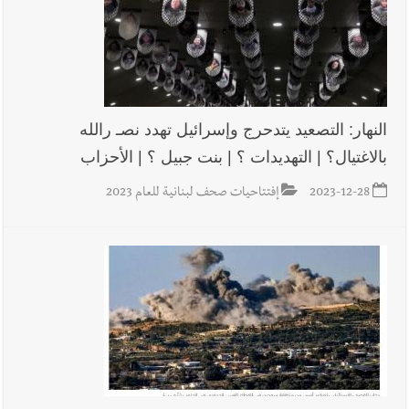
النهار: التصعيد يتدحرج وإسرائيل تهدد نصـ رالله
بالاغتيال؟ | التهديدات ؟ | بنت جبيل ؟ | الأحزاب
2023-12-28
إفتتاحيات صحف لبنانية للعام 2023