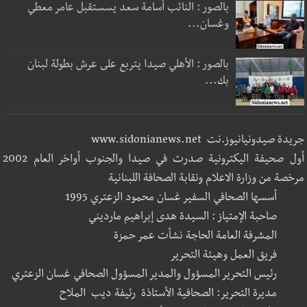
بالصور : النائب أسامة سعد يسستقبل عامر معطي
وغسان...
بالصور : الأهلي صيدا يتربع على عرش بطولة لبنان
بك...
جريدة صيدونيانيوز.نت www.sidonianews.net
أول صحيفة اليكترونية صدرت في صيدا والجنوب أواخر العام 2002
مرخصة من وزارة الاعلام ونقابة الصحافة اللبنانية
أسسها الصحافي السفير غسان محمود الزعتري 1995
صاحبة الإمتياز : السيدة هدى إبراهيم مارديني
المشرفة العامة الحاجة نشأت عمر حمزة
فريق العمل وهيئة التحرير
رئيس التحرير المسؤول والمدير المسؤول الصحافي غسان الزعتري
مديرة التحرير: الصحافية الأستاذة رئيفة ديب الملاح