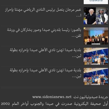
عمر مرجان يتصل برئيس النادي الرياضي مهنئا بإحراز
ا...
بالصور: رئيسا بلديتي صيدا وصور يشاركان في ورشة
تقن...
بلدية صيدا تهنئ نادي الأهلي صيدا بإحرازه بطولة
لبن...
بلدية صيدا تهنئ نادي الأهلي صيدا بإحرازه بطولة
لبن...
جريدة صيدونيانيوز.نت www.sidonianews.net
أول صحيفة اليكترونية صدرت في صيدا والجنوب أواخر العام 2002