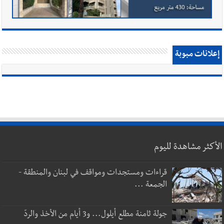
إعلانات مبوبة
الأكثر مشاهدة لليوم
قراءات ومستجدات ومواقف في لبنان والمنطقة -
الجمعة ...
جولة ثامنة مطلع أيلول... و3 أيام من الأخذ والردّ