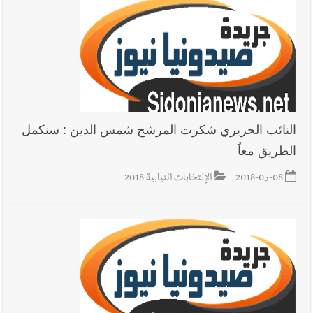
أخبار لبنان
قوى الأمن الداخلي : توقيف منفّذ عمليات نشل في
جبل لبنان
النائب الحريري شكرت المرشح شمس الدين : سنكمل
الطريق معاً
أخبار لبنان
براميل المرفأ
2018-05-08
الإنتخابات النيابية 2018
العالم العربي
رجل الاعمال الاماراتي خلف الحبتور : 112 شهيداً
شُيّعوا في ‫غزة‬ بعد أن بقوا تحت الأنقاض منذ عام 2023: أيُعقل أن
يبقى الشعب الفلسطيني يعيش كل هذا الألم؟ وإلى متى تستمر هذه
المعاناة التي تمزق القلوب والضمائر؟