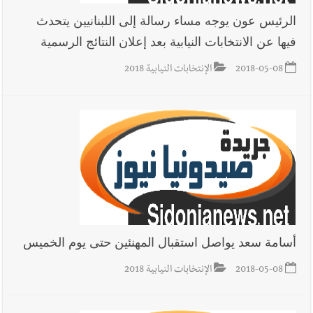
الرئيس عون يوجه مساء رسالة إلى اللبنانيين يتحدث
فيها عن الانتخابات النيابية بعد إعلان النتائج الرسمية
أخبار صيدا
مؤسسة مياه لبنان الجنوبي : انخفاض التغذية بالمياه
في صيدا نتيجة الانقطاع المتكرر لخط الخدمات الكهربائي
2018-05-08
الإنتخابات النيابية 2018
أخبار لبنان
مسيّرة أسرائيلية القت قنبلة صوتية باتجاه جرافة للجيش
اللبناني خلال عملها في المنصوري ومعلومات أولية عن اصابة أحد
العسكريين
أخبار لبنان
بسام طليس : نرفض فرض ضريبة جديدة على
المحروقات تحت شعار حماية البيئة والأولوية اليوم للتخفيف من
أسامة سعد يواصل استقبال المهنئين حتى يوم الخميس
معاناة المواطنين
2018-05-08
الإنتخابات النيابية 2018
أخبار لبنان
الرئيس بري يدعو الى جلسة عامة في 11 و12 الحالي