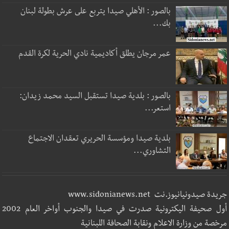
بالصور : الأهلي صيدا يتربع على عرش بطولة لبنان
بك...
عمر مرجان يطلق أكاديمية نادي الحرية لكرة القدم
بالصور : بلدية صيدا تستقبل السيد محمد زيدان:
استعر...
بلدية صيدا ومؤسسة الحريري تعقدان الاجتماع
التشاوري...
جريدة صيدونيانيوز.نت www.sidonianews.net
أول صحيفة اليكترونية صدرت في صيدا والجنوب أواخر العام 2002
مرخصة من وزارة الاعلام ونقابة الصحافة اللبنانية