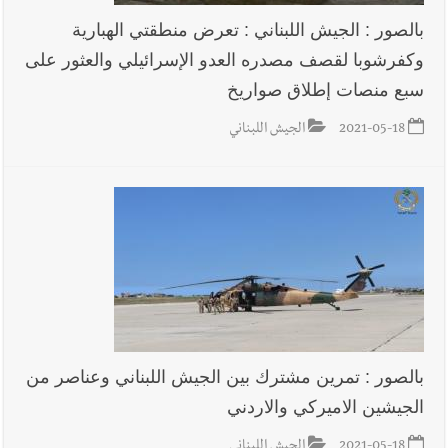
بالصور : الجيش اللبناني : تعرض منطقتي الهبارية
وكفرشوبا لقصف مصدره العدو الإسرائيلي والعثور على
أخبار لبنان
قائد الجيش اللبناني العماد رودولف هيكل استقبل
سبع منصات إطلاق صواريخ
النائب أكرم شهيب الذي شدد على ضرورة التفاف جميع اللبنانيين
حول الجيش في هذه المرحلة الدقيقة
2021-05-18
الجيش اللبناني
أخبار لبنان
مؤسسة مياه لبنان الجنوبي : جيش العدوالاسرائيلي
يستهدف فرق المؤسسة أثناء عملهم في عيتا الجبل
أخبار لبنان
بهية الحريري تقدم بإسم الرئيس سعد الحريري التعازي
بوفاة الراحل ميشال معلولي
بالصور : تمرين مشترك بين الجيش اللبناني وعناصر من
الجيشين الاميركي والاردني
أخبار لبنان
الجيش اللبناني : إصابة أحد العسكريين بجروح طفيفة
2021-05-18
الجيش اللبناني