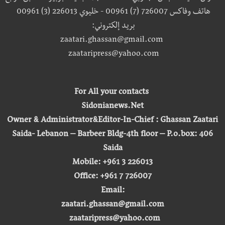
هاتف وفاكس 726007 (7) 00961 - خليوي 226013 (3) 00961
بريد إلكتروني:
zaatari.ghassan@gmail.com
zaataripress@yahoo.com
For All your contacts
Sidonianews.Net
Owner & Administrator&Editor-In-Chief : Ghassan Zaatari
Saida- Lebanon – Barbeer Bldg-4th floor – P.o.box: 406
Saida
Mobile: +961 3 226013
Office: +961 7 726007
Email:
zaatari.ghassan@gmail.com
zaataripress@yahoo.com