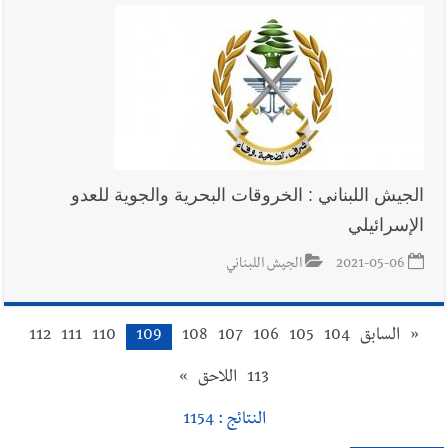
الجيش اللبناني : الخروقات البحرية والجوية للعدو
الإسرائيلي
2021-05-06
الجيش اللبناني
«
السابق
104
105
106
107
108
109
110
111
112
113
اللاحق
»
النتائج : 1154