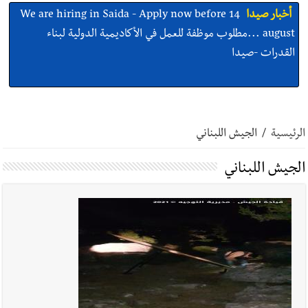
أخبار صيدا
We are hiring in Saida - Apply now before 14
august ...مطلوب موظفة للعمل في الأكاديمية الدولية لبناء
القدرات -صيدا
أخبار صيدا
بلدية صيدا ومؤسسة الحريري تعقدان الاجتماع
التشاوري الأول للمرصد الحضري
الرئيسية
/
الجيش اللبناني
الجيش اللبناني
أخبار صيدا
بالصور : بلدية صيدا تستقبل السيد محمد زيدان:
استعراض شامل لمشاريع وتأكيدٌ على حماية القيمة التراثية للمدينة
القديمة
أخبار صيدا
عمر مرجان يطلق أكاديمية نادي الحرية لكرة القدم