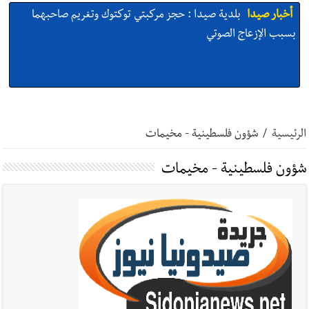
أخبار صيدا
بلدية صيدا : حجز مركبتي توكتوك وتغريم صاحبهما
بسبب الإزعاج الصوتي
أخبار صيدا
We are hiring in Saida - Apply now before 14
august ...مطلوب موظفة للعمل في الأكاديمية الدولية لبناء
الرئيسية
/
شؤون فلسطينية - مخيمات
القدرات -صيدا
شؤون فلسطينية - مخيمات
أخبار صيدا
بلدية صيدا ومؤسسة الحريري تعقدان الاجتماع
التشاوري الأول للمرصد الحضري
أخبار صيدا
بالصور : بلدية صيدا تستقبل السيد محمد زيدان:
استعراض شامل لمشاريع وتأكيدٌ على حماية القيمة التراثية للمدينة
القديمة