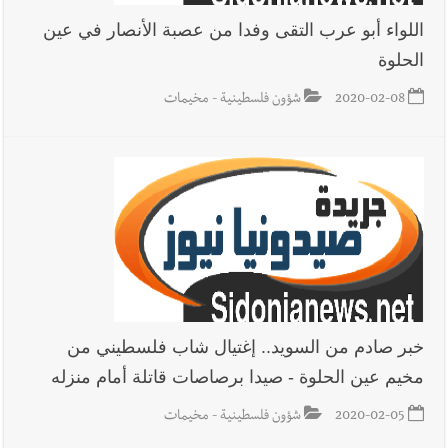
اللواء أبو عرب التقى وفدا من عصبة الأنصار في عين
الحلوة
أخبار صيدا
عمر مرجان يطلق أكاديمية نادي الحرية لكرة القدم
2020-02-08
شؤون فلسطينية - مخيمات
أخبار لبنان
قراءات ومستجدات ومواقف في لبنان والمنطقة -
السبت 8-8-2026: لاءات إسرائيل الثلاث تضرب المسار التفاوضي
واتفاق مكة على طاولة الإقليم؟ | استهداف الجيش اللبناني يرفع
منسوب التصعيد الإسرائيلي؟ | الخيام وبنت جبيل خارج التجربة؟
أخبار لبنان
أسرار الصحف المحلية الصادرة في لبنان ليوم السبت 8-
8-2026
خبر صادم من السويد.. إغتيال شاب فلسطيني من
مخيم عين الحلوة - صيدا برصاصات قاتلة أمام منزله
2020-02-05
شؤون فلسطينية - مخيمات
أخبار لبنان
مقدمات نشرات الأخبار المسائية في لبنان ليوم الجمعة