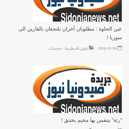
عين الحلوة : مطلوبان آخران يلتحقان بالفارين الى
سوريا !
2019-12-16
شؤون فلسطينية - مخيمات
"رئة" يتنفس بها مخيم يختنق !