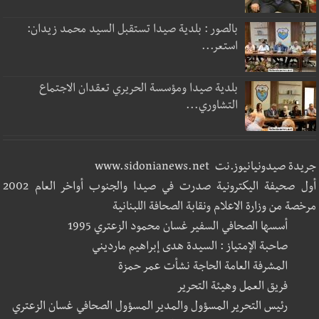
بالصور : بلدية صيدا تستقبل السيد محمد زيدان:
استعر...
بلدية صيدا ومؤسسة الحريري تعقدان الاجتماع
التشاوري...
جريدة صيدونيانيوز.نت www.sidonianews.net
أول صحيفة اليكترونية صدرت في صيدا والجنوب أواخر العام 2002
مرخصة من وزارة الاعلام ونقابة الصحافة اللبنانية
أسسها الصحافي السفير غسان محمود الزعتري 1995
صاحبة الإمتياز : السيدة هدى إبراهيم مارديني
المشرفة العامة الحاجة نشأت عمر حمزة
فريق العمل وهيئة التحرير
رئيس التحرير المسؤول والمدير المسؤول الصحافي غسان الزعتري