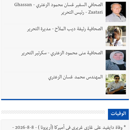
الصحافي السفير غسان محمود الزعتري - Ghassan
Zaatari - رئيس التحرير
الصحافية رئيفة ديب الملاّح - مديرة التحرير
الصحافية منى محمود الزعتري - سكرتير التحرير
المهندس محمد غسان الزعتري
الوفيات
*
وفاة دايفيد علي غازي غريري في أميركا (أريزونا ) - 8-8-2026 -