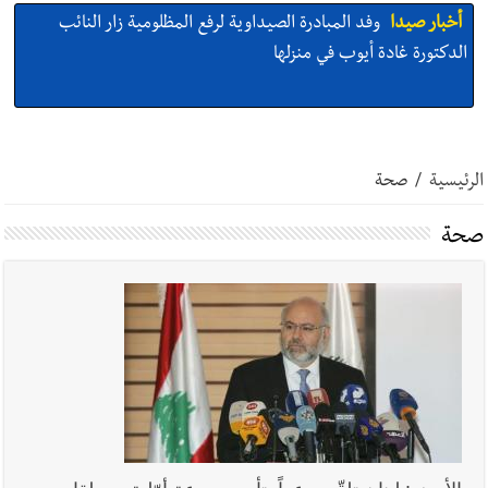
أخبار صيدا
بالصور: لأوّل مرّة ما منكون سوا… معرض أرشيفي خاص
تحية من صيدا إلى الفنان المبدع الراحل زياد الرحباني: |إحتفالية
تكريمية في مركز معروف سعد الثقافي برعاية شركة الروان
أخبار صيدا
إصابة شاب فلسطيني بطعنات سكين في مخيم عين
الحلوة - في منطقة صيدا وإنقاذه وإتهام إبن عمته ؟
الرئيسية
/
صحة
صحة
أخبار صيدا
بالصور : غسان سركيس يرعى تخرّج فوج الفكر والإبداع
في ثانوية السفير : تعلّمت منكم حب الوطن والتمسك بالأرض ...
والجنوب هو عزة وكرامة لبنان
أخبار صيدا
المهندس محمد زهير السعودي يستقبل المختارين
بعاصيري والبيلاني
أخبار لبنان
مقدمات نشرات الأخبار المسائية في لبنان ليوم السبت
8-8-2026