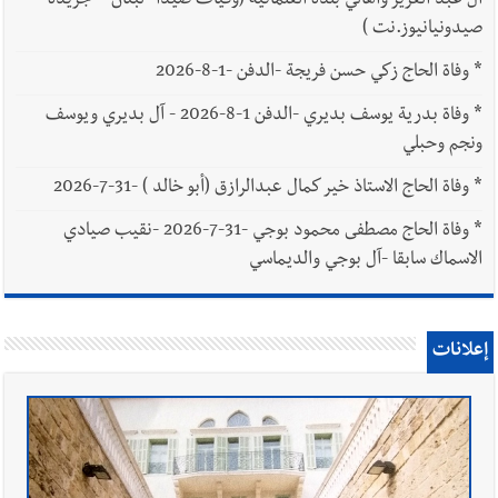
آل عبد العزيز وأهالي بلدة العلمانية (وفيات صيدا- لبنان – جريدة
صيدونيانيوز.نت )
*
وفاة الحاج زكي حسن فريجة -الدفن -1-8-2026
*
وفاة بدرية يوسف بديري -الدفن 1-8-2026 - آل بديري ويوسف
ونجم وحبلي
*
وفاة الحاج الاستاذ خير كمال عبدالرازق (أبو خالد ) -31-7-2026
*
وفاة الحاج مصطفى محمود بوجي -31-7-2026 -نقيب صيادي
الاسماك سابقا -آل بوجي والديماسي
إعلانات