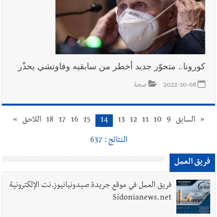
كورونا.. متحوّر جديد أخطر من سابقيه وفاوتشي يحذّر
2022-10-08
صحة
«
السابق
9
10
11
12
13
14
15
16
17
18
اللاحق
»
النتائج : 637
فريق العمل
فريق العمل في موقع جريدة صيدونيانيوز.نت الإلكترونية
Sidonianews.net