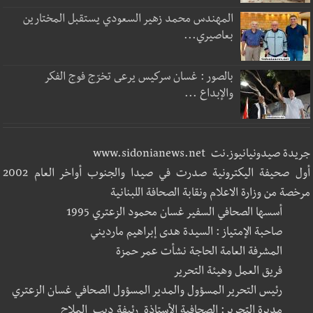
المهندس محمد زهير السعودي يستقبل المختارين
بعاصيري...
بالصور : غسان سركيس يرعى تخرّج فوج الفكر
والإبداع ...
جريدة صيدونيانيوز.نت www.sidonianews.net
أول صحيفة اليكترونية صدرت في صيدا والجنوب أواخر العام 2002
مرخصة من وزارة الاعلام ونقابة الصحافة اللبنانية
أسسها الصحافي السفير غسان محمود الزعتري 1995
صاحبة الإمتياز : السيدة هدى إبراهيم مارديني
المشرفة العامة الحاجة نشأت عمر حمزة
فريق العمل وهيئة التحرير
رئيس التحرير المسؤول والمدير المسؤول الصحافي غسان الزعتري
مديرة التحرير: الصحافية الأستاذة رئيفة ديب الملاح