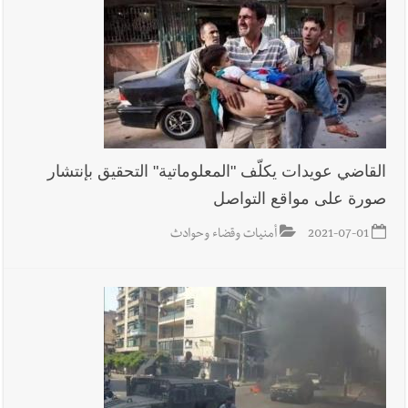
الله؟
أخبار العالم
الرئيس الأميركي ترامب يحذّر إيران من ضربة قوية...
وإعلام إيراني: الاتّفاق مع عُمان مؤجّل ما دامت التهديدات مستمرّة
القاضي عويدات يكلّف "المعلوماتية" التحقيق بإنتشار
صورة على مواقع التواصل
2021-07-01
أمنيات وقضاء وحوادث