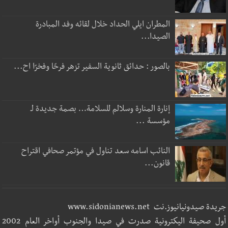
المطران ايلي الحداد خلال لقائه وفد المبادرة
الصيدا...
بالصور : حدائق ثانوية السفير تزهر فرحًا وفخرًا اح...
إنارة المنارة وسلالم للسلامة… بصمة جديدة لـ
مؤسسة ...
النائب اسامه سعد تناول في مؤتمر صحافي اقتراح
قانون...
جريدة صيدونيانيوز.نت www.sidonianews.net
أول صحيفة اليكترونية صدرت في صيدا والجنوب أواخر العام 2002