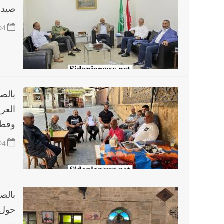
صيدا
04
بالص
العر
وقطا
04
بالص
حول ا