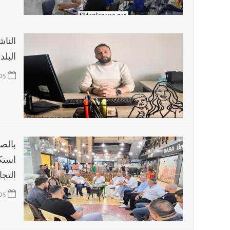
أخبار صيدا
بالصور: بهية الحريري تستقبل وفدا من إتحا
النا
البل
05
بالص
استكم
التج
05