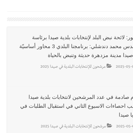
شيفي خاص تحية من صيدا إلى الفنان المبدع الراحل زياد الرحباني: |إحتفال
ين الحلوة - في منطقة صيدا وإنقاذه وإتهام إبن عمته ؟
ر: لائحة نبض البلد لإنتخابات بلدية صيدا برئاسة
المهندس محمد دندشلي: برنامجنا البلدي 3 محاور أساسيّة
قراءات ومستجدات ومواقف في لبنان والمنطقة - الإثنين 10-8-2026: إضراب في الق
صيدا مدينة مزدهرة حديثة وتنبض بالحياة
2025-05-
مرشحون للإنتخابات البلدية في صيدا 2025
10-8-2026
حد 9-8-2026
م صادمة في عدد المرشحين لانتخابات بلدية صيدا
 احصاءات الاسبوع الثاني في استقبال الطلبات في
8% لمشتركي مشاريع الري حتى 28 كانون الأول 2026
ا صيدا
2025-05-
مرشحون للإنتخابات البلدية في صيدا 2025
سبت 8-8-2026