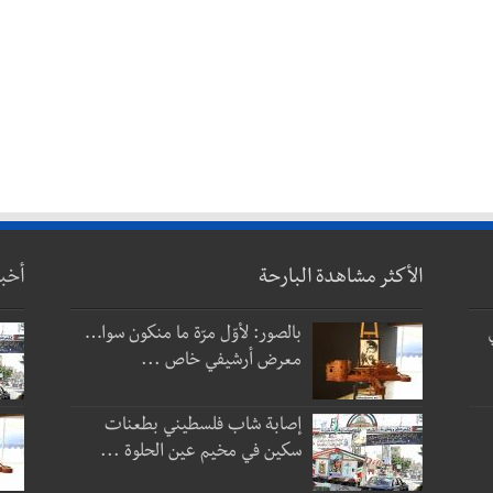
الأكثر مشاهدة البارحة
أخب
بالصور: لأوّل مرّة ما منكون سوا…
معرض أرشيفي خاص ...
إصابة شاب فلسطيني بطعنات
سكين في مخيم عين الحلوة ...