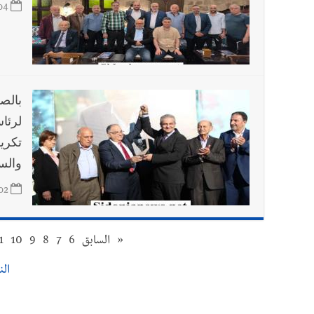
04
بالص
لرئا
تكري
والس
02
«
السابق
6
7
8
9
10
1
النت