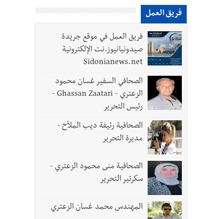
فريق العمل
ية تكريمية في مركز معروف سعد الثقافي برعاية شركة
فريق العمل في موقع جريدة
صيدونيانيوز.نت الإلكترونية
Sidonianews.net
طاع العام ؟ | هل يقاطع لبنان جولة المفاوضات الثامنة؟ | موفد أميركي مهمّ إلى بيروت ؟
الصحافي السفير غسان محمود
الزعتري - Ghassan Zaatari -
رئيس التحرير
الصحافية رئيفة ديب الملاّح -
مديرة التحرير
الصحافية منى محمود الزعتري -
سكرتير التحرير
المهندس محمد غسان الزعتري