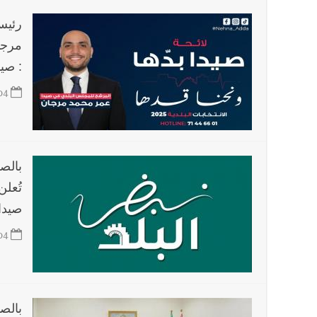
رئيس
مرجان
: صي
04
بالص
تُعل
صيدا
04
بالص