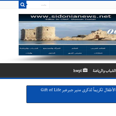
الشباب والرياضة
hwpl
بالصور : من القلب إلى القلب : إنقاذ حياة طفلين في مستشفى حمود الجامعي بصيدا بهبة إنسانية روتارية لعمليات قلب الأطفال تكريماً لذكرى منير جبرعبر Gift of Life