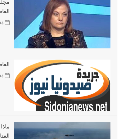
مجلس
القا
14
القا
14
ماذا
العد