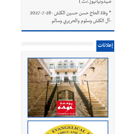
صيدونيانيوز.نت )
*
وفاة الحاج حسن حسين الكلش -28-7-2027
-آل الكلش وسلوم والحريري وسالم
إعلانات