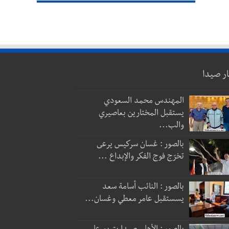
ار صيدا
المهندس محمد السعودي
يستقبل المختارين بعاصيري
والب...
بالصور : غسان سركيس يرعى
تخرّج فوج الفكر والإبداع ...
بالصور : النائب أسامة سعد
يسستقبل عامر معطي وغسان...