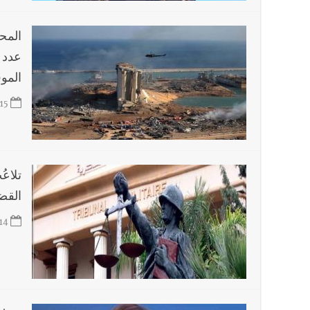
المح
عدد 
الموقوفي
15
تلاعُ
القض
14