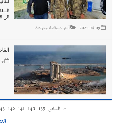
لبنا
السقا
الى 98% وهي جريمة كبرى بحق المزارعين
2021-04-09
أمنيات وقضاء وحوادث
القاضي ا
09
«
السابق
139
140
141
142
43
النتائ