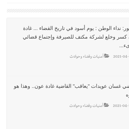
اديمية الدولية لبناء القدرات -صيدا
اع التشاوري الأول للمرصد الحضري
الة آخر نقطة للجيش اللبناني
ر: نداء الوطن : يوم أسود في تاريخ القضاء ... غادة
كسر وخلع لشركة مكتف للصيرفة وإجتماع قضائي
ا على تقسيط المفعول الرجعي
ء...
ف دبور: تداخل السياسة بالقضاء ولبنان قد يسلّمه إلى السلطة
2021-04-
أمنيات وقضاء وحوادث
ول غربي يُحذّر من الفراغ !
ة؟
ضي غسان عويدات "يعاقب" القاضية غادة عون.. وهذا هو
ه
2021-04-
أمنيات وقضاء وحوادث