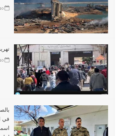
10
تهري
10
بالص
في ا
اسمد