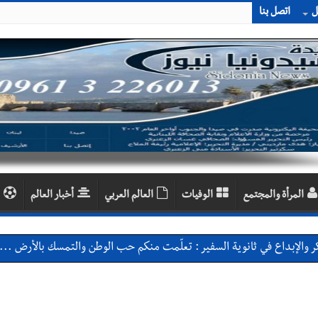
ل
اتصل بنا
المرأة والمجتمع
الوفيات
العالم العربي
أخبار العالم
 والإبداع في ثانوية السفير : تعلّمت منكم حب الوطن والتمسك بالأرض ... 
بعاصيري والبيلاني
احبهما بسبب الإزعاج الصوتي