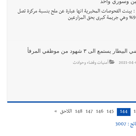
نيين وسوري واحد
 : بينت الفحوصات المخبرية انها عبارة عن ملح بنسبة مركزة تصل
لبيطار يستمع الى ٣ شهود من موظفي المرفأ
2021-04-
أمنيات وقضاء وحوادث
1
144
145
146
147
148
اللاحق
»
ج : 3007