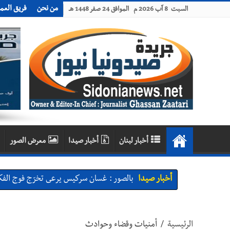
من نحن
فريق العم
السبت 8 آب 2026 م الموافق 24 صفر 1448 هـ
أخبار لبنان
أخبار صيدا
معرض الصور
أخبار صيدا
بالصور : غسان سركيس يرعى تخرّج فوج الفكر
أخبار صيدا
المهندس محمد السعودي يستقبل المختارين 
أخبار صيدا
بلدية صيدا : حجز مركبتي توكتوك وتغريم ص
الرئيسية
/
أمنيات وقضاء وحوادث