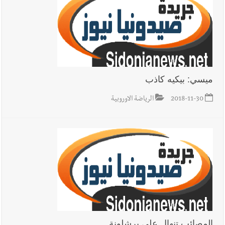
والبيلاني
ميسي: بيكيه كاذب
2018-11-30
الرياضة الاوروبية
المصائب تنهال على برشلونة