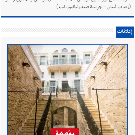
(وفيات لبنان – جريدة صيدونيانيوز.نت )
إعلانات