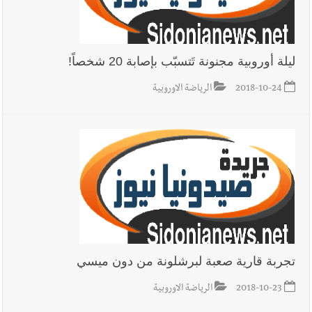
ليلة أوروبية مجنونة تَتسبّب بإصابة 20 شخصاً!
2018-10-24
الرياضة الاوروبية
تجربة قارية صعبة لبرشلونة من دون ميسي
2018-10-23
الرياضة الاوروبية